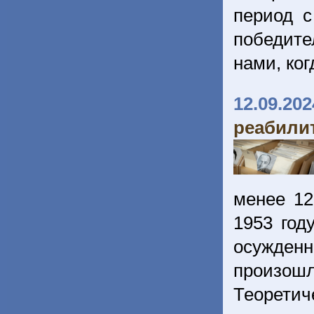
период с
победит
нами, ко
12.09.202
реабили
менее 12
1953 год
осужденн
произош
Теорет