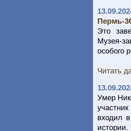
13.09.202
Пермь-36
Это зав
Музея-за
особого 
Читать да
13.09.202
Умер Нико
участник
входил в
истории.