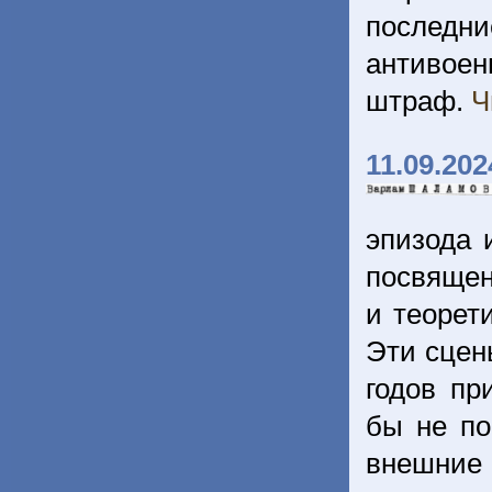
последн
антивоен
штраф.
Ч
11.09.202
эпизода 
посвящен
и теорет
Эти сцен
годов пр
бы не по
внешни