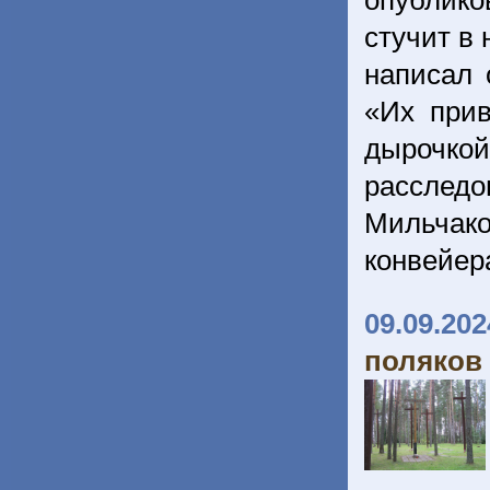
опублико
стучит в
написал 
«Их при
дырочко
расследо
Мильчако
конвейер
09.09.202
поляков