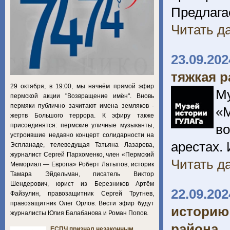
Предлага
Читать да
23.09.202
тяжкая р
29 октября, в 19:00, мы начнём прямой эфир
М
пермской акции "Возвращение имён". Вновь
пермяки публично зачитают имена земляков -
«М
жертв Большого террора. К эфиру также
присоединятся: пермские уличные музыканты,
в
устроившие недавно концерт солидарности на
арестах. 
Эспланаде, телеведущая Татьяна Лазарева,
журналист Сергей Пархоменко, член «Пермский
Читать да
Мемориал — Европа» Роберт Латыпов, историк
Тамара Эйдельман, писатель Виктор
Шендерович, юрист из Березников Артём
22.09.202
Файзулин, правозащитник Сергей Трутнев,
правозащитник Олег Орлов. Вести эфир будут
историю
журналисты Юлия Балабанова и Роман Попов.
района
ЕСПЧ признал незаконным