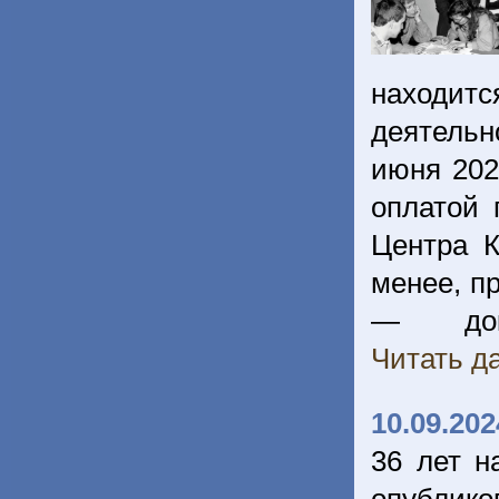
находит
деятельн
июня 202
оплатой 
Центра К
менее, п
— доку
Читать да
10.09.202
36 лет н