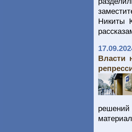
раздели
заместит
Никиты К
рассказа
17.09.202
Власти 
репресс
решений 
материа