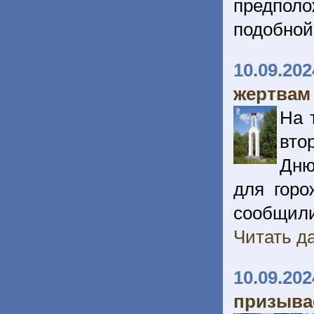
предпо
подобной
10.09.202
жертвам
На 
вто
Дню
для горо
сообщили
Читать да
10.09.202
призыва