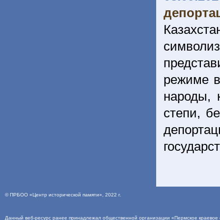
депортац
Казахс
символ
представ
режиме в
народы, 
степи, б
депорта
государс
©
ПРБОО «Центр исторической памяти»
, 2022 г.
Данный веб-ресурс ранее принадлежал общественной организации «Пермское краевое о