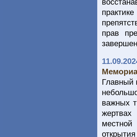
восстан
практике
препятст
прав пр
завершен
11.09.202
Мемориа
Главный 
небольшо
важных т
жертвах 
местной 
открыти