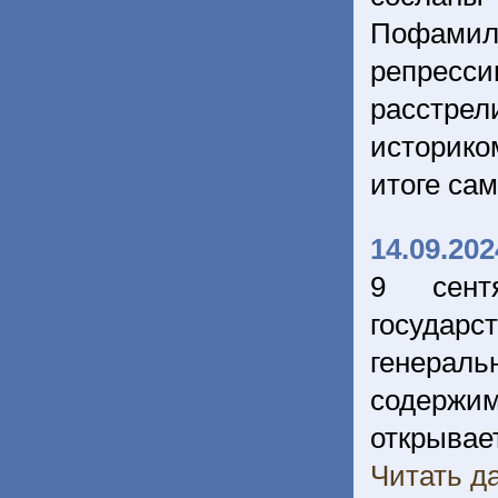
Пофамиль
репресс
расстре
историко
итоге сам
14.09.202
9 сент
государ
генерал
содержим
открывае
Читать да