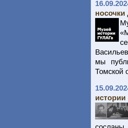
16.09.202
носочки 
М
«
с
Васильев
мы публ
Томской о
15.09.202
истории 
сослан