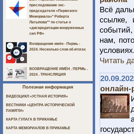
преследование экс-
Всё даль
председателя «Пермского
Мемориала»* Роберта
ссылке,
Латыпова** по статье о
событий,
«дискредитации вооруженных
сил РФ»
нам, пот
Возвращение имён - Пермь -
условиях
2024. Несколько слов об итогах
Читать да
ВОЗВРАЩЕНИЕ ИМЁН . ПЕРМЬ .
2024 . ТРАНСЛЯЦИЯ
20.09.20
онлайн-
Полезная информация
ВИДЕОЦИКЛ «УСТНАЯ ИСТОРИЯ»
ВЕСТНИКИ «ЦЕНТРА ИСТОРИЧЕСКОЙ
ПАМЯТИ»
КАРТА ГУЛАГА В ПРИКАМЬЕ
государс
КАРТА МЕМОРИАЛОВ В ПРИКАМЬЕ