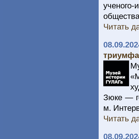
ученого
общества
Читать да
08.09.202
триумфа
М
«
ху
Зюке — г
м. Интерв
Читать да
08.09.202