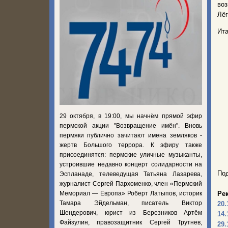
во
Лёг
Ита
29 октября, в 19:00, мы начнём прямой эфир
пермской акции "Возвращение имён". Вновь
пермяки публично зачитают имена земляков -
жертв Большого террора. К эфиру также
присоединятся: пермские уличные музыканты,
устроившие недавно концерт солидарности на
Под
Эспланаде, телеведущая Татьяна Лазарева,
журналист Сергей Пархоменко, член «Пермский
Мемориал — Европа» Роберт Латыпов, историк
Ре
Тамара Эйдельман, писатель Виктор
20.
Шендерович, юрист из Березников Артём
14.
Файзулин, правозащитник Сергей Трутнев,
29.