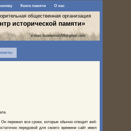
нативу
Книга памяти
О нас
ворительная общественная организация
нтр исторической памяти»
e-mail:
histmemory59@gmail.com
роекты
ала.
 Он пережил все сроки, которые обычно отводят веб-
остаточно передовой для своего времени сайт имел