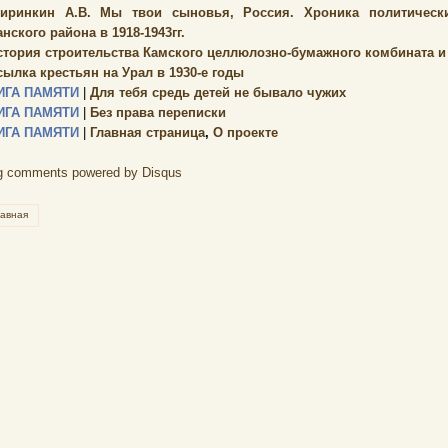
иринкин А.В. Мы твои сыновья, Россия. Хроника политически
нского района в 1918-1943гг.
стория строительства Камского целлюлозно-бумажного комбината и г.
сылка крестьян на Урал в 1930-е годы
ИГА ПАМЯТИ
|
Для тебя средь детей не бывало чужих
ИГА ПАМЯТИ
|
Без права переписки
ИГА ПАМЯТИ
|
Главная страница
,
О проекте
g comments powered by
Disqus
лавная