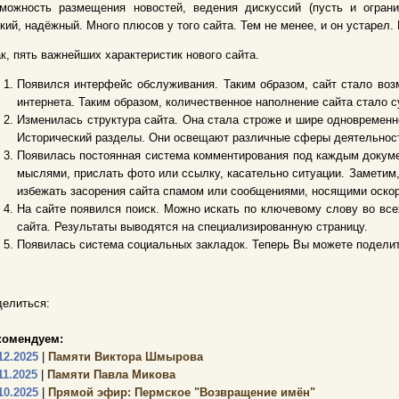
зможность размещения новостей, ведения дискуссий (пусть и ограни
кий, надёжный. Много плюсов у того сайта. Тем не менее, и он устарел
к, пять важнейших характеристик нового сайта.
Появился интерфейс обслуживания. Таким образом, сайт стало воз
интернета. Таким образом, количественное наполнение сайта стало 
Изменилась структура сайта. Она стала строже и шире одновременн
Исторический разделы. Они освещают различные сферы деятельнос
Появилась постоянная система комментирования под каждым докуме
мыслями, прислать фото или ссылку, касательно ситуации. Заметим
избежать засорения сайта спамом или сообщениями, носящими оскор
На сайте появился поиск. Можно искать по ключевому слову во все
сайта. Результаты выводятся на специализированную страницу.
Появилась система социальных закладок. Теперь Вы можете поделит
елиться:
комендуем:
12.2025
|
Памяти Виктора Шмырова
11.2025
|
Памяти Павла Микова
10.2025
|
Прямой эфир: Пермское "Возвращение имён"