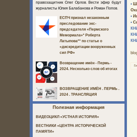
правозащитник Олег Орлов. Вести эфир будут
•
Ш
журналисты Юлия Балабанова и Роман Попов.
Оха
•
И
ЕСПЧ признал незаконным
•
С
преследование экс-
КН
председателя «Пермского
КН
Мемориала»* Роберта
КН
Латыпова** по статье о
«дискредитации вооруженных
blo
сил РФ»
Возвращение имён - Пермь -
Г
2024. Несколько слов об итогах
ВОЗВРАЩЕНИЕ ИМЁН . ПЕРМЬ .
2024 . ТРАНСЛЯЦИЯ
Полезная информация
ВИДЕОЦИКЛ «УСТНАЯ ИСТОРИЯ»
ВЕСТНИКИ «ЦЕНТРА ИСТОРИЧЕСКОЙ
ПАМЯТИ»