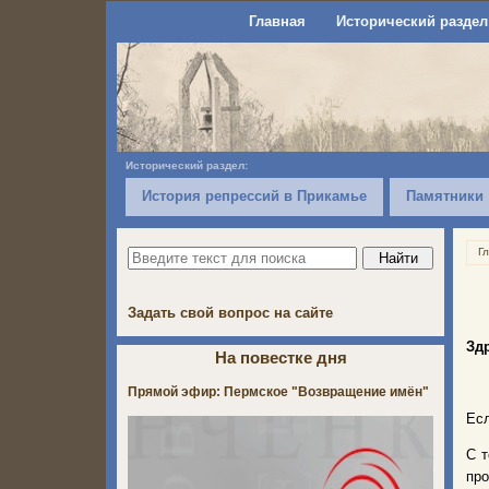
Главная
Исторический раздел
Исторический раздел:
История репрессий в Прикамье
Памятники
Г
Задать свой вопрос на сайте
Зд
На повестке дня
Прямой эфир: Пермское "Возвращение имён"
Есл
С т
про