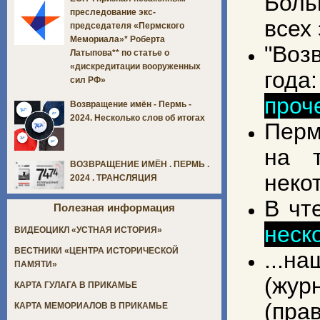
Боль
преследование экс-
всех
председателя «Пермского
Мемориала»* Роберта
"Воз
Латыпова** по статье о
«дискредитации вооруженных
года
сил РФ»
проч
Возвращение имён - Пермь -
2024. Несколько слов об итогах
Перм
на т
ВОЗВРАЩЕНИЕ ИМЁН . ПЕРМЬ .
неко
2024 . ТРАНСЛЯЦИЯ
В чт
Полезная информация
неск
ВИДЕОЦИКЛ «УСТНАЯ ИСТОРИЯ»
ВЕСТНИКИ «ЦЕНТРА ИСТОРИЧЕСКОЙ
...н
ПАМЯТИ»
(жур
КАРТА ГУЛАГА В ПРИКАМЬЕ
(пра
КАРТА МЕМОРИАЛОВ В ПРИКАМЬЕ