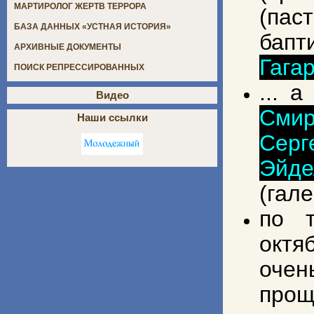
МАРТИРОЛОГ ЖЕРТВ ТЕРРОРА
(па
БАЗА ДАННЫХ «УСТНАЯ ИСТОРИЯ»
бапт
АРХИВНЫЕ ДОКУМЕНТЫ
Гага
ПОИСК РЕПРЕССИРОВАННЫХ
... 
Видео
Смир
Наши ссылки
Сер
Эйде
(гале
по т
октя
очен
прощ