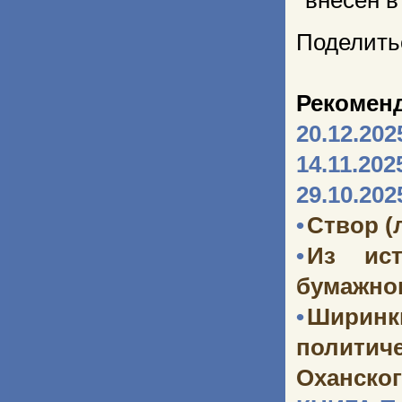
*внесён в
Поделить
Рекомен
20.12.202
14.11.202
29.10.202
•
Створ (
•
Из ист
бумажног
•
Ширинк
политич
Оханског