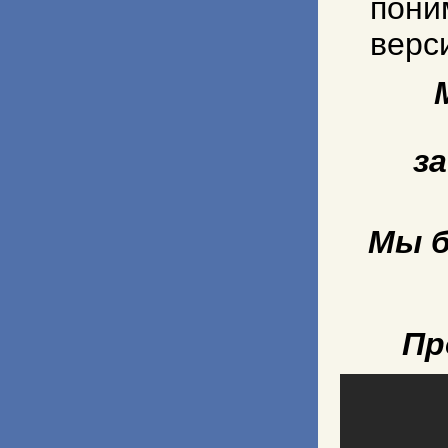
пони
верс
з
Мы б
Пр