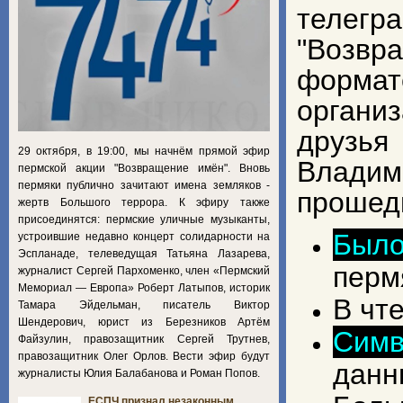
телегр
"Возвр
формат
органи
друзья
29 октября, в 19:00, мы начнём прямой эфир
Влади
пермской акции "Возвращение имён". Вновь
пермяки публично зачитают имена земляков -
прошедш
жертв Большого террора. К эфиру также
присоединятся: пермские уличные музыканты,
Был
устроившие недавно концерт солидарности на
Эспланаде, телеведущая Татьяна Лазарева,
перм
журналист Сергей Пархоменко, член «Пермский
Мемориал — Европа» Роберт Латыпов, историк
В чт
Тамара Эйдельман, писатель Виктор
Шендерович, юрист из Березников Артём
Симв
Файзулин, правозащитник Сергей Трутнев,
правозащитник Олег Орлов. Вести эфир будут
данн
журналисты Юлия Балабанова и Роман Попов.
ЕСПЧ признал незаконным