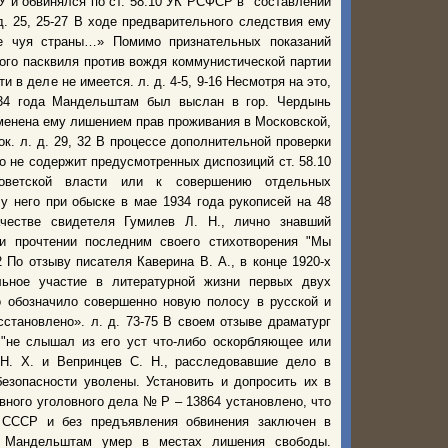
и обвинялся по ст. 58.10 УК РСФСР в "составлении
. 25, 25-27 В ходе предварительного следствия ему
е чуя страны…» Помимо признательных показаний
ого пасквиля против вождя коммунистической партии
 в деле не имеется. л. д. 4-5, 9-16 Несмотря на это,
34 года Мандельштам был выслан в гор. Чердынь
аменена ему лишением прав проживания в Московской,
к. л. д. 29, 32 В процессе дополнительной проверки
не содержит предусмотренных диспозиций ст. 58.10
ветской власти или к совершению отдельных
у него при обыске в мае 1934 года рукописей на 48
честве свидетеля Гумилев Л. Н., лично знавший
и прочтении последним своего стихотворения "Мы
 По отзыву писателя Каверина В. А., в конце 1920-х
льное участие в литературной жизни первых двух
 обозначило совершенно новую полосу в русской и
сстановлено». л. д. 73-75 В своем отзыве драматург
 "не слышал из его уст что-либо оскорбляющее или
Н. Х. и Вепринцев С. Н., расследовавшие дело в
безопасности уволены. Установить и допросить их в
вного уголовного дела № Р – 13864 установлено, что
СССР и без предъявления обвинения заключен в
у Мандельштам умер в местах лишения свободы.