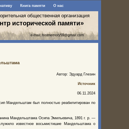
нативу
Книга памяти
О нас
ворительная общественная организация
нтр исторической памяти»
e-mail:
histmemory59@gmail.com
ельштама
Автор: Эдуард Глезин
Источник
06.11.2024
Осип Мандельштам был полностью реабилитирован по
анина Мандельштама Осипа Эмильевича, 1891 г. р. —
ослужило известное восьмистишие Мандельштама о