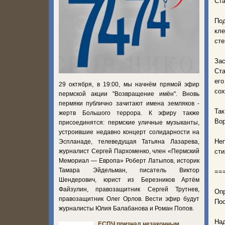
Ста
По
кле
сте
Зас
Ста
ег
29 октября, в 19:00, мы начнём прямой эфир
сох
пермской акции "Возвращение имён". Вновь
пермяки публично зачитают имена земляков -
Так
жертв Большого террора. К эфиру также
Вор
присоединятся: пермские уличные музыканты,
устроившие недавно концерт солидарности на
Не
Эспланаде, телеведущая Татьяна Лазарева,
журналист Сергей Пархоменко, член «Пермский
сти
Мемориал — Европа» Роберт Латыпов, историк
Тамара Эйдельман, писатель Виктор
==
Шендерович, юрист из Березников Артём
Файзулин, правозащитник Сергей Трутнев,
Оп
правозащитник Олег Орлов. Вести эфир будут
Пос
журналисты Юлия Балабанова и Роман Попов.
Над
ЕСПЧ признал незаконным