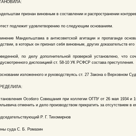
ТАНОВИЛА:
дельштам признан виновным в составлении и распространении контрре
отест подлежит удовлетворению по следующим основаниям.
винение Мандельштама в антисоветской агитации и пропаганде основ
дствии, в которых он признал себя виновным, других доказательств его
оведенной, по делу дополнительной проверкой установлено, что со
дусмотренного диспозицией ст. 58-10 УК РСФСР состава преступления.
основании изложенного и руководствуясь ст. 27 Закона о Верховном Су
РЕДЕЛИЛА:
тановления Особого Совещания при коллегии ОГПУ от 26 мая 1934 и 
льевича отменить и дело производством прекратить за отсутствием в е
дседательствующий Р. Г. Тихомирнов
ны суда С. Б. Ромазин