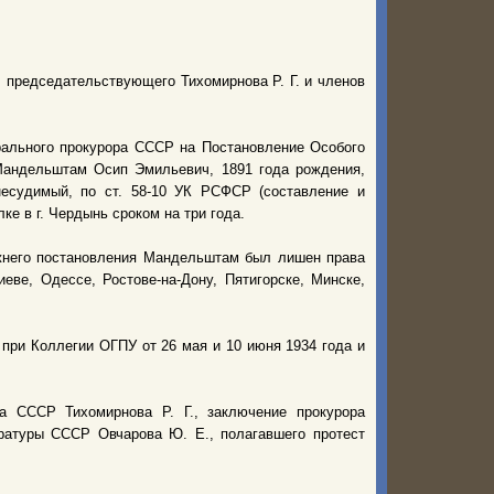
 председательствующего Тихомирнова Р. Г. и членов
ерального пpoкурoрa СССР на Постановление Особого
Мандельштам Осип Эмильевич, 1891 года рождения,
несудимый, по ст. 58-10 УК РСФСР (составление и
е в г. Чердынь сроком на три года.
ежнего постановления Мандельштам был лишен права
еве, Одессе, Ростове-на-Дону, Пятигорске, Минске,
при Коллегии ОГПУ от 26 мая и 10 июня 1934 года и
а СССР Тихомирнова Р. Г., заключение прокурора
ратуры СССР Овчарова Ю. Е., полагавшего протест