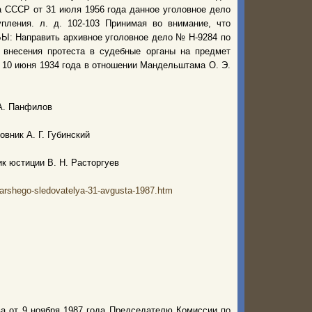
 СССР от 31 июля 1956 года данное уголовное дело
пления. л. д. 102-103 Принимая во внимание, что
Ы: Направить архивное уголовное дело № Н-9284 по
внесения протеста в судебные органы на предмет
 10 июня 1934 года в отношении Мандельштама О. Э.
А. Панфилов
ник А. Г. Губинский
к юстиции В. Н. Расторгуев
tarshego-sledovatelya-31-avgusta-1987.htm
а от 9 ноября 1987 года Председателю Комиссии по