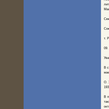
ли
Ма
Се
Со
т. 
09.
Ува
В с
мае
О. 
193
В п
та
окт