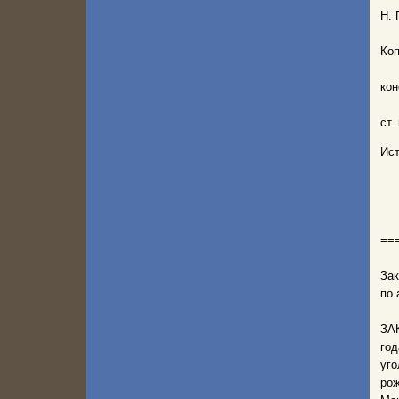
Н. 
Коп
кон
ст.
Ис
==
Зак
по 
ЗА
го
уг
рож