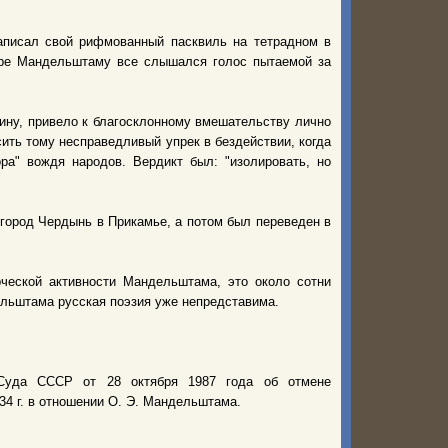
записал свой рифмованный пасквиль на тетрадном в
мере Мандельштаму все слышался голос пытаемой за
ину, привело к благосклонному вмешательству лично
сить тому несправедливый упрек в бездействии, когда
ра" вождя народов. Вердикт был: "изолировать, но
 город Чердынь в Прикамье, а потом был переведен в
ческой активности Мандельштама, это около сотни
ельштама русская поэзия уже непредставима.
 Суда СССР от 28 октября 1987 года об отмене
4 г. в отношении О. Э. Мандельштама.