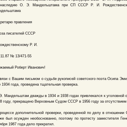
тнаследию О. Э. Мандельштама при СП СССР Р. И. Рождественск
ндельштама
кретарю правления
юза писателей СССР
Рождественскому Р. И.
 11.87 № 13/471-55
жаемый Роберт Иванович!
вязи с Вашим письмом о судьбе рукописей советского поэта Осипа Эми
 1934 года, проведена тщательная проверка.
Э. Мандельштам дважды в 1934 и 1938 годах привлекался к уголовной о
8 году, прекращено Верховным Судом СССР в 1956 году за отсутствием
роцессе дополнительной проверки, проведенной по делу в отношении О
кже был осужден необоснованно, поэтому по протесту заместителя Г
ября 1987 года дело прекратил.