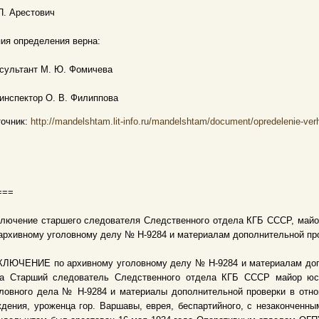
П. Арестович
ия определения верна:
сультант М. Ю. Фомичева
 инспектор О. В. Филиппова
точник:
http://mandelshtam.lit-info.ru/mandelshtam/document/opredelenie-ver
===
лючение старшего следователя Следственного отдела КГБ СССР, майор
архивному уголовному делу № Н-9284 и материалам дополнительной пр
КЛЮЧЕНИЕ по архивному уголовному делу № Н-9284 и материалам допо
да Старший следователь Следственного отдела КГБ СССР майор юс
оловного дела № Н-9284 и материалы дополнительной проверки в отн
дения, уроженца гор. Варшавы, еврея, беспартийного, с незаконченн