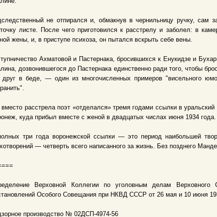
лине.
дследственный не отпирался и, обмакнув в чернильницу ручку, сам 
точку листе. После чего приготовился к расстрелу и заболел: в ка
ной жены, и, в приступе психоза, он пытался вскрыть себе вены.
тупничество Ахматовой и Пастернака, бросившихся к Енукидзе и Бухар
лина, дозвонившегося до Пастернака единственно ради того, чтобы бро
о друг в беде, — один из многочисленных примеров "висельного юмо
ранить".
 вместо расстрела поэт «отделался» тремя годами ссылки в уральский
онеж, куда прибыл вместе с женой в двадцатых числах июня 1934 года.
полных три года воронежской ссылки — это период наибольшей твор
хотворений — четверть всего написанного за жизнь. Без позднего Манд
====
ределение Верховной Коллегии по уголовным делам Верховного
тановлений Особого Совещания при НКВД СССР от 26 мая и 10 июня 193
зорное производство № 02ДСП-4974-56