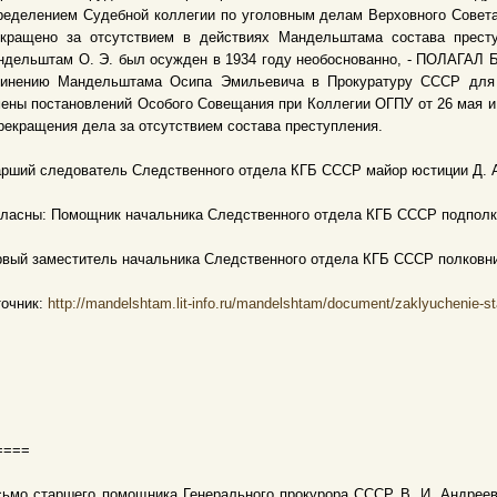
еделением Судебной коллегии по уголовным делам Верховного Совета
екращено за отсутствием в действиях Мандельштама состава престу
дельштам О. Э. был осужден в 1934 году необоснованно, - ПОЛАГАЛ Б
винению Мандельштама Осипа Эмильевича в Прокуратуру СССР для 
ены постановлений Особого Совещания при Коллегии ОГПУ от 26 мая и
рекращения дела за отсутствием состава преступления.
рший следователь Следственного отдела КГБ СССР майор юстиции Д. 
ласны: Помощник начальника Следственного отдела КГБ СССР подполков
вый заместитель начальника Следственного отдела КГБ СССР полковни
точник:
http://mandelshtam.lit-info.ru/mandelshtam/document/zaklyuchenie-s
====
ьмо старшего помощника Генерального прокурора СССР В. И. Андреев