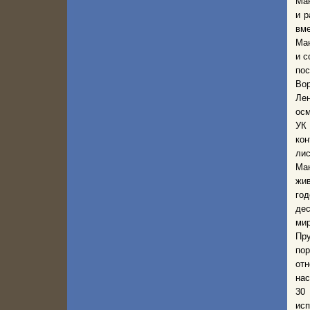
Ман
и р
вм
Ман
и с
по
Вор
Лен
осм
УК
кон
ли
Ма
жив
го
де
мир
Пру
по
отн
нас
30
ис