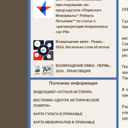
преследование экс-
ОП
председателя «Пермского
Мемориала»* Роберта
Суд
Латыпова** по статье о
Аре
«дискредитации вооруженных
сил РФ»
рас
Возвращение имён - Пермь -
Со
2024. Несколько слов об итогах
ур
рас
ВОЗВРАЩЕНИЕ ИМЁН . ПЕРМЬ .
Пос
2024 . ТРАНСЛЯЦИЯ
про
Тби
Полезная информация
В п
ВИДЕОЦИКЛ «УСТНАЯ ИСТОРИЯ»
пре
ВЕСТНИКИ «ЦЕНТРА ИСТОРИЧЕСКОЙ
ПАМЯТИ»
Ра
уп
КАРТА ГУЛАГА В ПРИКАМЬЕ
удо
КАРТА МЕМОРИАЛОВ В ПРИКАМЬЕ