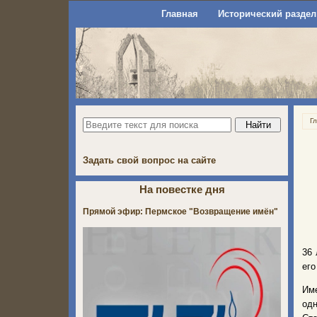
Главная
Исторический раздел
Г
Задать свой вопрос на сайте
На повестке дня
Прямой эфир: Пермское "Возвращение имён"
36 
его
Име
од