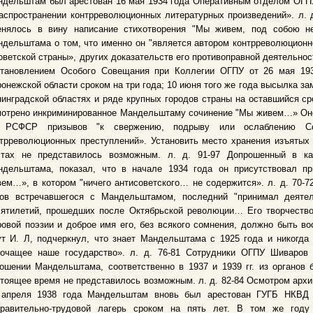
дельштам был арестован 16 мая 1934 года Оперативным отделом ОГПУ 
аспространении контрреволюционных литературных произведений». л. д
енялось в вину написание стихотворения "Мы живем, под собою н
дельштама о том, что именно он "является автором контрреволюционн
оветской страны», других доказательств его противоправной деятельности
становлением Особого Совещания при Коллегии ОГПУ от 26 мая 19
онежской области сроком на три года; 10 июня того же года высылка з
инградской областях и ряде крупных городов страны на оставшийся сро
отрено инкриминированное Мандельштаму сочинение "Мы живем…» Оно 
 РСФСР призывов "к свержению, подрыву или ослаблению Со
трреволюционных преступлений». Установить место хранения изъятых 
стах не представилось возможным. л. д. 91-97 Допрошенный в ка
ндельштама, показал, что в начале 1934 года он присутствовал пр
ем…», в котором "ничего антисоветского… не содержится». л. д. 70-72
дов встречавшегося с Мандельштамом, последний "принимал деяте
сятилетий, прошедших после Октябрьской революции… Его творчество
овой поэзии и доброе имя его, без всякого сомнения, должно быть во
т И. Л, подчеркнул, что знает Мандельштама с 1925 года и никогда
рочащее наше государство». л. д. 76-81 Сотрудники ОГПУ Шиваров 
ошении Мандельштама, соответственно в 1937 и 1939 гг. из органов 
тоящее время не представилось возможным. л. д. 82-84 Осмотром архи
 апреля 1938 года Мандельштам вновь был арестован ГУГБ НКВД 
правительно-трудовой лагерь сроком на пять лет. В том же год