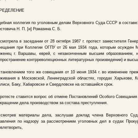
РЕДЕЛЕНИЕ
ебная коллегия по уголовным делам Верховного Суда СССР в составе:
стовича Н. П. [и] Ромазина С. Б.
смотрела в заседании от 28 октября 1987 г. протест заместителя Ген
вещания при Коллегии ОГПУ от 26 мая 1934 года, которым осужден 
оженец г. Варшавы, еврей, с незаконченным высшим образованием, 
пространение контрреволюционных литературных произведении) и высылк
тановлением того же совещания от 10 июня 1934 г. во изменение пр
живания в Московской, Ленинградской областях, городах Харькове, Ки
лиси, Баку, Хабаровске и Свердловске на оставшийся срок.
ротесте ставится вопрос об отмене Постановлений Особого Совещания 
кращении дела производством за состава преступления.
ссмотрев материалы дела, заслушав доклад члена Верховного Суд
равления по надзору за рассмотрением уголовных дел в судах Проку
влетворить,