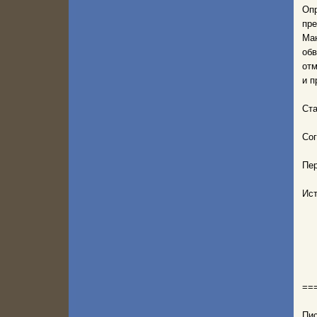
Опр
пр
Ман
об
отм
и п
Ста
Сог
Пер
Ис
==
Пис