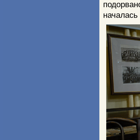
подорван
началась