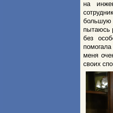
на инже
сотрудн
большую
пытаюсь 
без особ
помогала 
меня оче
своих спо