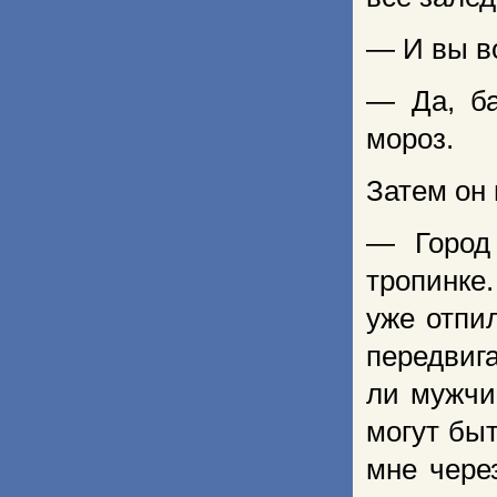
— И вы в
— Да, ба
мороз.
Затем он
— Город 
тропинке.
уже отпи
передвиг
ли мужчи
могут быт
мне чере