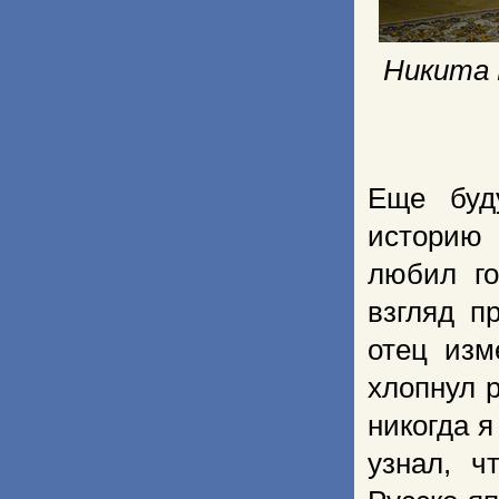
Никита 
Еще буд
историю 
любил г
взгляд п
отец изм
хлопнул р
никогда я
узнал, ч