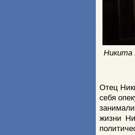
Никита 
Отец Ник
себя опек
занимали
жизни Ни
политичес