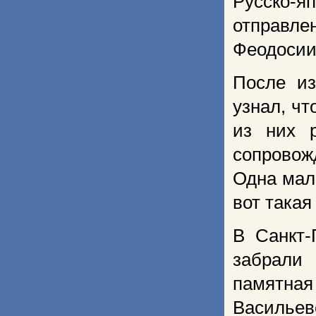
Русско-я
отправле
Феодосии
После из
узнал, ч
из них р
сопровож
Одна мал
вот такая
В Санкт-
забрали
памятная
Васильевс