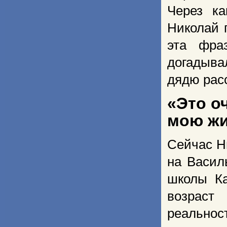
Через ка
Николай 
эта фра
догадыва
дядю расс
«Это о
мою жи
Сейчас Н
на Васил
школы Ка
возраст
реальнос