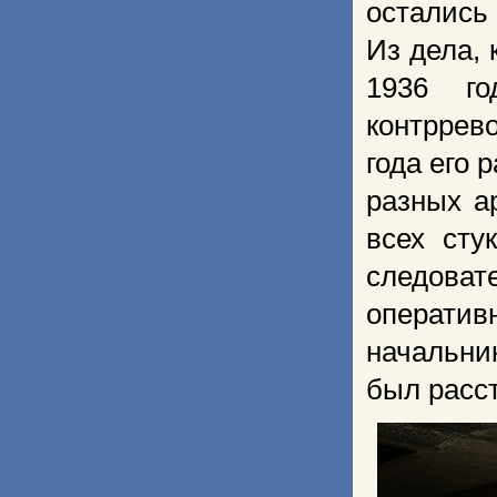
остались
Из дела, 
1936 г
контррев
года его
разных а
всех сту
следова
оператив
начальни
был расс