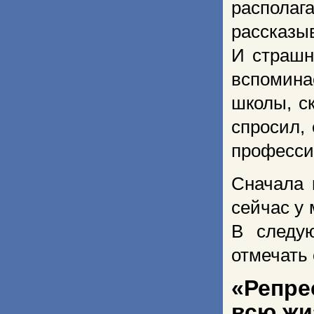
располаг
рассказыв
И страшн
вспомина
школы, с
спросил,
професси
Сначала 
сейчас у
В следу
отмечать
«Репр
всю жи