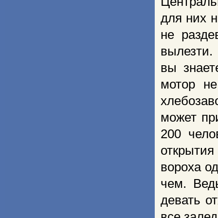
Централь
для них н
не разде
вылезти.
вы знает
мотор не
хлебозаво
может пр
200 чело
открытия
вороха од
чем. Вед
девать от
все залед