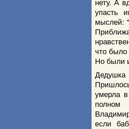
нету. А 
упасть 
мыслей: 
Приближ
нравстве
что было
Но были и
Дедушка
Пришлось
умерла в
полном
Владимир
если ба