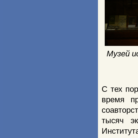
Музей и
С тех по
время п
соавторс
тысяч э
Институ