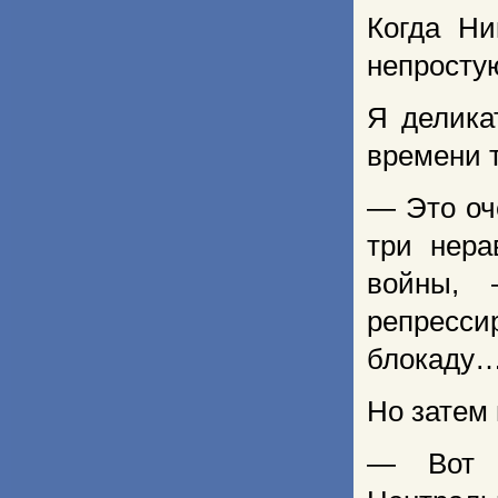
Когда Ни
непросту
Я делика
времени т
— Это оч
три нера
войны, 
репресси
блокаду
Но затем 
— Вот п