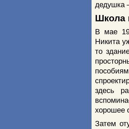
дедушка —
Школа 
В мае 19
Никита у
то здани
простор
пособи
спроект
здесь р
вспомина
хорошее 
Затем от