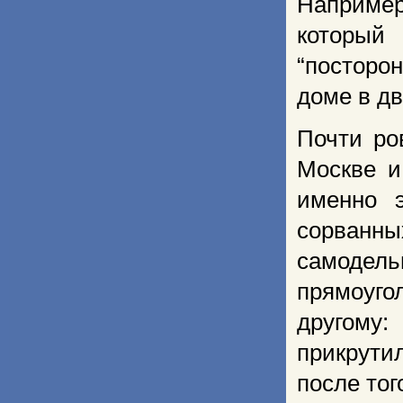
Например
который
“посторо
доме в д
Почти ро
Москве и
именно 
сорванны
самодел
прямоуго
другому
прикрути
после тог