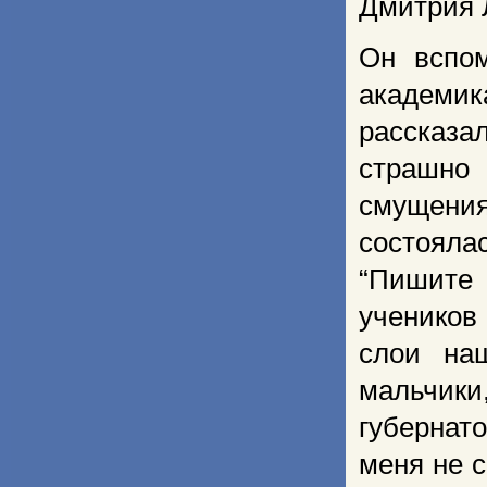
Дмитрия 
Он вспом
академик
рассказа
страшно
смущения
состояла
“Пишите
учеников
слои на
мальчик
губернат
меня не с