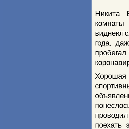
Никита 
комнаты 
виднеютс
года, да
пробегал 
коронавир
Хорошая
спортивн
объявлен
понеслос
проводил
поехать 