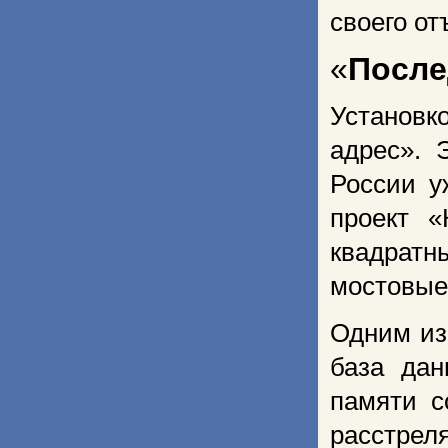
своего от
«
После
Установ
адрес». 
России у
проект «
квадратн
мостовые
Одним из
база дан
памяти с
расстре