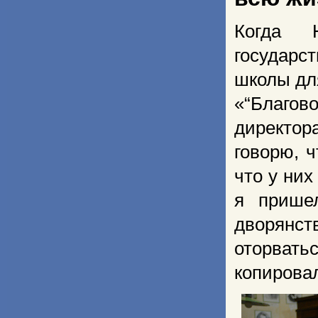
Когда 
государс
школы дл
«“Благов
директор
говорю, ч
что у них
я прише
дворянс
оторвать
копирова