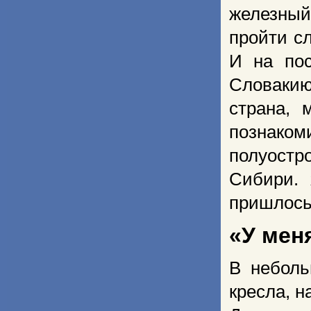
железный
пройти с
И на пос
Словакию
страна, 
познако
полуостр
Сибири. 
пришлось 
«У мен
В неболь
кресла, 