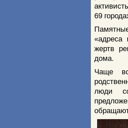
активист
69 города
Памятны
«адреса 
жертв ре
дома.
Чаще вс
родствен
люди с
предлож
обращают