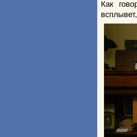
Как гово
всплывет,