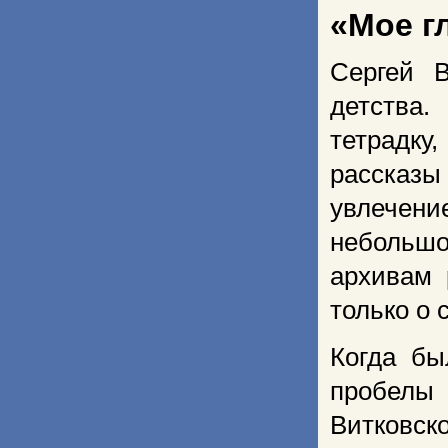
«Мое г
Сергей 
детства
тетрадк
рассказы 
увлечен
небольшо
архивам 
только о 
Когда бы
пробелы
Витковск