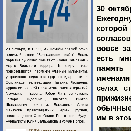
30 октя
Ежегодн
которо
согласов
вовсе з
29 октября, в 19:00, мы начнём прямой эфир
пермской акции "Возвращение имён". Вновь
есть мн
пермяки публично зачитают имена земляков -
жертв Большого террора. К эфиру также
память 
присоединятся: пермские уличные музыканты,
именами 
устроившие недавно концерт солидарности на
Эспланаде, телеведущая Татьяна Лазарева,
селах с
журналист Сергей Пархоменко, член «Пермский
Мемориал — Европа» Роберт Латыпов, историк
прижиз
Тамара Эйдельман, писатель Виктор
Шендерович, юрист из Березников Артём
обычные
Файзулин, правозащитник Сергей Трутнев,
правозащитник Олег Орлов. Вести эфир будут
им в это
журналисты Юлия Балабанова и Роман Попов.
ЕСПЧ признал незаконным