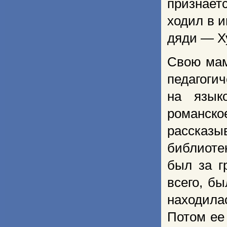
признает
ходил в и
дяди — Х
Свою мам
педагоги
на язык
романско
рассказы
библиотек
был за г
всего, б
находила
Потом ее