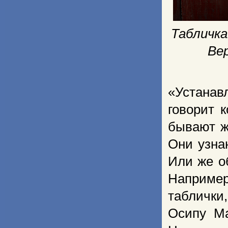
Табличка
Ве
«Устанав
говорит 
бывают ж
Они узна
Или же о
Наприме
табличк
Осипу Ма