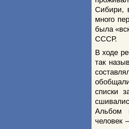
Сибири, 
много пе
была «вс
СССР.
В ходе р
так назы
составля
обобщали
списки з
сшивали
Альбом 
человек 