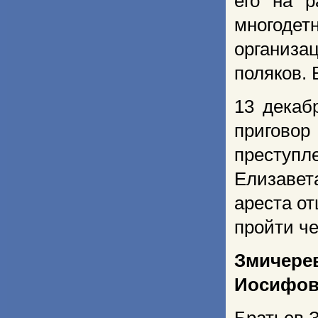
его на р
многодет
организ
поляков. 
13 декаб
пригово
преступл
Елизавет
ареста о
пройти ч
Змичер
Иосифов