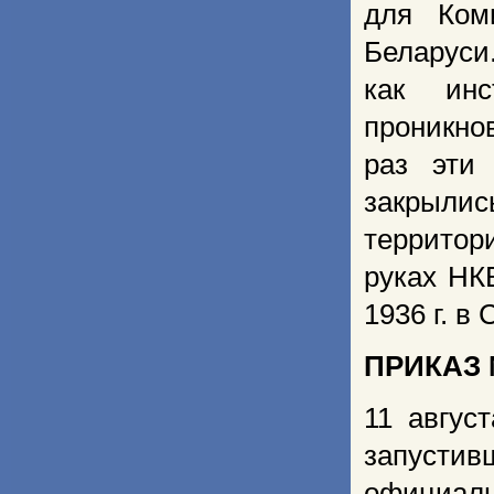
для Ком
Беларуси
как инс
проникно
раз эти
закрылис
территор
руках НК
1936 г. в
ПРИКАЗ 
11 авгус
запуст
официаль