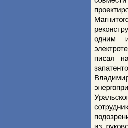
совмест
проекти
Магнито
реконстр
одним и
электрот
писал н
запатен
Владими
энергопр
Уральск
сотрудни
подозрен
из руков