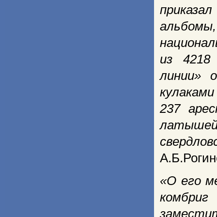
приказа
альбомы,
национал
из 4218
линии» 
кулаками
237 арес
латышей 
свердло
А.Б.Рогин
«О его м
комбриг
замести