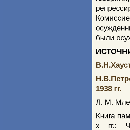
репресс
Комиссие
осужденн
были осу
ИСТОЧН
В.Н.Хаус
Н.В.Петр
1938 гг.
Л. М. Мл
Книга па
х гг.: 