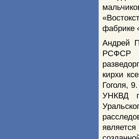
мальчико
«Востокс
фабрике 
Андрей П
РСФСР в
разведор
кирхи кс
Гоголя, 
УНКВД п
Уральско
расследо
являетс
созданн