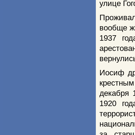
улице Гог
Проживал
вообще жи
1937 год
арестов
вернулись
Иосиф др
крестным
декабря 
1920 год
террор
национал
за стар