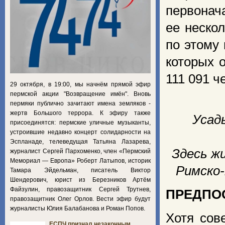
первонач
ее нескол
по этому
которых 
111 091 ч
29 октября, в 19:00, мы начнём прямой эфир
пермской акции "Возвращение имён". Вновь
пермяки публично зачитают имена земляков -
жертв Большого террора. К эфиру также
Усад
присоединятся: пермские уличные музыканты,
устроившие недавно концерт солидарности на
Эспланаде, телеведущая Татьяна Лазарева,
Здесь ж
журналист Сергей Пархоменко, член «Пермский
Мемориал — Европа» Роберт Латыпов, историк
Римско
Тамара Эйдельман, писатель Виктор
Шендерович, юрист из Березников Артём
Файзулин, правозащитник Сергей Трутнев,
ПРЕДПО
правозащитник Олег Орлов. Вести эфир будут
журналисты Юлия Балабанова и Роман Попов.
Хотя сов
ЕСПЧ признал незаконным