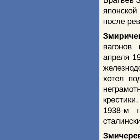
Братьев 
японской
после ре
Змириче
вагонов 
апреля 1
железнод
хотел по
неграмот
крестики
1938-м 
сталински
Змичере