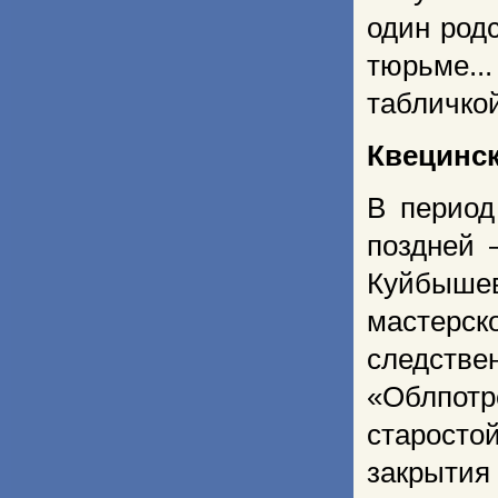
один род
тюрьме.
табличкой
Квецинс
В период
поздней 
Куйбыше
мастерск
следстве
«Облпотр
старост
закрытия 