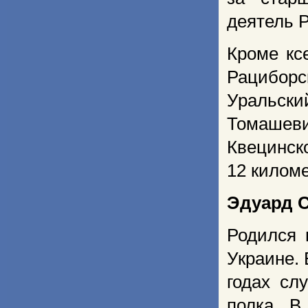
деятель 
Кроме кс
Рацибор
Уральски
Томашеви
Квецинск
12 киломе
Эдуард 
Родился 
Украине. 
годах сл
полка. В