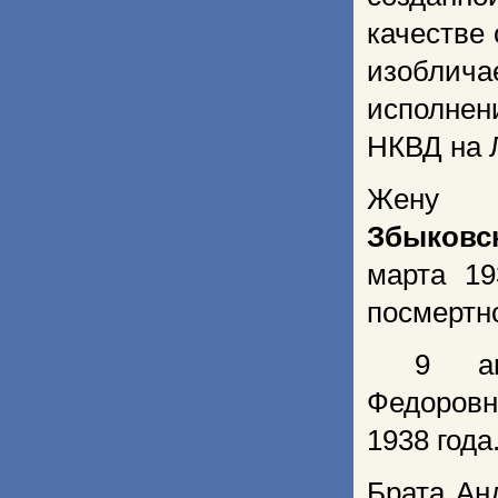
качестве
изоблича
исполнен
НКВД на 
Жену 
Збыковс
марта 1
посмертно
9 апре
Федоров
1938 года
Брата А