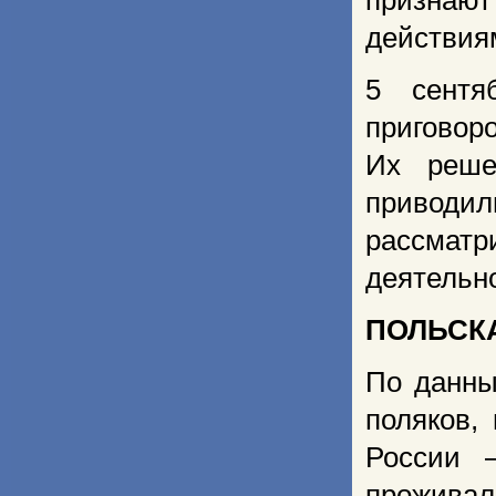
признают
действия
5 сентя
приговор
Их реше
приводи
рассматр
деятельно
ПОЛЬСКА
По данны
поляков,
России 
проживал