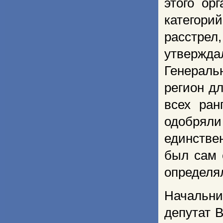
этого ор
категори
расстрел
утвержд
Генераль
регион д
всех ран
одобрял
единстве
был сам 
определя
Начальни
депутат 