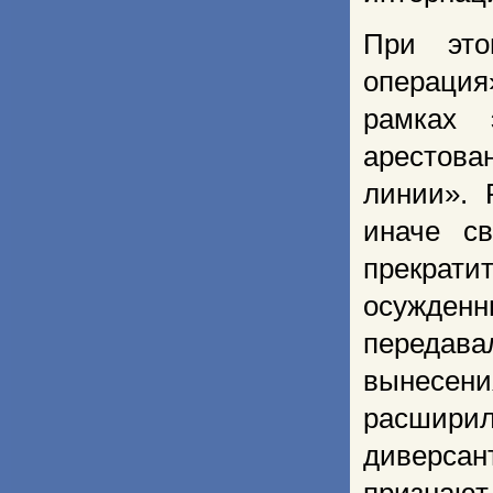
При это
операция
рамках 
арестов
линии». 
иначе с
прекрати
осужден
передава
вынесени
расшири
диверсан