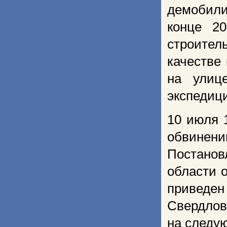
демобили
конце 2
строител
качестве
на улиц
экспедиц
10 июля 
обвинен
Постанов
области о
приведе
Свердлов
на следу