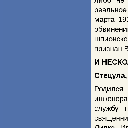
либо не
реальное
марта 19
обвинен
шпионско
признан 
И НЕСК
Стецула
Родился 
инженера
службу 
священни
Липко. И