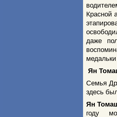
водител
Красной а
этапиро
освободи
даже по
воспоми
медальки
Ян Том
Семья Др
здесь бы
Ян Тома
году м