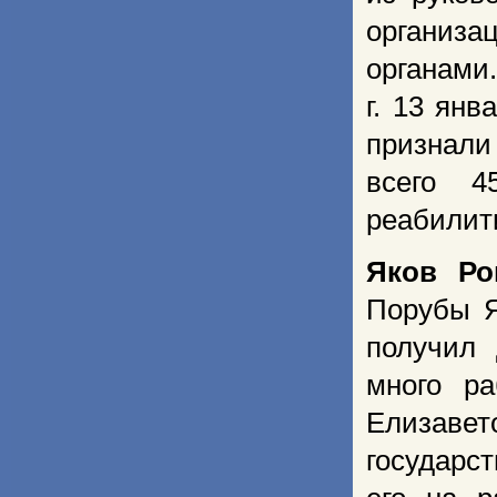
организ
органами
г. 13 янв
признали
всего 4
реабилити
Яков Ро
Порубы Я
получил 
много ра
Елизав
государс