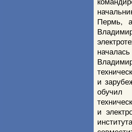
командир
начальни
Пермь, 
Владими
электрот
началась
Владимир
техничес
и зарубе
обучил 
техничес
и электр
институ