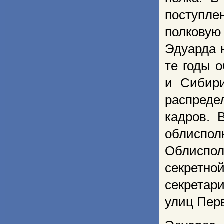
поступле
полковую
Эдуарда 
те годы 
и Сибири
распреде
кадров. 
облиспол
Облиспол
секретно
секретар
улиц Пер