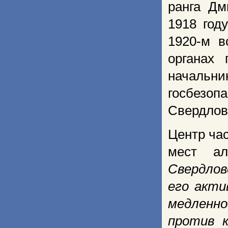
ранга Дм
1918 год
1920-м в
органах 
начальн
госбезоп
Свердлов
Центр ча
мест ал
Свердлов
его акти
медленно
против 