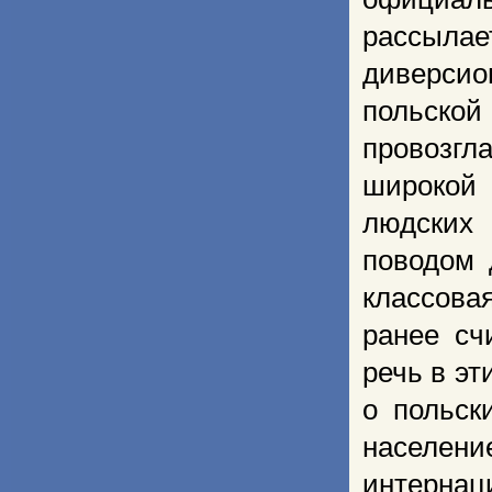
рассылае
диверсио
польской
провозгл
широкой 
людских 
поводом 
классова
ранее сч
речь в эт
о польск
населени
интернац