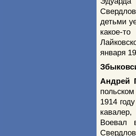
Эдуарда
Свердло
детьми у
какое-т
Лайковск
января 19
Збыковс
Андрей 
польском
1914 году
кавалер,
Воевал 
Свердло