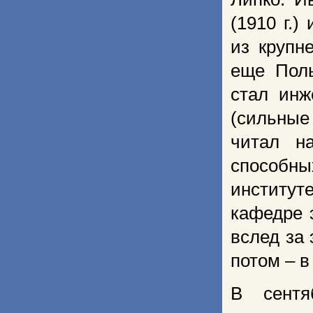
(1910 г.)
из крупн
еще Поль
стал инж
(сильные
читал н
способн
институ
кафедре 
вслед за
потом – в
В сентя