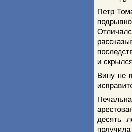
Петр Том
подрывн
Отличал
рассказ
последств
и скрылся
Вину не 
исправите
Печальна
арестова
десять л
получила