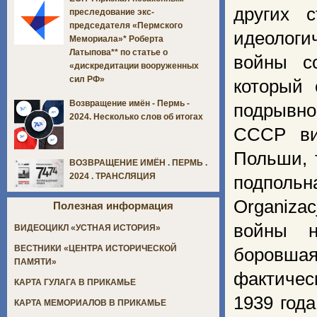
других 
преследование экс-
председателя «Пермского
идеологи
Мемориала»* Роберта
Латыпова** по статье о
войны с
«дискредитации вооруженных
сил РФ»
который 
Возвращение имён - Пермь -
подрывно
2024. Несколько слов об итогах
СССР ви
Польши, 
ВОЗВРАЩЕНИЕ ИМЁН . ПЕРМЬ .
2024 . ТРАНСЛЯЦИЯ
подпольн
Organiza
Полезная информация
войны н
ВИДЕОЦИКЛ «УСТНАЯ ИСТОРИЯ»
ВЕСТНИКИ «ЦЕНТРА ИСТОРИЧЕСКОЙ
боровша
ПАМЯТИ»
фактичес
КАРТА ГУЛАГА В ПРИКАМЬЕ
1939 год
КАРТА МЕМОРИАЛОВ В ПРИКАМЬЕ