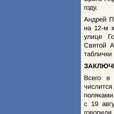
году.
Андрей П
на 12-м 
улице Го
Святой А
таблички
ЗАКЛЮЧ
Всего в
числится
поляками
с 19 авг
говорил