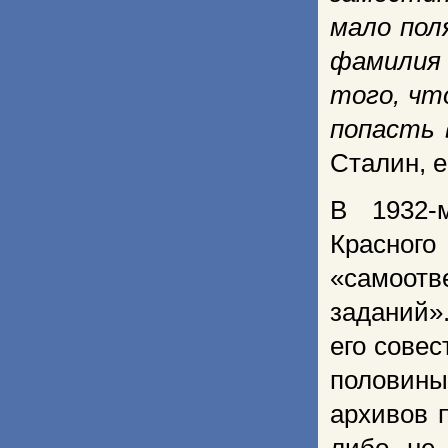
мало пол
фамилия 
того, чт
попасть 
Сталин, е
В 1932-
Красног
«самоотв
заданий»
его сове
половины
архивов 