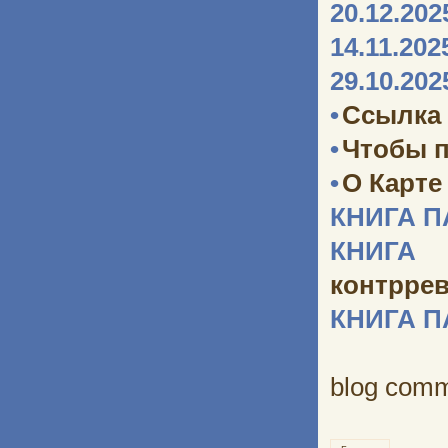
20.12.202
14.11.202
29.10.202
•
Ссылка 
•
Чтобы п
•
О Карте
КНИГА 
КНИГА 
контрре
КНИГА 
blog com