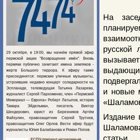
На засе
планируе
взаимоо
русской 
29 октября, в 19:00, мы начнём прямой эфир
вызывает
пермской акции "Возвращение имён". Вновь
пермяки публично зачитают имена земляков -
выдающих
жертв Большого террора. К эфиру также
присоединятся: пермские уличные музыканты,
подверга
устроившие недавно концерт солидарности на
Эспланаде, телеведущая Татьяна Лазарева,
и новые 
журналист Сергей Пархоменко, член «Пермский
Мемориал — Европа» Роберт Латыпов, историк
«Шаламов
Тамара Эйдельман, писатель Виктор
Шендерович, юрист из Березников Артём
Издание 
Файзулин, правозащитник Сергей Трутнев,
правозащитник Олег Орлов. Вести эфир будут
Шаламова
журналисты Юлия Балабанова и Роман Попов.
статьи.
ЕСПЧ признал незаконным