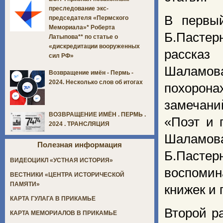
преследование экс-
В первы
председателя «Пермского
Мемориала»* Роберта
Б.Пасте
Латыпова** по статье о
«дискредитации вооруженных
рассказ
сил РФ»
Шаламов
Возвращение имён - Пермь -
2024. Несколько слов об итогах
похоронах
замечани
ВОЗВРАЩЕНИЕ ИМЁН . ПЕРМЬ .
«Поэт и 
2024 . ТРАНСЛЯЦИЯ
Шаламов
Полезная информация
Б.Паст
ВИДЕОЦИКЛ «УСТНАЯ ИСТОРИЯ»
воспомин
ВЕСТНИКИ «ЦЕНТРА ИСТОРИЧЕСКОЙ
ПАМЯТИ»
книжек и 
КАРТА ГУЛАГА В ПРИКАМЬЕ
Второй р
КАРТА МЕМОРИАЛОВ В ПРИКАМЬЕ