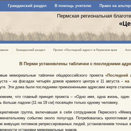
Гражданский раздел
В помощь учителю
Право на альтер
Пермская региональная благот
«Це
лавная
Гражданский раздел
Проект «Последний адрес» в Пермском крае
Ано
В Перми установлены таблички с последними адре
рвые мемориальные таблички общероссийского проекта
«Последний 
уста – на фасадах четырёх домов краевого центра и 11 августа –
на
уге. Эти дома были последними прижизненными адресами жертв сталин
омним, что главный принцип проекта – «Одно имя, одна жизнь, один
ь больше ладони (11 на 19 см) посвящён только одному человеку.
ициативная группа, включавшая в себя сотрудников Пермского «Мем
менательному событию около полугода. Потребовалась кропотливая р
е живущих потомков репрессированных людей, установлением точных а
можности установки мемориальных знаков.