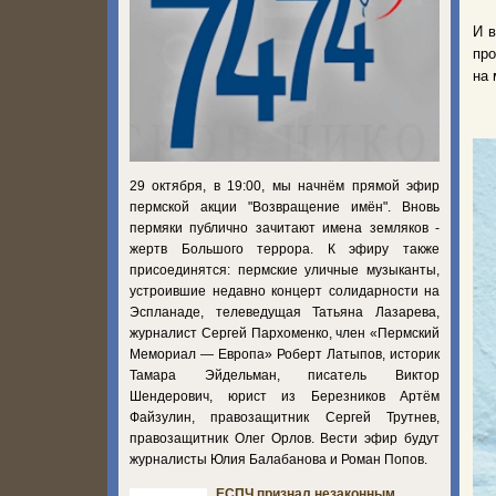
И в
про
на 
29 октября, в 19:00, мы начнём прямой эфир
пермской акции "Возвращение имён". Вновь
пермяки публично зачитают имена земляков -
жертв Большого террора. К эфиру также
присоединятся: пермские уличные музыканты,
устроившие недавно концерт солидарности на
Эспланаде, телеведущая Татьяна Лазарева,
журналист Сергей Пархоменко, член «Пермский
Мемориал — Европа» Роберт Латыпов, историк
Тамара Эйдельман, писатель Виктор
Шендерович, юрист из Березников Артём
Файзулин, правозащитник Сергей Трутнев,
правозащитник Олег Орлов. Вести эфир будут
журналисты Юлия Балабанова и Роман Попов.
ЕСПЧ признал незаконным