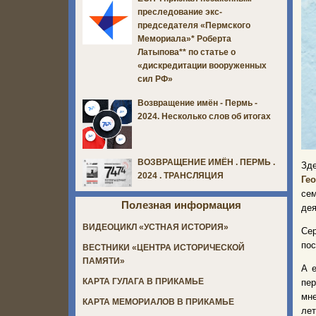
преследование экс-
председателя «Пермского
Мемориала»* Роберта
Латыпова** по статье о
«дискредитации вооруженных
сил РФ»
Возвращение имён - Пермь -
2024. Несколько слов об итогах
ВОЗВРАЩЕНИЕ ИМЁН . ПЕРМЬ .
Зд
2024 . ТРАНСЛЯЦИЯ
Ге
сем
Полезная информация
дея
ВИДЕОЦИКЛ «УСТНАЯ ИСТОРИЯ»
Се
пос
ВЕСТНИКИ «ЦЕНТРА ИСТОРИЧЕСКОЙ
ПАМЯТИ»
А 
КАРТА ГУЛАГА В ПРИКАМЬЕ
пер
мне
КАРТА МЕМОРИАЛОВ В ПРИКАМЬЕ
лет