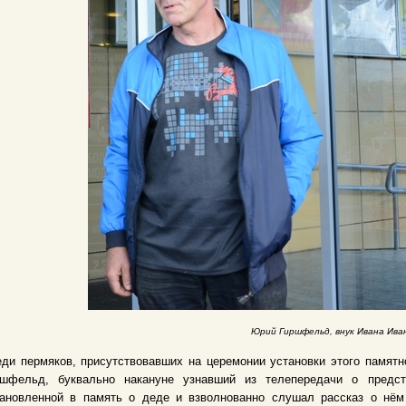
Юрий Гиршфельд, внук Ивана Ива
ди пермяков, присутствовавших на церемонии установки этого памятн
ршфельд, буквально накануне узнавший из телепередачи о предс
тановленной в память о деде и взволнованно слушал рассказ о нё