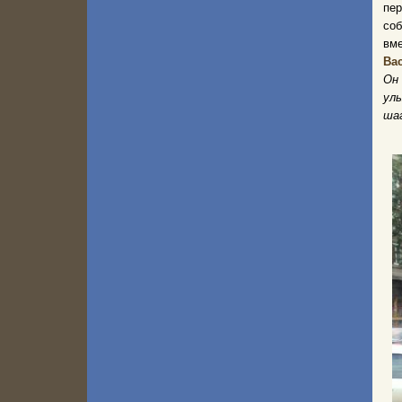
пе
соб
вме
Ва
Он 
улы
шаг