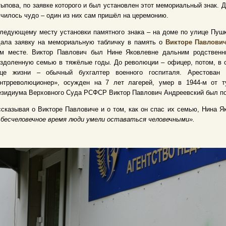
ыпова, по заявке которого и был установлен этот мемориальный знак. Д
чилось чудо – один из них сам пришёл на церемонию.
ледующему месту установки памятного знака – на доме по улице Пушк
дала заявку на мемориальную табличку в память о
Викторе Павлови
ом месте. Виктор Павлович был Нине Яковлевне дальним родственни
здоленную семью в тяжёлые годы. До революции – офицер, потом, в с
нце жизни – обычный бухгалтер военного госпиталя. Арестован
онтрреволюционер», осужден на 7 лет лагерей, умер в 1944-м от т
зидиума Верховного Суда РСФСР Виктор Павлович Андреевский был по
сказывая о Викторе Павловиче и о том, как он спас их семью, Нина 
 бесчеловечное время люди умели оставаться человечными».