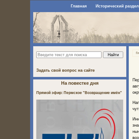
Главная
Исторический раздел
Г
Задать свой вопрос на сайте
Пе
На повестке дня
авг
окр
Прямой эфир: Пермское "Возвращение имён"
Нап
чут
Ин
зна
нын
воз