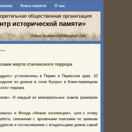
нативу
Книга памяти
О нас
ворительная общественная организация
нтр исторической памяти»
e-mail:
histmemory59@gmail.com
нсы
сами жертв сталинского террора
адрес»
установлены в Перми и Пермском крае. 10
 одном из домов в селе Купрос
в Коми-пермяцком
ского террора.
 знак». И каждый из мемориальных знаков размером
ориала» и
Фонда «Новая коллекция»
, шли к этому
абота, связанная с архивными поисками по заявкам
дресов и согласованием с владельцами домов самой