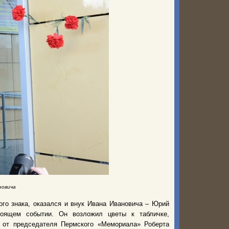
новича
ого знака, оказался и внук Ивана Ивановича – Юрий
тоящем событии. Он возложил цветы к табличке,
м от
председателя
Пермского «Мемориала» Роберта