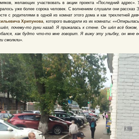
рмяков, желающих участвовать в акции проекта «Последний адрес». 
ралось уже более сорока человек. С волнением слушали они рассказ Э
сте с родителями в одной из комнат этого дома и как трехлетней де
сильевича Хрипунова
, которого выводили из их комнаты:
««Открылась 
шёл, почему-то руки назад. Я прижалась к стене. Он шёл всё боком,
бался, как будто что-то мне говорит. Я вижу эту улыбку, он мне её
и смолкли».