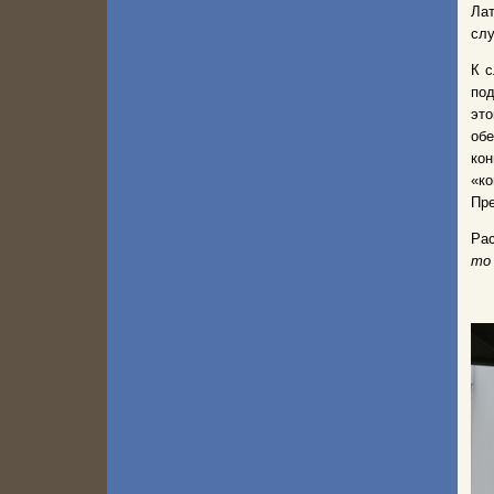
Лат
слу
К с
по
эт
обе
ко
«к
Пре
Рас
то