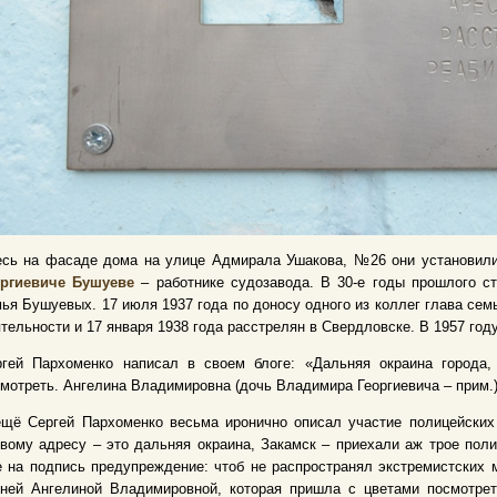
есь на фасаде дома на улице Адмирала Ушакова, №26 они установил
оргиевиче Бушуеве
– работнике судозавода. В 30-е годы прошлого ст
ья Бушуевых. 17 июля 1937 года по доносу одного из коллег глава сем
тельности и 17 января 1938 года расстрелян в Свердловске. В 1957 го
ргей Пархоменко написал в своем блоге:
«
Дальняя окраина города
мотреть. Ангелина Владимировна (дочь Владимира Георгиевича – прим.)
ещё Сергей Пархоменко весьма иронично описал участие полицейских
вому адресу – это дальняя окраина, Закамск – приехали аж трое пол
 на подпись предупреждение: чтоб не распространял экстремистских м
ней Ангелиной Владимировной, которая пришла с цветами посмотреть