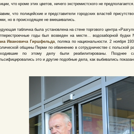
иции, что кроме этих цветов, ничего экстремистского не предполагаетс
авим, что полицейские и представители городских властей присутство
ми, но в происходящее не вмешивались
.
дующая табличка была установлена на стене торгового центра «Разгуля
стперестроечные годы был возведен на месте… водозаборной будки 
ана Ивановича Гиршфельда
, поляка по национальности. 2 ноября 19
олической общины Перми по обвинению в сотрудничестве с польской раз
оходившие по этому делу были реабилитированы. Позднее сл
ьсифицировались это и другие подобные дела, как выбивались показан