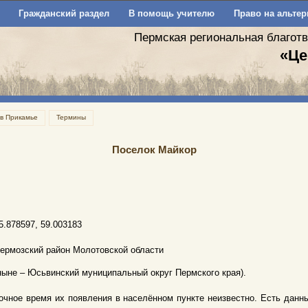
Гражданский раздел
В помощь учителю
Право на альтер
Пермская региональная благот
«Це
 в Прикамье
Термины
Поселок Майкор
5.878597, 59.003183
ермозский район Молотовской области
ныне – Юсьвинский муниципальный округ Пермского края).
очное время их появления в населённом пункте неизвестно. Есть данные на 