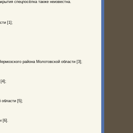
а закрытия спецпосёлка также неизвестна.
ти [1];
ермозского района Молотовской области [3];
[4];
области [5];
 [6].