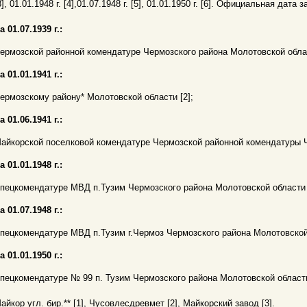
3], 01.01.1948 г. [4],01.07.1948 г. [5], 01.01.1950 г. [6]. Официальная дат
а 01.07.1939 г.:
ермозской районной комендатуре Чермозского района Молотовской облас
а 01.01.1941 г.:
ермозскому району* Молотовской области [2];
а 01.06.1941 г.:
айкорской поселковой комендатуре Чермозской районной комендатуры Ч
а 01.01.1948 г.:
пецкомендатуре МВД п.Тузим Чермозского района Молотовской области 
а 01.07.1948 г.:
пецкомендатуре МВД п.Тузим г.Чермоз Чермозского района Молотовской 
а 01.01.1950 г.:
пецкомендатуре № 99 п. Тузим Чермозского района Молотовской области
айкор угл. бир.** [1], Чусовлесдревмет [2], Майкорский завод [3].