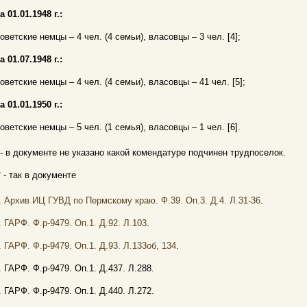
а 01.01.1948 г.:
оветские немцы – 4 чел. (4 семьи), власовцы – 3 чел. [4];
а 01.07.1948 г.:
оветские немцы – 4 чел. (4 семьи), власовцы – 41 чел. [5];
а 01.01.1950 г.:
оветские немцы – 5 чел. (1 семья), власовцы – 1 чел. [6].
 - в документе не указано какой комендатуре подчинен трудпоселок.
* - так в документе
.
Архив ИЦ ГУВД по Пермскому краю. Ф.39. Оп.3. Д.4. Л.31-36
.
.
ГАРФ. Ф.р-9479. Оп.1. Д.92. Л.103
.
.
ГАРФ. Ф.р-9479. Оп.1. Д.93. Л.133об, 134
.
. ГАРФ. Ф.р-9479. Оп.1. Д.437. Л.288.
. ГАРФ. Ф.р-9479. Оп.1. Д.440. Л.272.