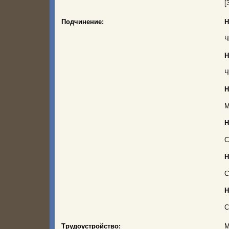
[
Подчинение:
Н
Ч
Н
Ч
Н
М
Н
С
Н
С
Н
С
Трудоустройство:
М