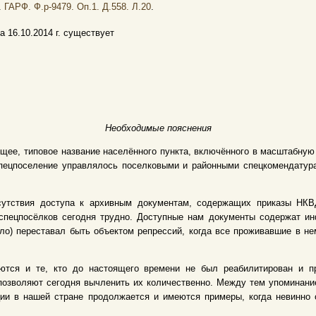
.
ГАРФ. Ф.р-9479. Оп.1. Д.558. Л.20
.
а 16.10.2014 г. существует
Необходимые пояснения
щее, типовое название населённого пункта, включённого в масштабну
 Спецпоселение управлялось поселковыми и районными спецкомендату
сутствия доступа к архивным документам, содержащих приказы НКВД
спецпосёлков сегодня трудно. Доступные нам документы содержат и
ело) переставал быть объектом репрессий, когда все проживавшие в 
ются и те, кто до настоящего времени не был реабилитирован и пр
позволяют сегодня вычленить их количественно. Между тем упоминание
ции в нашей стране продолжается и имеются примеры, когда невинно