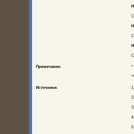
Н
С
Н
С
Н
С
Примечание:
*
*
Источники:
1
2
3
4
5