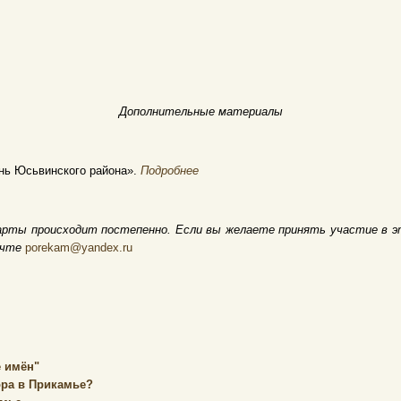
Дополнительные материалы
нь Юсьвинского района».
Подробнее
арты происходит постепенно. Если вы желаете принять участие в э
очте
porekam@yandex.ru
 имён"
ора в Прикамье?