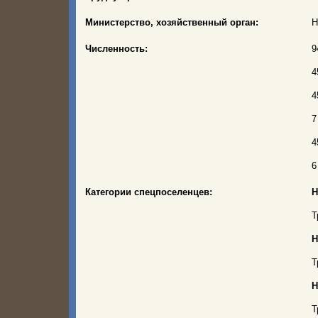
Министерство, хозяйственный орган:
Н
Численность:
9
4
4
7
4
6
Категории спецпоселенцев:
Н
Т
Н
Т
Н
Т