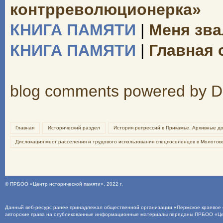
контрреволюционерка»
КНИГА ПАМЯТИ
|
Меня зва
КНИГА ПАМЯТИ
|
Главная 
blog comments powered by
D
Главная
Исторический раздел
История репрессий в Прикамье. Архивные д
Дислокация мест расселения и трудового использования спецпоселенцев в Молотов
©
ПРБОО «Центр исторической памяти»
, 2022 г.
Данный веб-ресурс ранее принадлежал общественной организации «Пермское краевое о
авторские права на опубликованные информационные материалы переданы ПРБОО «Це