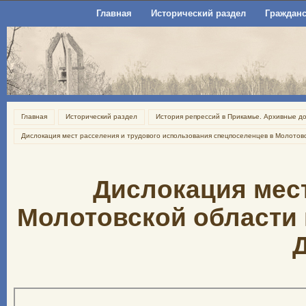
Главная
Исторический раздел
Гражданс
Главная
Исторический раздел
История репрессий в Прикамье. Архивные д
Дислокация мест расселения и трудового использования спецпоселенцев в Молотов
Дислокация мес
Молотовской области н
Д