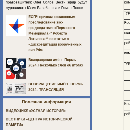
ко
правозащитник Олег Орлов. Вести эфир будут
журналисты Юлия Балабанова и Роман Попов.
ту
ЕСПЧ признал незаконным
Ко
преследование экс-
председателя «Пермского
ск
Мемориала»* Роберта
Латыпова** по статье о
рай
«дискредитации вооруженных
сил РФ»
ко
Возвращение имён - Пермь -
ту
2024. Несколько слов об итогах
ВОЗВРАЩЕНИЕ ИМЁН . ПЕРМЬ .
2024 . ТРАНСЛЯЦИЯ
Полезная информация
Ко
ВИДЕОЦИКЛ «УСТНАЯ ИСТОРИЯ»
ра
ВЕСТНИКИ «ЦЕНТРА ИСТОРИЧЕСКОЙ
ПАМЯТИ»