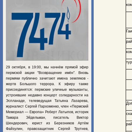
к
Га
рай
ко
ту
29 октября, в 19:00, мы начнём прямой эфир
пермской акции "Возвращение имён". Вновь
пермяки публично зачитают имена земляков -
жертв Большого террора. К эфиру также
присоединятся: пермские уличные музыканты,
устроившие недавно концерт солидарности на
Эспланаде, телеведущая Татьяна Лазарева,
До
журналист Сергей Пархоменко, член «Пермский
Мемориал — Европа» Роберт Латыпов, историк
ск
Тамара Эйдельман, писатель Виктор
Шендерович, юрист из Березников Артём
рай
Файзулин, правозащитник Сергей Трутнев,