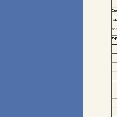
Со
ка
рай
ту