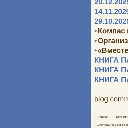
20.12.202
14.11.202
29.10.202
•
Компас
•
Организ
•
«Вместе
КНИГА 
КНИГА 
КНИГА 
blog com
Главная
Историч
Дислокация мест рас