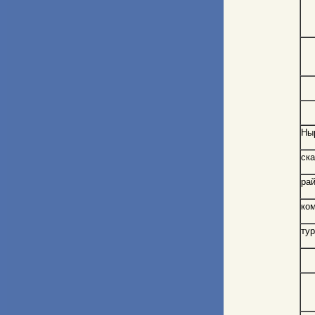
Ны
ск
рай
ко
ту