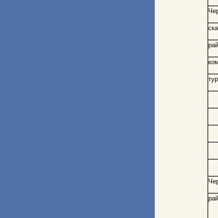
Че
ск
рай
ко
ту
Че
рай