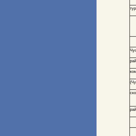
ту
Чу
рай
ко
(Ч
ск
рай