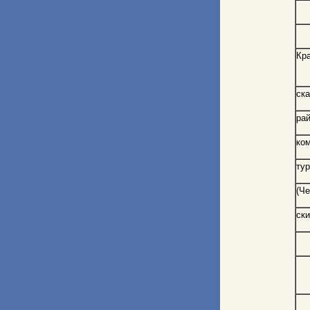
Кр
ск
рай
ко
ту
(Ч
ски