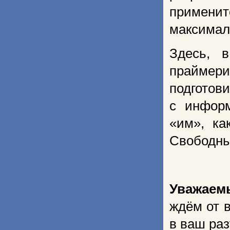
примен
максимал
Здесь, 
праймери
подготов
с инфор
«им», ка
Свободные
Уважаем
ждём от 
в ваш ра