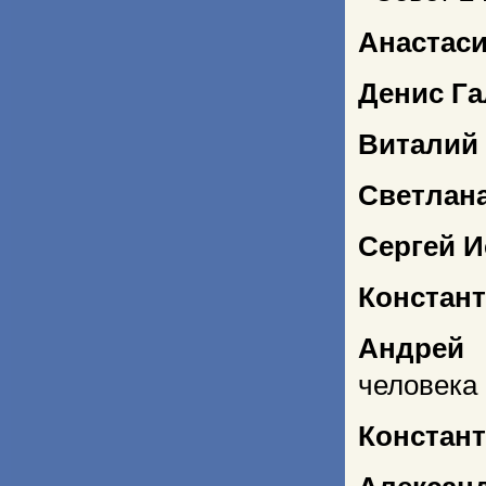
Анастаси
Денис Г
Виталий
Светлан
Сергей И
Констан
Андрей 
человека
Констант