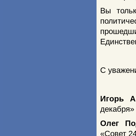
Вы тольк
политич
прошедши
Единстве
С уважен
Игорь А
декабря»
Олег По
«Совет 2