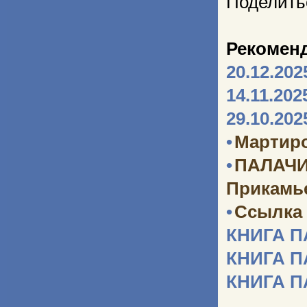
Поделить
Рекомен
20.12.202
14.11.202
29.10.202
•
Мартир
•
ПАЛАЧИ
Прикамь
•
Ссылка 
КНИГА 
КНИГА 
КНИГА 