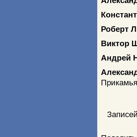
Алексан
Констант
Роберт 
Виктор 
Андрей 
Алексан
Прикамь
Записей