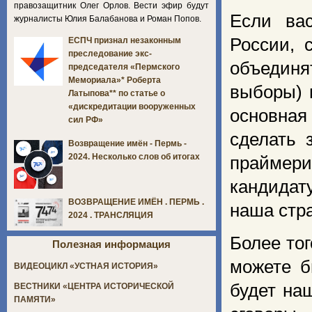
правозащитник Олег Орлов. Вести эфир будут
Если ва
журналисты Юлия Балабанова и Роман Попов.
России, 
ЕСПЧ признал незаконным
преследование экс-
объединя
председателя «Пермского
Мемориала»* Роберта
выборы) 
Латыпова** по статье о
«дискредитации вооруженных
основная
сил РФ»
сделать 
Возвращение имён - Пермь -
2024. Несколько слов об итогах
праймери
кандидат
ВОЗВРАЩЕНИЕ ИМЁН . ПЕРМЬ .
наша стра
2024 . ТРАНСЛЯЦИЯ
Более то
Полезная информация
можете б
ВИДЕОЦИКЛ «УСТНАЯ ИСТОРИЯ»
будет на
ВЕСТНИКИ «ЦЕНТРА ИСТОРИЧЕСКОЙ
ПАМЯТИ»