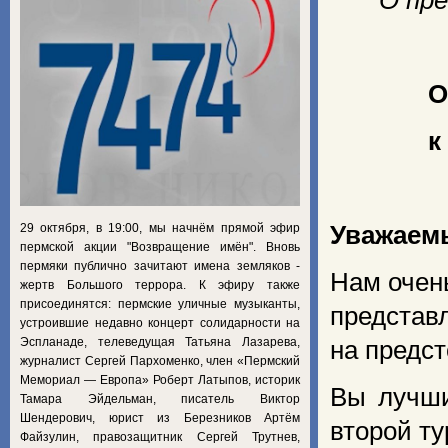
О пре
О
к
29 октября, в 19:00, мы начнём прямой эфир
Уважаем
пермской акции "Возвращение имён". Вновь
пермяки публично зачитают имена земляков -
Нам очень
жертв Большого террора. К эфиру также
присоединятся: пермские уличные музыканты,
представ
устроившие недавно концерт солидарности на
Эспланаде, телеведущая Татьяна Лазарева,
на предс
журналист Сергей Пархоменко, член «Пермский
Мемориал — Европа» Роберт Латыпов, историк
Вы лучши
Тамара Эйдельман, писатель Виктор
Шендерович, юрист из Березников Артём
второй ту
Файзулин, правозащитник Сергей Трутнев,