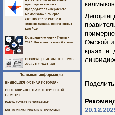
калмыков
преследование экс-
председателя «Пермского
Депорт
Мемориала»* Роберта
Латыпова** по статье о
правител
«дискредитации вооруженных
сил РФ»
примерно
Возвращение имён - Пермь -
Омской и
2024. Несколько слов об итогах
краях и 
ликвидир
ВОЗВРАЩЕНИЕ ИМЁН . ПЕРМЬ .
2024 . ТРАНСЛЯЦИЯ
Полезная информация
Поделить
ВИДЕОЦИКЛ «УСТНАЯ ИСТОРИЯ»
ВЕСТНИКИ «ЦЕНТРА ИСТОРИЧЕСКОЙ
ПАМЯТИ»
Рекомен
КАРТА ГУЛАГА В ПРИКАМЬЕ
20.12.202
КАРТА МЕМОРИАЛОВ В ПРИКАМЬЕ