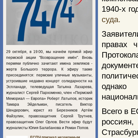
1940-х го
суда.
Заявител
правах 
29 октября, в 19:00, мы начнём прямой эфир
Протокол
пермской акции "Возвращение имён". Вновь
докуме
пермяки публично зачитают имена земляков -
жертв Большого террора. К эфиру также
политиче
присоединятся: пермские уличные музыканты,
устроившие недавно концерт солидарности на
однако 
Эспланаде, телеведущая Татьяна Лазарева,
журналист Сергей Пархоменко, член «Пермский
национал
Мемориал — Европа» Роберт Латыпов, историк
Тамара Эйдельман, писатель Виктор
Всего в 
Шендерович, юрист из Березников Артём
Файзулин, правозащитник Сергей Трутнев,
россиян
правозащитник Олег Орлов. Вести эфир будут
журналисты Юлия Балабанова и Роман Попов.
Страсбу
ЕСПЧ признал незаконным