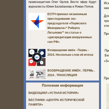
правозащитник Олег Орлов. Вести эфир будут
Исх
журналисты Юлия Балабанова и Роман Попов.
наз
ЕСПЧ признал незаконным
Для
преследование экс-
тро
председателя «Пермского
эти
Мемориала»* Роберта
Латыпова** по статье о
Про
«дискредитации вооруженных
сил РФ»
Возвращение имён - Пермь -
Пр
2024. Несколько слов об итогах
Бе
«3»
ВОЗВРАЩЕНИЕ ИМЁН . ПЕРМЬ .
2024 . ТРАНСЛЯЦИЯ
Пр
Полезная информация
ВИДЕОЦИКЛ «УСТНАЯ ИСТОРИЯ»
ВЕСТНИКИ «ЦЕНТРА ИСТОРИЧЕСКОЙ
ПАМЯТИ»