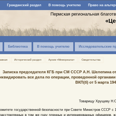
Гражданский раздел
В помощь учителю
Право на альтер
Пермская региональная благот
«Це
Библиотека
В помощь учителю
Исследовательские п
лавная
Исторический раздел
Архив «Мемориала»
Свидетельства
Записка председателя КГБ при СМ СССР А.Н. Шелепина от
иквидировать все дела по операции, проведенной органами
ВКП(б) от 5 марта 1940
Товарищу Хрущеву Н.С
омитете государственной безопасности при Совете Министров СССР с 1
расстрелянных в том же году пленных и интернированных офицеров, жа