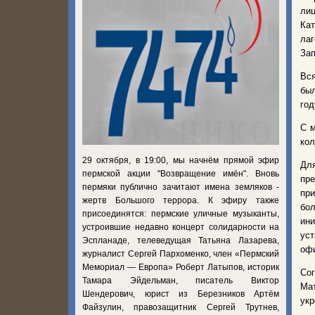
лиц
Кат
лаг
Зап
Вся
был
год
С м
кол
29 октября, в 19:00, мы начнём прямой эфир
Для
пермской акции "Возвращение имён". Вновь
пре
пермяки публично зачитают имена земляков -
пр
жертв Большого террора. К эфиру также
бол
присоединятся: пермские уличные музыканты,
ин
устроившие недавно концерт солидарности на
ус
Эспланаде, телеведущая Татьяна Лазарева,
оф
журналист Сергей Пархоменко, член «Пермский
Мемориал — Европа» Роберт Латыпов, историк
Со
Тамара Эйдельман, писатель Виктор
Ма
Шендерович, юрист из Березников Артём
ук
Файзулин, правозащитник Сергей Трутнев,