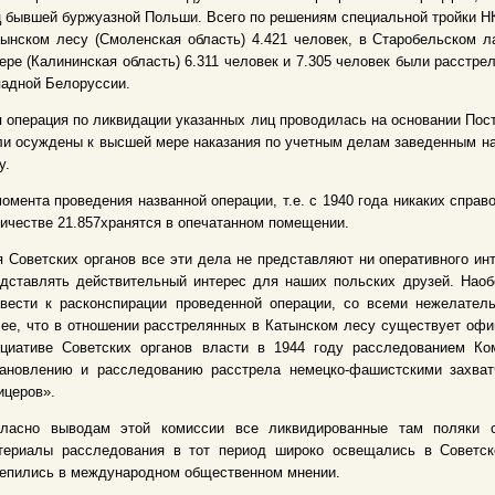
 бывшей буржуазной Польши. Всего по решениям специальной тройки НК
ынском лесу (Смоленская область) 4.421 человек, в Старобельском л
ере (Калининская область) 6.311 человек и 7.305 человек были расстр
адной Белоруссии.
 операция по ликвидации указанных лиц проводилась на основании Пост
и осуждены к высшей мере наказания по учетным делам заведенным на 
у.
омента проведения названной операции, т.е. с 1940 года никаких спра
ичестве 21.857хранятся в опечатанном помещении.
 Советских органов все эти дела не представляют ни оперативного инт
дставлять действительный интерес для наших польских друзей. Наоб
ивести к расконспирации проведенной операции, со всеми нежелател
ее, что в отношении расстрелянных в Катынском лесу существует офи
ициативе Советских органов власти в 1944 году расследованием Ко
тановлению и расследованию расстрела немецко-фашистскими захват
ицеров».
гласно выводам этой комиссии все ликвидированные там поляки с
териалы расследования в тот период широко освещались в Советск
репились в международном общественном мнении.