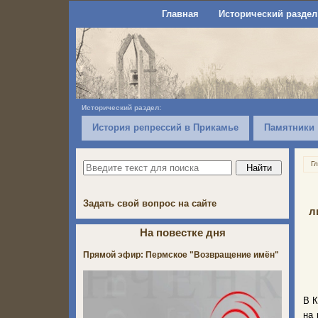
Главная
Исторический раздел
Исторический раздел:
История репрессий в Прикамье
Памятники
Г
Задать свой вопрос на сайте
л
На повестке дня
Прямой эфир: Пермское "Возвращение имён"
В К
на 