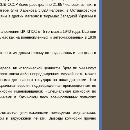
ВД СССР было расстреляно 21.857 человек из них: в
агере близ Харькова 3.820 человек, в Осташковском
еляны в других лагерях и тюрьмах Западной Украины и
ановления ЦК КПСС от 5-го марта 1940 года. Все они
них как на военнопленных и интернированных в 1939
вок по этим делам никому не выдавалось и все дела в
ереса, ни исторической ценности. Вряд ли они могут
орот какая-либо непредвиденная случайность может
ьными для нашего государства последствиями. Тем
циальная версия, подтвержденная произведенным по
миссии именовавшейся: «Специальная комиссия по
чиками в Катынском лесу военнопленных польских
читаются уничтоженными немецкими оккупантами.
ой и зарубежной печати. Выводы комиссии прочно