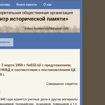
нативу
Книга памяти
О нас
ворительная общественная организация
нтр исторической памяти»
e-mail:
histmemory59@gmail.com
роекты
 3 марта 1959 г. №632-Ш с предложением
 НКВД в соответствии с постановлением ЦК
 г.
Совершенно секретно
.
940 года хранятся учетные дела и другие материалы
ндармов, полицейских, осадников, помещиков и т.п.