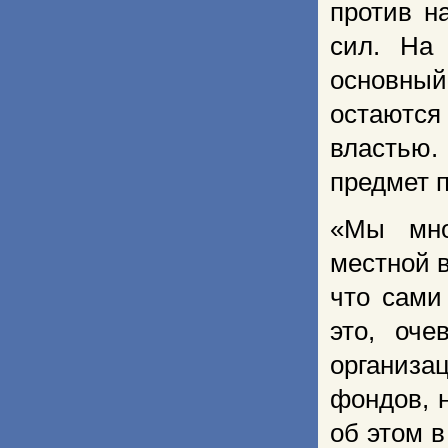
против н
сил. На
основный
остаются
властью.
предмет 
«Мы мно
местной в
что сами
это, оч
организа
фондов, 
об этом 