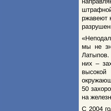
направля
штрафной
ржавеют к
разрушен
«Неподал
мы не зн
Латыпов.
них – за
высокой
окружающ
50 захор
на железн
С 2004 г