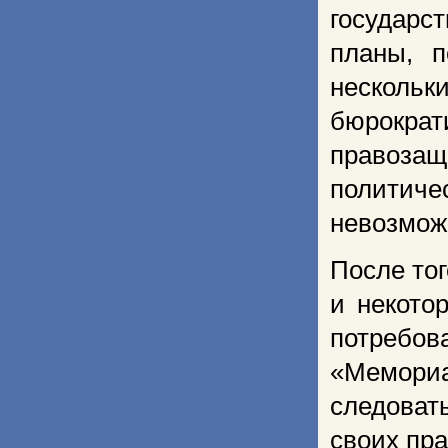
государс
планы, п
нескольк
бюрокра
правозащ
политиче
невозмож
После то
и некото
потребов
«Мемориа
следоват
своих пра