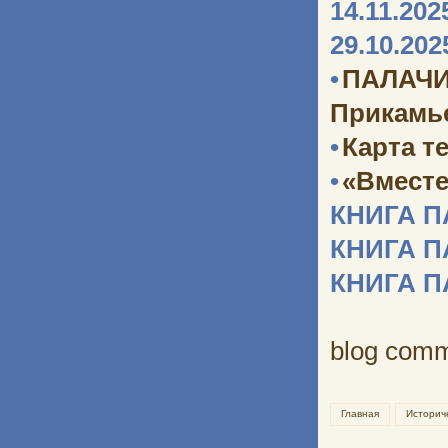
14.11.202
29.10.202
•
ПАЛАЧИ
Прикамь
•
Карта т
•
«Вместе
КНИГА 
КНИГА 
КНИГА 
blog com
Главная
Историч