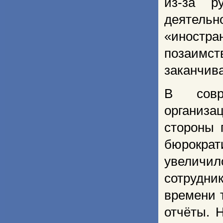
из-за р
деятель
«иностра
позаимст
заканчив
В совр
организа
стороны 
бюрокра
увеличи
сотрудн
времени 
отчёты. 