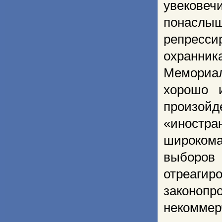
увековеч
понаслы
репресси
охранник
Мемориал
хорошо 
произой
«иностр
широком
выборов
отреаг
законоп
некоммер