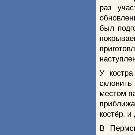
раз учас
обновлен
был подг
покрыв
приготов
наступле
У костра
склонить
местом п
приближа
костёр, и
В Пермс