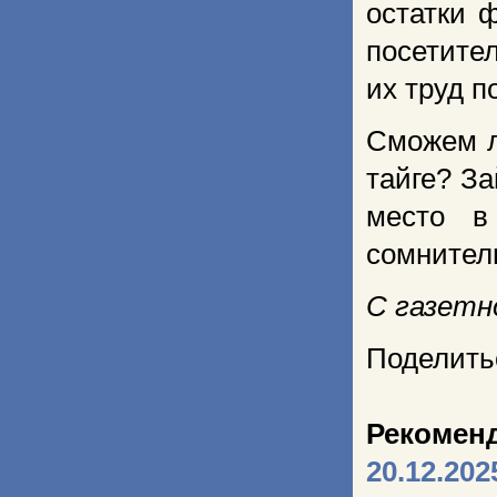
остатки 
посетител
их труд 
Сможем л
тайге? З
место в
сомнитель
С газетн
Поделить
Рекомен
20.12.202