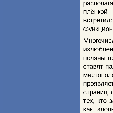
располаг
плёнкой
встрети
функцион
Многочис
излюблен
поляны п
ставят па
местопол
проявляе
страниц 
тех, кто
как злоп