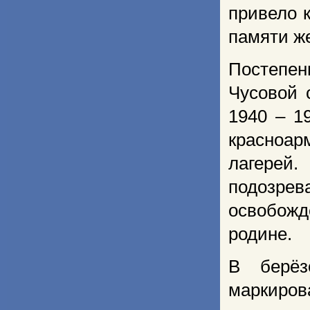
привело 
памяти же
Постепен
Чусовой 
1940 – 1
красноар
лагерей
подозре
освобож
родине.
В берёз
маркиро