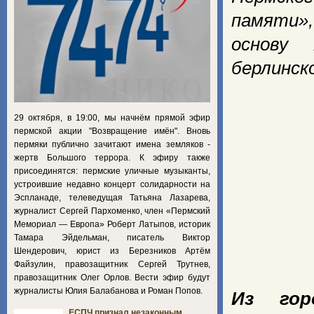
памяти»,
основу 
берлинск
29 октября, в 19:00, мы начнём прямой эфир
пермской акции "Возвращение имён". Вновь
пермяки публично зачитают имена земляков -
жертв Большого террора. К эфиру также
присоединятся: пермские уличные музыканты,
устроившие недавно концерт солидарности на
Эспланаде, телеведущая Татьяна Лазарева,
журналист Сергей Пархоменко, член «Пермский
Мемориал — Европа» Роберт Латыпов, историк
Тамара Эйдельман, писатель Виктор
Шендерович, юрист из Березников Артём
Файзулин, правозащитник Сергей Трутнев,
правозащитник Олег Орлов. Вести эфир будут
журналисты Юлия Балабанова и Роман Попов.
Из гор
ЕСПЧ признал незаконным