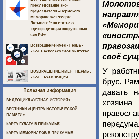
Молото
преследование экс-
председателя «Пермского
направл
Мемориала»* Роберта
«Мемори
Латыпова** по статье о
«дискредитации вооруженных
«иностр
сил РФ»
правоза
Возвращение имён - Пермь -
2024. Несколько слов об итогах
своё су
У работн
ВОЗВРАЩЕНИЕ ИМЁН . ПЕРМЬ .
2024 . ТРАНСЛЯЦИЯ
брус. Рам
Полезная информация
давать 
ВИДЕОЦИКЛ «УСТНАЯ ИСТОРИЯ»
хозяина.
ВЕСТНИКИ «ЦЕНТРА ИСТОРИЧЕСКОЙ
правосл
ПАМЯТИ»
передум
КАРТА ГУЛАГА В ПРИКАМЬЕ
реконстр
КАРТА МЕМОРИАЛОВ В ПРИКАМЬЕ