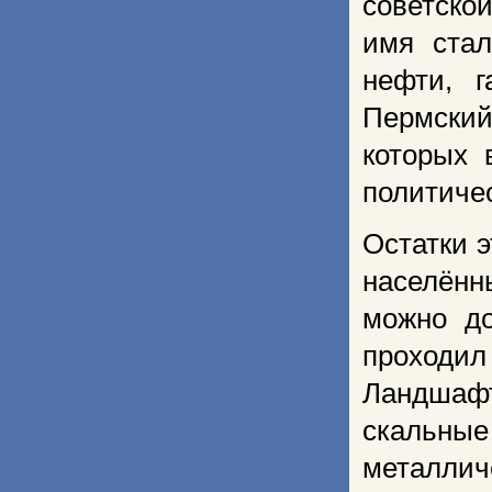
советской
имя стал
нефти, 
Пермский
которых 
политиче
Остатки э
населённ
можно до
проходил
Ландшафт
скальные
металли