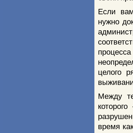
Если вам
нужно до
админис
соответс
процесса
неопреде
целого р
выживани
Между те
которого
разрушен
время ка