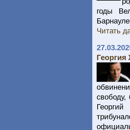
ро
годы Ве
Барнауле 
Читать да
27.03.202
Георгия
обвинени
свободу,
Георгий
трибунал
официал