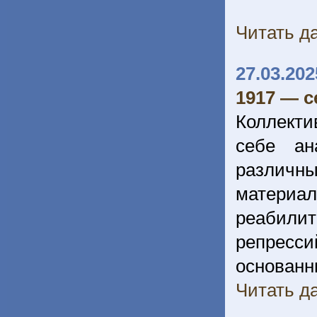
Читать да
27.03.202
1917 — се
Коллекти
себе ан
различн
матери
реабили
репрес
основа
Читать да