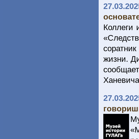
27.03.202
основат
Коллеги 
«Следст
соратник
жизни. Д
сообщает
Ханевича
27.03.202
говориш
М
«