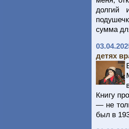
меня, отк
долгий 
подушечк
сумма дл
03.04.202
детях вр
Книгу пр
— не толь
был в 19