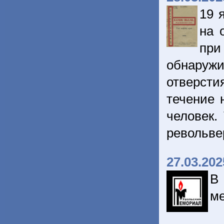
19 
на 
при
обнару
отверст
течение 
человек.
револьве
27.03.202
В
ме