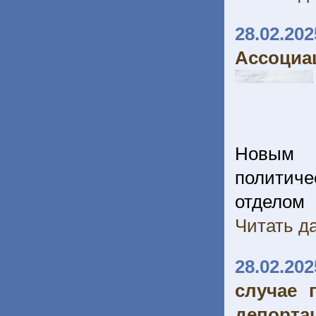
28.02.202
Ассоциа
Новым п
политич
отделом
Читать да
28.02.202
случае 
депорта