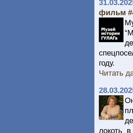
31.03.202
фильм #
М
“
д
спецпосе
году.
Читать да
28.03.202
О
п
д
локоть в