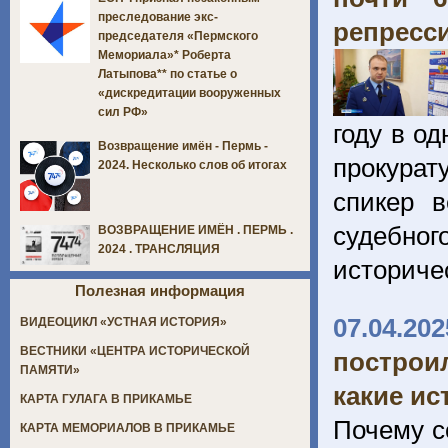
преследование экс-
репресс
председателя «Пермского
Мемориала»* Роберта
Латыпова** по статье о
«дискредитации вооруженных
сил РФ»
году в о
Возвращение имён - Пермь -
прокура
2024. Несколько слов об итогах
спикер в
судебног
ВОЗВРАЩЕНИЕ ИМЁН . ПЕРМЬ .
2024 . ТРАНСЛЯЦИЯ
историче
Полезная информация
07.04.202
ВИДЕОЦИКЛ «УСТНАЯ ИСТОРИЯ»
ВЕСТНИКИ «ЦЕНТРА ИСТОРИЧЕСКОЙ
построи
ПАМЯТИ»
какие ис
КАРТА ГУЛАГА В ПРИКАМЬЕ
Почему с
КАРТА МЕМОРИАЛОВ В ПРИКАМЬЕ