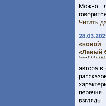
Можно л
говоритс
Читать да
28.03.202
«новой 
«Левый б
автора в
рассказо
характер
перечня
взгляды