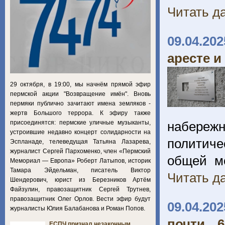
Читать да
09.04.202
аресте и
29 октября, в 19:00, мы начнём прямой эфир
пермской акции "Возвращение имён". Вновь
пермяки публично зачитают имена земляков -
жертв Большого террора. К эфиру также
присоединятся: пермские уличные музыканты,
набереж
устроившие недавно концерт солидарности на
политичес
Эспланаде, телеведущая Татьяна Лазарева,
журналист Сергей Пархоменко, член «Пермский
общей мо
Мемориал — Европа» Роберт Латыпов, историк
Тамара Эйдельман, писатель Виктор
Читать да
Шендерович, юрист из Березников Артём
Файзулин, правозащитник Сергей Трутнев,
правозащитник Олег Орлов. Вести эфир будут
09.04.202
журналисты Юлия Балабанова и Роман Попов.
почти 
ЕСПЧ признал незаконным