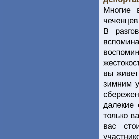
Многие 
чеченцев 
В разго
вспомин
воспомин
жестокос
вы живет
зимним у
сбережен
далекие 
только ва
вас сто
участни