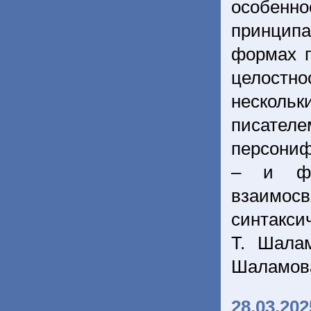
особенн
принцип
формах п
целостн
нескольк
писателе
персониф
– и фор
взаимо
синтакси
Т. Шалам
Шаламова
28.03.202