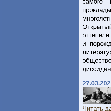
самого 
проклад
многолет
Открыты
оттепели
и порож
литерат
общест
диссиден
27.03.202
Читать да