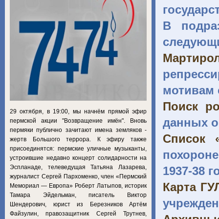
государс
В подра
следующи
Мартиро
репресс
мотивам 
Поиск ро
29 октября, в 19:00, мы начнём прямой эфир
данных о
пермской акции "Возвращение имён". Вновь
пермяки публично зачитают имена земляков -
Список «
жертв Большого террора. К эфиру также
присоединятся: пермские уличные музыканты,
похороне
устроившие недавно концерт солидарности на
Эспланаде, телеведущая Татьяна Лазарева,
1937-38 г
журналист Сергей Пархоменко, член «Пермский
Карта ГУ
Мемориал — Европа» Роберт Латыпов, историк
Тамара Эйдельман, писатель Виктор
учрежден
Шендерович, юрист из Березников Артём
Файзулин, правозащитник Сергей Трутнев,