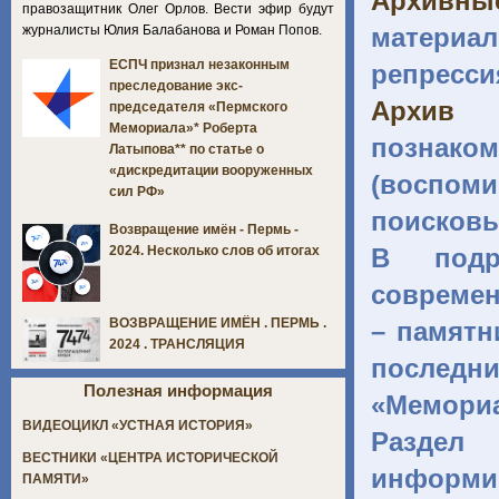
Архивн
правозащитник Олег Орлов. Вести эфир будут
журналисты Юлия Балабанова и Роман Попов.
материал
ЕСПЧ признал незаконным
репресси
преследование экс-
Архив 
председателя «Пермского
Мемориала»* Роберта
познако
Латыпова** по статье о
«дискредитации вооруженных
(воспоми
сил РФ»
поисковы
Возвращение имён - Пермь -
В под
2024. Несколько слов об итогах
современ
ВОЗВРАЩЕНИЕ ИМЁН . ПЕРМЬ .
– памятн
2024 . ТРАНСЛЯЦИЯ
последн
Полезная информация
«Мемориа
ВИДЕОЦИКЛ «УСТНАЯ ИСТОРИЯ»
Разде
ВЕСТНИКИ «ЦЕНТРА ИСТОРИЧЕСКОЙ
информи
ПАМЯТИ»