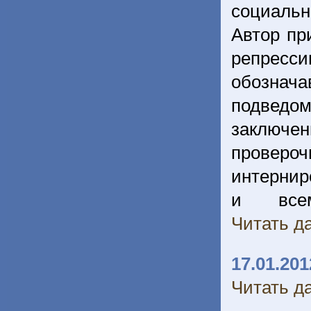
социальн
Автор пр
репрес
обозна
подведо
заключе
проверо
интернир
и всем
Читать да
17.01.201
Читать да