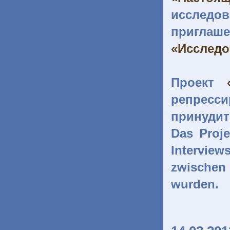
исслед
приглаш
«Исследо
Проект
репресс
принудит
Das Proj
Interview
zwischen
wurden.