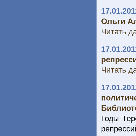
17.01.201
Ольги А
Читать да
17.01.201
репресси
Читать да
17.01.201
полити
Библиоте
Годы Теро
репресс