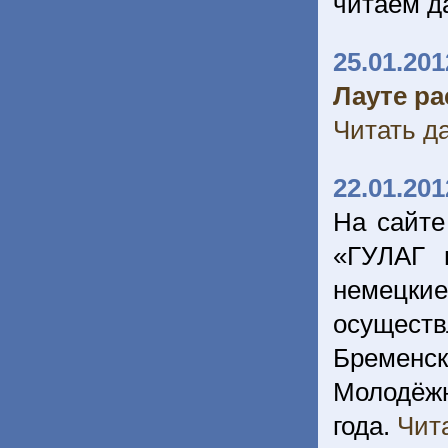
читаем д
25.01.201
Лауте ра
Читать да
22.01.201
На сайте
«ГУЛАГ 
немецкие
осуществ
Бременс
Молодёжн
года.
Чита