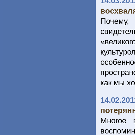
14.03.201
восхваля
Почему,
свидете
«велико
культуро
особенн
пространс
как мы х
14.02.201
потерян
Многое 
воспоми