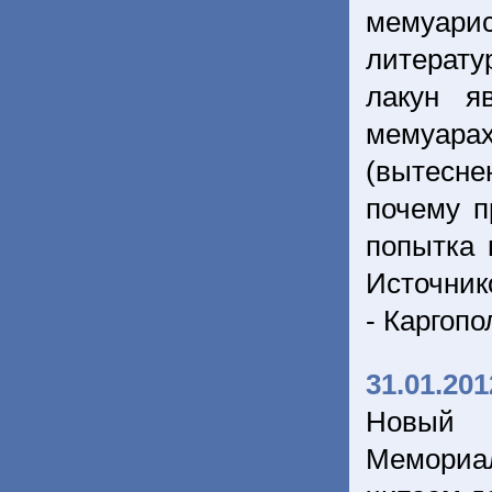
мемуарис
литерату
лакун я
мемуара
(вытесне
почему п
попытка 
Источник
- Каргопо
31.01.201
Новый 
Мемориа