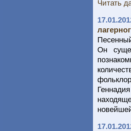
Читать да
17.01.201
лагерно
Песенный
Он суще
познаком
количес
фолькло
Геннадия
находяще
новейшей
17.01.201