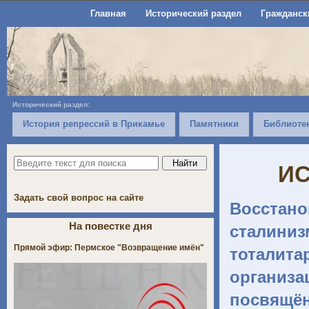
Главная
Исторический раздел
Гражданск
Исторический раздел:
История репрессий в Прикамье
Памятники
Библиоте
ИС
Задать свой вопрос на сайте
Восстан
На повестке дня
сталини
Прямой эфир: Пермское "Возвращение имён"
тоталита
организа
посвящё