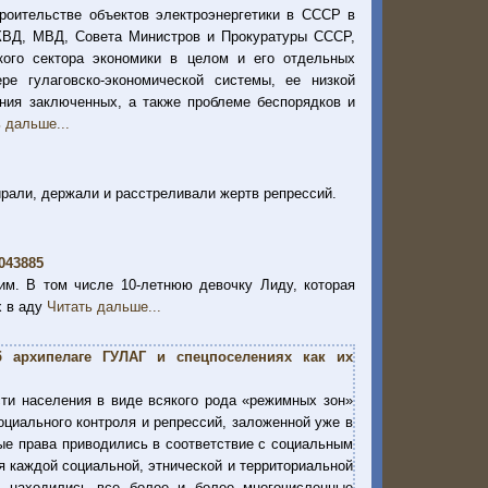
роительстве объектов электроэнергетики в СССР в
НКВД, МВД, Совета Министров и Прокуратуры СССР,
кого сектора экономики в целом и его отдельных
ре гулаговско-экономической системы, ее низкой
ия заключенных, а также проблеме беспорядков и
 дальше...
ирали, держали и расстреливали жертв репрессий.
043885
им. В том числе 10-летнюю девочку Лиду, которая
х в аду
Читать дальше...
б архипелаге ГУЛАГ и спецпоселениях как их
ти населения в виде всякого рода «режимных зон»
оциального контроля и репрессий, заложенной уже в
ые права приводились в соответствие с социальным
я каждой социальной, этнической и территориальной
и находились все более и более многочисленные