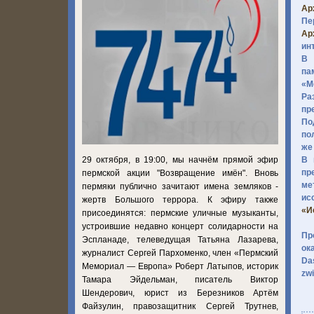
Ар
Пе
Ар
ин
В 
па
«М
Ра
пр
По
по
же
29 октября, в 19:00, мы начнём прямой эфир
В 
пр
пермской акции "Возвращение имён". Вновь
ме
пермяки публично зачитают имена земляков -
ис
жертв Большого террора. К эфиру также
«И
присоединятся: пермские уличные музыканты,
устроившие недавно концерт солидарности на
Пр
Эспланаде, телеведущая Татьяна Лазарева,
ок
журналист Сергей Пархоменко, член «Пермский
Da
Мемориал — Европа» Роберт Латыпов, историк
zw
Тамара Эйдельман, писатель Виктор
Шендерович, юрист из Березников Артём
Файзулин, правозащитник Сергей Трутнев,