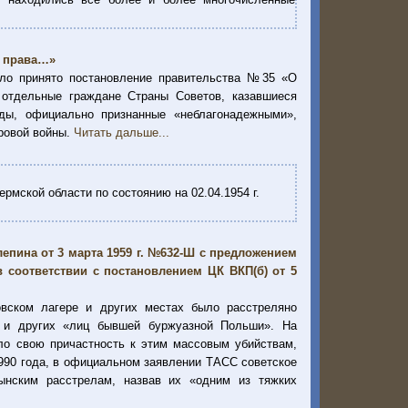
т права…»
ыло принято постановление правительства №35 «О
 отдельные граждане Страны Советов, казавшиеся
ды, официально признанные «неблагонадежными»,
ровой войны.
Читать дальше...
рмской области по состоянию на 02.04.1954 г.
епина от 3 марта 1959 г. №632-Ш с предложением
 соответствии с постановлением ЦК ВКП(б) от 5
вском лагере и других местах было расстреляно
в и других «лиц бывшей буржуазной Польши». На
ло свою причастность к этим массовым убийствам,
1990 года, в официальном заявлении ТАСС советское
ынским расстрелам, назвав их «одним из тяжких