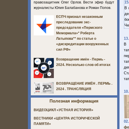
15
правозащитник Олег Орлов. Вести эфир будут
журналисты Юлия Балабанова и Роман Попов.
В 
де
ЕСПЧ признал незаконным
бо
преследование экс-
Че
председателя «Пермского
Мемориала»* Роберта
13
Латыпова** по статье о
В 
«дискредитации вооруженных
сил РФ»
та
пе
Возвращение имён - Пермь -
та
2024. Несколько слов об итогах
де
Ст
та
ВОЗВРАЩЕНИЕ ИМЁН . ПЕРМЬ .
2024 . ТРАНСЛЯЦИЯ
10
Полезная информация
ВИДЕОЦИКЛ «УСТНАЯ ИСТОРИЯ»
ВЕСТНИКИ «ЦЕНТРА ИСТОРИЧЕСКОЙ
02
ПАМЯТИ»
фо