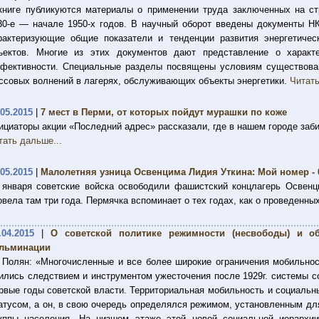
книге публикуются материалы о применении труда заключенных на ст
30-е — начале 1950-х годов. В научный оборот введены документы 
рактеризующие общие показатели и тенденции развития энергетичес
ъектов. Многие из этих документов дают представление о характе
фективности. Специальные разделы посвящены условиям существован
ссовых волнений в лагерях, обслуживающих объекты энергетики.
Читать
.05.2015
|
7 мест в Перми, от которых пойдут мурашки по коже
ициаторы акции «Последний адрес» рассказали, где в нашем городе заб
тать дальше...
.05.2015
|
Малолетняя узница Освенцима Лидия Уткина: Мой номер - 
 января советские войска освободили фашистский концлагерь Освенц
овела там три года. Пермячка вспоминает о тех годах, как о проведенны
.04.2015
|
О советской политике режимности (несвободы) и о
льминации
 Полян: «Многочисленные и все более широкие ограничения мобильнос
ились следствием и инструментом ужесточения после 1929г. системы с
рвые годы советской власти. Территориальная мобильность и социальн
атусом, а он, в свою очередь определялся режимом, установленным дл
уппы населения. На низшем этаже этой новой социальной иерархи