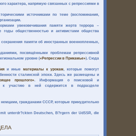
го характера, напрямую связанных с репрессиями в
торическими источниками по теме (воспоминания,
рганизации.
рмами увековечивания памяти жертв террора –
е годы общественностью и активистами общества
сохранения памяти об иностранных военнопленных,
даниями, посвящёнными проблемам репрессивной
 региональном уровне (
«Репрессии в Прикамье»
). Сюда
бия
и иные
материалы к урокам
, которые помогут
бенности сталинской эпохи. Здесь же размещены и
оящее прошлого»
. Информация о поисковой и
ие к участию в ней содержится в подразделе
немцами, гражданами СССР, которые принудительно
 mit unterdr?ckten Deutschen, B?rgern der UdSSR, die
ДЕЛА