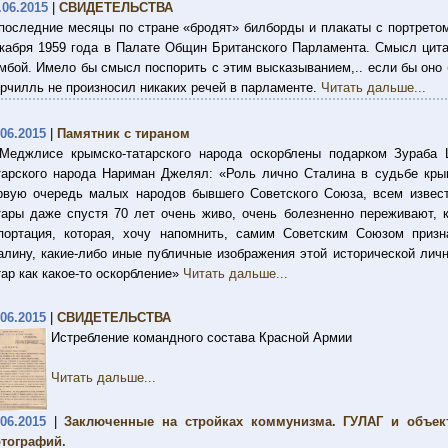
.06.2015
|
СВИДЕТЕЛЬСТВА
последние месяцы по стране «бродят» билборды и плакаты с портретом
кабря 1959 года в Палате Общин Британского Парламента. Смысл цитат
мбой. Имело бы смысл поспорить с этим высказыванием,.. если бы оно 
рчилль не произносил никаких речей в парламенте.
Читать дальше...
.06.2015
|
Памятник с тираном
Меджлисе крымско-татарского народа оскорблены подарком Зураба 
тарского народа Нариман Джелял: «Роль лично Сталина в судьбе крым
рвую очередь малых народов бывшего Советского Союза, всем известн
тары даже спустя 70 лет очень живо, очень болезненно переживают, к
портация, которая, хочу напомнить, самим Советским Союзом призн
алину, какие-либо иные публичные изображения этой исторической лич
тар как какое-то оскорбление»
Читать дальше...
.06.2015
|
СВИДЕТЕЛЬСТВА
Истребление командного состава Красной Армии
Читать дальше...
.06.2015
|
Заключенные на стройках коммунизма. ГУЛАГ и объек
тографий.