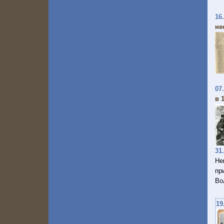
16
не
07
в 
31
Не
пр
Во
19