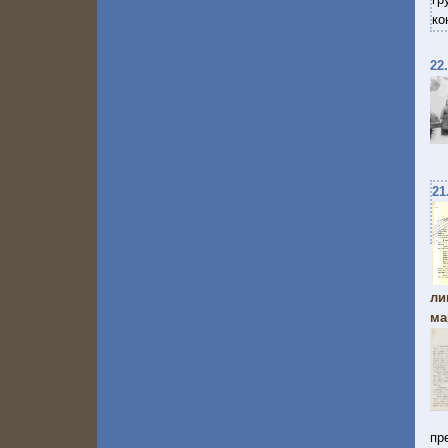
ко
22
21
ли
ма
пр