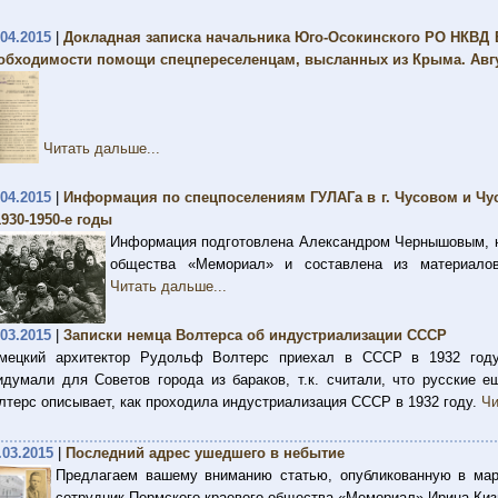
.04.2015
|
Докладная записка начальника Юго-Осокинского РО НКВД В
обходимости помощи спецпереселенцам, высланных из Крыма. Авгус
Читать дальше...
.04.2015
|
Информация по спецпоселениям ГУЛАГа в г. Чусовом и Чу
1930-1950-е годы
Информация подготовлена Александром Чернышовым, н
общества «Мемориал» и составлена из материал
Читать дальше...
.03.2015
|
Записки немца Волтерса об индустриализации СССР
мецкий архитектор Рудольф Волтерс приехал в СССР в 1932 году 
идумали для Советов города из бараков, т.к. считали, что русские е
лтерс описывает, как проходила индустриализация СССР в 1932 году.
Чи
.03.2015
|
Последний адрес ушедшего в небытие
Предлагаем вашему вниманию статью, опубликованную в мар
сотрудник Пермского краевого общества «Мемориал» Ирина Ки