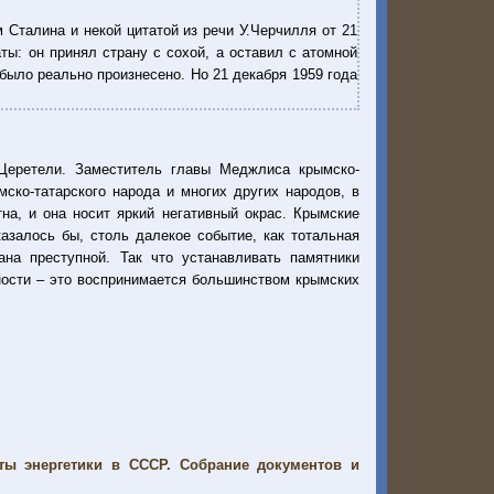
 Сталина и некой цитатой из речи У.Черчилля от 21
ы: он принял страну с сохой, а оставил с атомной
было реально произнесено. Но 21 декабря 1959 года
Церетели. Заместитель главы Меджлиса крымско-
ско-татарского народа и многих других народов, в
а, и она носит яркий негативный окрас. Крымские
азалось бы, столь далекое событие, как тотальная
ана преступной. Так что устанавливать памятники
ности – это воспринимается большинством крымских
ты энергетики в СССР. Собрание документов и