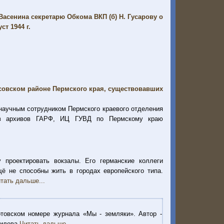
асенина секретарю Обкома ВКП (б) Н. Гусарову о
т 1944 г.
совском районе Пермского края, существовавших
аучным сотрудником Пермского краевого отделения
ов архивов ГАРФ, ИЦ ГУВД по Пермскому краю
проектировать вокзалы. Его германские коллеги
щё не способны жить в городах европейского типа.
тать дальше...
товском номере журнала «Мы - земляки». Автор -
зилова
Читать дальше...