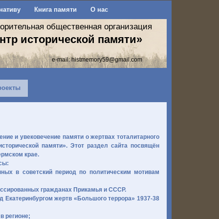
нативу
Книга памяти
О нас
ворительная общественная организация
нтр исторической памяти»
e-mail:
histmemory59@gmail.com
роекты
ние и увековечение памяти о жертвах тоталитарного
сторической памяти». Этот раздел сайта посвящён
ермском крае.
сы:
нных в советский период по политическим мотивам
ессированных гражданах Прикамья и СССР.
д Екатеринбургом жертв «Большого террора» 1937-38
в регионе;