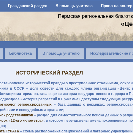
Гражданский раздел
В помощь учителю
Право на альтер
Пермская региональная благот
«Це
Библиотека
В помощь учителю
Исследовательские п
ИСТОРИЧЕСКИЙ РАЗДЕЛ
сстановление исторической правды о преступлениях сталинизма, сохране
жима в СССР – долг совести для каждого члена организации «Центр и
бликации материалов, касающихся истории государственного террора в П
подразделе «История репрессий в Прикамье» доступны следующие ресур
ртиролог репрессированных
– база данных о пермяках, репрессирова
дебными и внесудебными органами;
иск родственников
– раздел для самостоятельного поиска данных о репр
исок «12-ого километра»
, в котором перечислены имена похороненных по
дов;
рта ГУЛАГа
– схема расположения спецпоселений и лагерных учреждений 