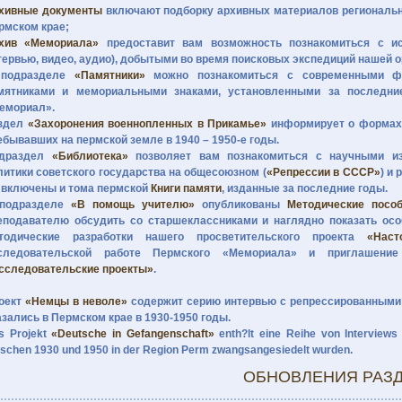
хивные документы
включают подборку архивных материалов регионально
рмском крае;
хив «Мемориала»
предоставит вам возможность познакомиться с ис
тервью, видео, аудио), добытыми во время поисковых экспедиций нашей о
подразделе
«Памятники»
можно познакомиться с современными фо
мятниками и мемориальными знаками, установленными за последни
емориал».
здел
«Захоронения военнопленных в Прикамье»
информирует о формах 
ебывавших на пермской земле в 1940 – 1950-е годы.
драздел
«Библиотека»
позволяет вам познакомиться с научными из
литики советского государства на общесоюзном (
«Репрессии в СССР»
) и
 включены и тома пермской
Книги памяти
, изданные за последние годы.
подразделе
«В помощь учителю»
опубликованы
Методические посо
еподавателю обсудить со старшеклассниками и наглядно показать осо
тодические разработки нашего просветительского проекта
«Наст
следовательской работе Пермского «Мемориала» и приглашен
сследовательские проекты»
.
оект
«Немцы в неволе»
содержит серию интервью с репрессированными 
азались в Пермском крае в 1930-1950 годы.
s Projekt
«Deutsche in Gefangenschaft»
enth?lt eine Reihe von Interviews
ischen 1930 und 1950 in der Region Perm zwangsangesiedelt wurden.
ОБНОВЛЕНИЯ РАЗ