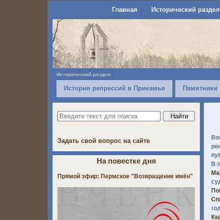
Главная
Исторический раздел
Исторический раздел:
История репрессий в Прикамье
Памятники
Во
Задать свой вопрос на сайте
ре
пу
На повестке дня
В 
Ма
Прямой эфир: Пермское "Возвращение имён"
су
По
Сп
го
Ка