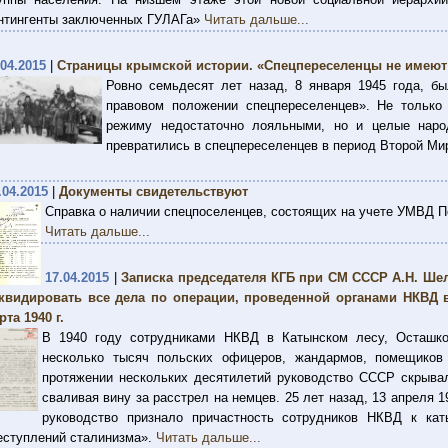
нтингенты заключенных ГУЛАГа»
Читать дальше...
.04.2015
|
Страницы крымской истории. «Спецпереселенцы не имею
Ровно семьдесят лет назад, 8 января 1945 года, б
правовом положении спецпереселенцев». Не только
режиму недостаточно лояльными, но и целые наро
превратились в спецпереселенцев в период Второй Ми
.04.2015
|
Документы свидетельствуют
Справка о наличии спецпоселенцев, состоящих на учете УМВД Пе
Читать дальше...
17.04.2015
|
Записка председателя КГБ при СМ СССР А.Н. Шел
квидировать все дела по операции, проведенной органами НКВД в
рта 1940 г.
В 1940 году сотрудниками НКВД в Катынском лесу, Осташко
несколько тысяч польских офицеров, жандармов, помещико
протяжении нескольких десятилетий руководство СССР скрыва
сваливая вину за расстрел на немцев. 25 лет назад, 13 апреля 
руководство признало причастность сотрудников НКВД к кат
еступлений сталинизма».
Читать дальше...