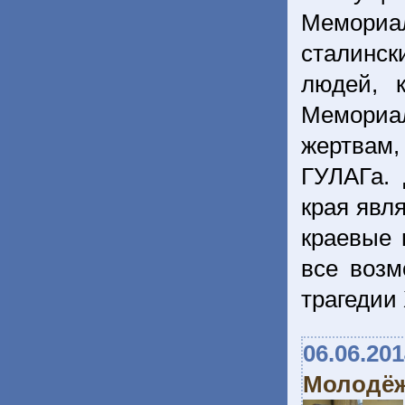
Мемориал
сталинск
людей, 
Мемориа
жертвам
ГУЛАГа. 
края явл
краевые 
все возм
трагедии
06.06.20
Молодёж