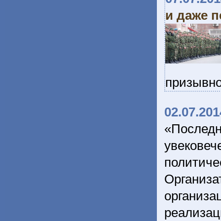
и даже 
призывно
02.07.201
«Послед
увекове
политич
Организ
организа
реализац