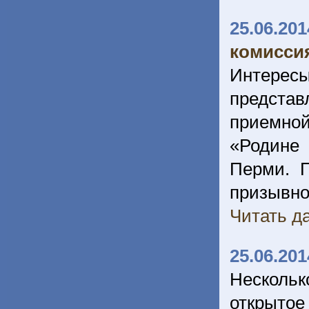
25.06.201
комисси
Интересы
предста
приемной
«Родине
Перми. П
призывно
Читать да
25.06.201
Несколь
открыто