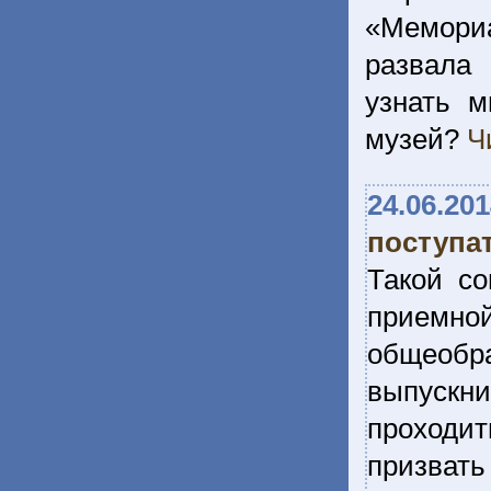
«Мемориа
развала
узнать м
музей?
Ч
24.06.20
поступа
Такой со
приемно
общеобра
выпускни
проходит
призвать