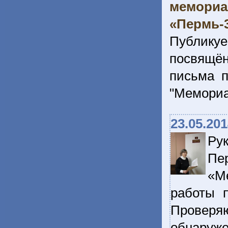
мемориа
«Пермь-3
Публикуе
посвящён
письма п
"Мемориа
23.05.20
Ру
Пе
«М
работы п
Проверя
обнару