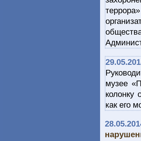
террора
организа
общест
Админист
29.05.20
Руководи
музее «П
колонку 
как его 
28.05.201
наруше