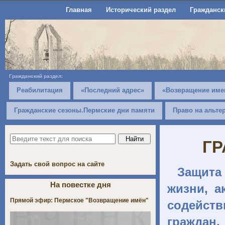
Главная
Исторический раздел
Гражданск
Гражданский раздел:
Реабилитация
«Последний адрес»
«Возвращение име
Гражданские сезоны.Пермские дни памяти
Право на альте
ГР
Задать свой вопрос на сайте
Защита
На повестке дня
жизни, а
Прямой эфир: Пермское "Возвращение имён"
содейств
граждан