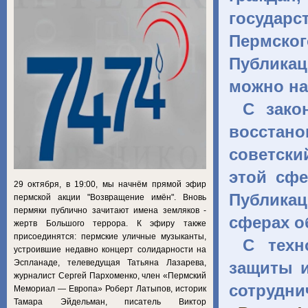
государ
Пермско
Публикац
можно на
С зако
восстан
советск
этой сфе
29 октября, в 19:00, мы начнём прямой эфир
Публикац
пермской акции "Возвращение имён". Вновь
пермяки публично зачитают имена земляков -
сферах о
жертв Большого террора. К эфиру также
присоединятся: пермские уличные музыканты,
С техн
устроившие недавно концерт солидарности на
Эспланаде, телеведущая Татьяна Лазарева,
защиты и
журналист Сергей Пархоменко, член «Пермский
сотрудн
Мемориал — Европа» Роберт Латыпов, историк
Тамара Эйдельман, писатель Виктор