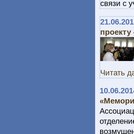
связи с у
21.06.20
проекту
Читать д
10.06.201
«Мемориа
Ассоциац
отделе
возмуще