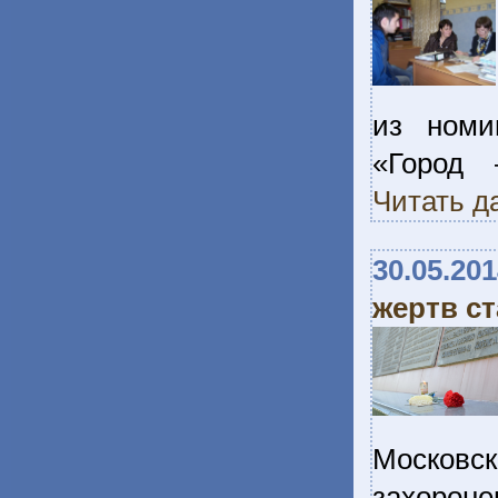
из номи
«Город 
Читать д
30.05.20
жертв с
Московс
захорон