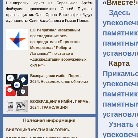
«Вместе!
Шендерович, юрист из Березников Артём
Файзулин, правозащитник Сергей Трутнев,
Здесь
правозащитник Олег Орлов. Вести эфир будут
журналисты Юлия Балабанова и Роман Попов.
увекове
ЕСПЧ признал незаконным
памятн
преследование экс-
памятным
председателя «Пермского
Мемориала»* Роберта
установл
Латыпова** по статье о
«дискредитации вооруженных
Карта 
сил РФ»
Прикамь
Возвращение имён - Пермь -
увекове
2024. Несколько слов об итогах
памятн
ВОЗВРАЩЕНИЕ ИМЁН . ПЕРМЬ .
памятным
2024 . ТРАНСЛЯЦИЯ
установл
Полезная информация
Узнать 
ВИДЕОЦИКЛ «УСТНАЯ ИСТОРИЯ»
увековеч