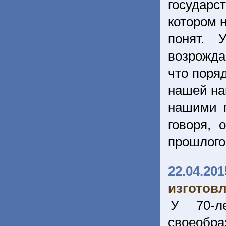
государс
котором н
понят. 
возрожда
что поря
нашей нав
нашими п
говоря, 
прошлого
22.04.201
изготов
У 70-л
своеобра