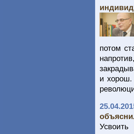
индивид
потом ст
напротив
закрадыв
и хорош.
революц
25.04.201
объясни
Усвоить