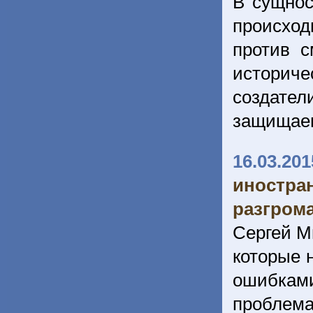
В сущнос
происхо
против с
историч
создате
защищаем
16.03.201
иностра
разгром
Сергей М
которые 
ошибкам
проблем