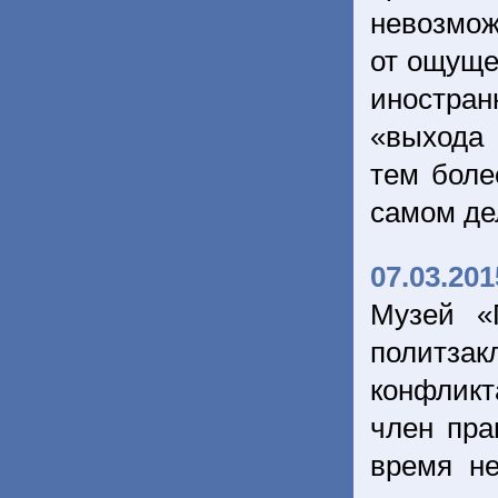
невозмож
от ощуще
иностра
«выхода 
тем боле
самом де
07.03.201
Музей «
политза
конфликт
член пра
время не