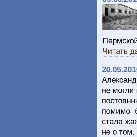
Пермской
Читать д
20.05.201
Александ
не могли
постоянн
помимо 
стала жаж
не о том.