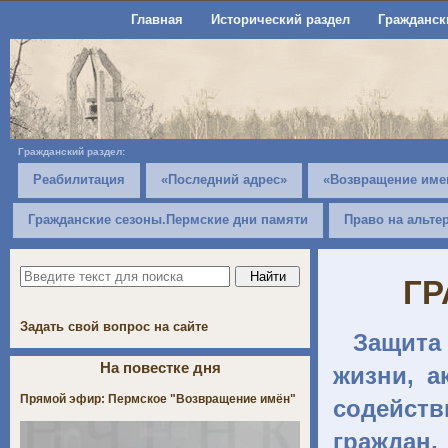
Главная
Исторический раздел
Гражданск
Гражданский раздел:
Реабилитация
«Последний адрес»
«Возвращение име
Гражданские сезоны.Пермские дни памяти
Право на альте
ГР
Задать свой вопрос на сайте
Защита
На повестке дня
жизни, а
Прямой эфир: Пермское "Возвращение имён"
содейств
граждан