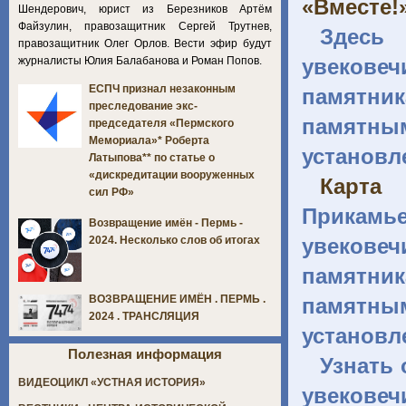
«Вместе!
Шендерович, юрист из Березников Артём
Файзулин, правозащитник Сергей Трутнев,
Здесь
правозащитник Олег Орлов. Вести эфир будут
журналисты Юлия Балабанова и Роман Попов.
увекове
ЕСПЧ признал незаконным
памятн
преследование экс-
памятным
председателя «Пермского
Мемориала»* Роберта
установл
Латыпова** по статье о
«дискредитации вооруженных
Карта 
сил РФ»
Прикамь
Возвращение имён - Пермь -
увекове
2024. Несколько слов об итогах
памятн
ВОЗВРАЩЕНИЕ ИМЁН . ПЕРМЬ .
памятным
2024 . ТРАНСЛЯЦИЯ
установл
Полезная информация
Узнать 
ВИДЕОЦИКЛ «УСТНАЯ ИСТОРИЯ»
увековеч