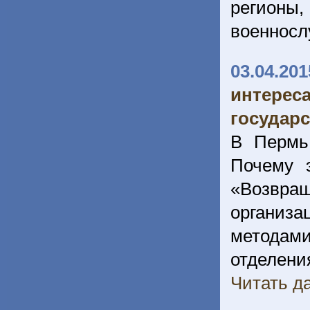
регионы
военносл
03.04.201
интере
государс
В Пермь
Почему 
«Возвращ
организ
методами
отделе
Читать да