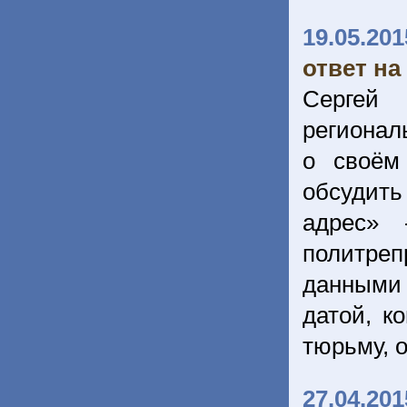
19.05.201
ответ на
Сергей
регионал
о своём
обсудит
адрес» 
политре
данными 
датой, к
тюрьму, о
27.04.201