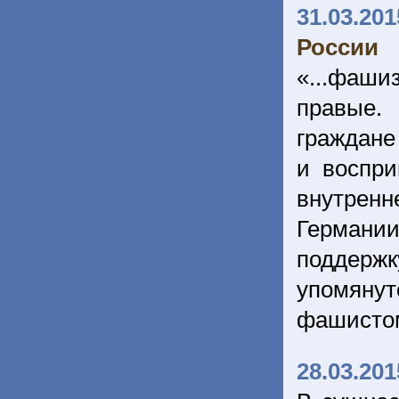
31.03.201
России
«...фаши
правые.
граждане
и воспр
внутренн
Германи
поддерж
упомянут
фашист
28.03.201