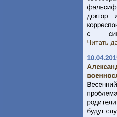
фальсифи
доктор 
корреспо
с сиюм
Читать да
10.04.201
Алексан
военнос
Весенни
проблем
родител
будут сл