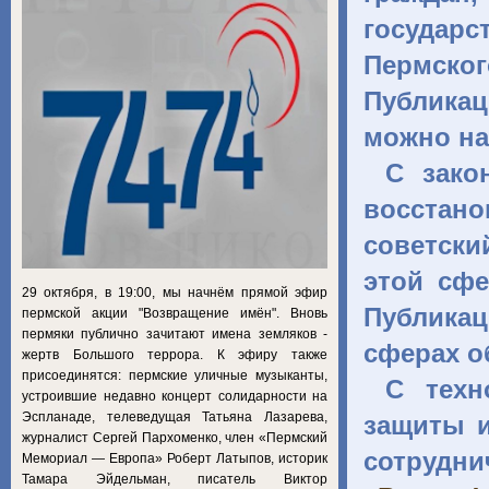
государ
Пермско
Публикац
можно на
С зако
восстан
советск
этой сфе
29 октября, в 19:00, мы начнём прямой эфир
Публикац
пермской акции "Возвращение имён". Вновь
пермяки публично зачитают имена земляков -
сферах о
жертв Большого террора. К эфиру также
присоединятся: пермские уличные музыканты,
С техн
устроившие недавно концерт солидарности на
Эспланаде, телеведущая Татьяна Лазарева,
защиты и
журналист Сергей Пархоменко, член «Пермский
сотрудн
Мемориал — Европа» Роберт Латыпов, историк
Тамара Эйдельман, писатель Виктор