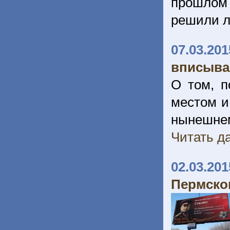
прошлом 
решили л
07.03.201
вписыва
О том, п
местом и
нынешнем
Читать да
02.03.201
Пермском