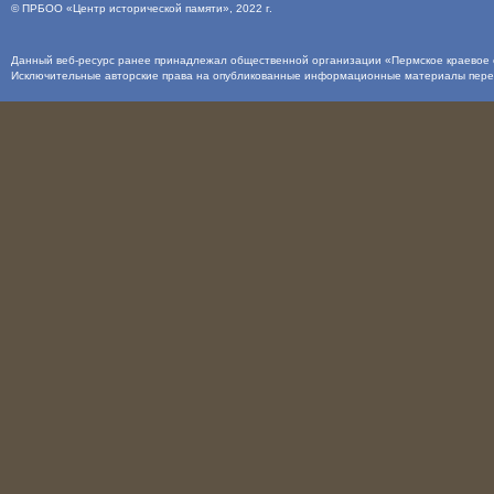
©
ПРБОО «Центр исторической памяти»
, 2022 г.
Данный веб-ресурс ранее принадлежал общественной организации «Пермское краевое о
Исключительные авторские права на опубликованные информационные материалы пер