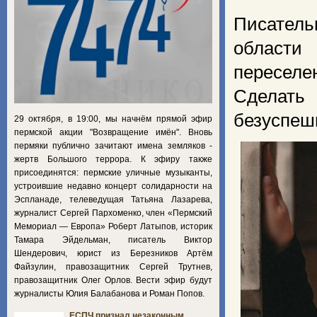
Писател
области
пересел
Сделать
безуспеш
29 октября, в 19:00, мы начнём прямой эфир
пермской акции "Возвращение имён". Вновь
пермяки публично зачитают имена земляков -
жертв Большого террора. К эфиру также
присоединятся: пермские уличные музыканты,
устроившие недавно концерт солидарности на
Эспланаде, телеведущая Татьяна Лазарева,
журналист Сергей Пархоменко, член «Пермский
Мемориал — Европа» Роберт Латыпов, историк
Тамара Эйдельман, писатель Виктор
Шендерович, юрист из Березников Артём
Файзулин, правозащитник Сергей Трутнев,
правозащитник Олег Орлов. Вести эфир будут
журналисты Юлия Балабанова и Роман Попов.
ЕСПЧ признал незаконным