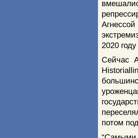
вмешалис
репресси
Агнессой
экстреми
2020 году
Сейчас А
Historia
большин
уроженц
государ
переселя
потом по
“Самыми