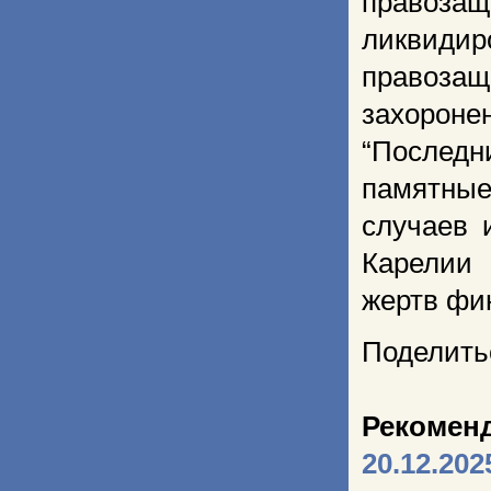
правозащ
ликвиди
правозащ
захороне
“Последни
памятные
случаев 
Карелии 
жертв фи
Поделить
Рекомен
20.12.202