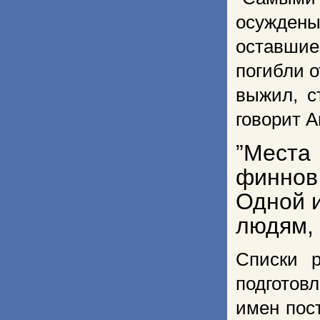
осужден
оставшие
погибли о
выжил, с
говорит А
”Места
финнов
Одной и
людям,
Списки 
подготов
имен пос