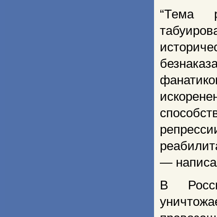
“Тема 
табуиро
истори
безнаказ
фанатико
искорен
способст
репрессии
реабилит
— написа
В Росси
уничтожа