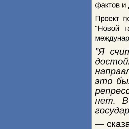
фактов и 
Проект п
“Новой г
междунар
”Я счи
достой
направ
это бы
репрес
нет. В
госуда
— сказа