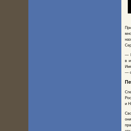
При
мно
наз
Сер
— 
в и
Имё
— с
Пе
Спе
Ро
и Н
Св
он
пр
отк