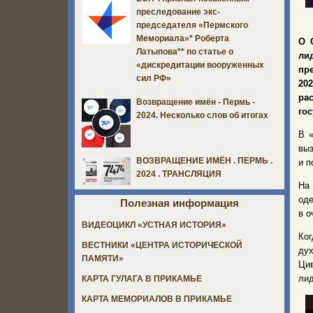
преследование экс-
председателя «Пермского
Мемориала»* Роберта
О 
Латыпова** по статье о
ли
«дискредитации вооруженных
пр
сил РФ»
20
ра
Возвращение имён - Пермь -
го
2024. Несколько слов об итогах
В «
выз
ВОЗВРАЩЕНИЕ ИМЁН . ПЕРМЬ .
и п
2024 . ТРАНСЛЯЦИЯ
На 
оде
Полезная информация
в о
ВИДЕОЦИКЛ «УСТНАЯ ИСТОРИЯ»
Ког
ВЕСТНИКИ «ЦЕНТРА ИСТОРИЧЕСКОЙ
ду
ПАМЯТИ»
Цив
лид
КАРТА ГУЛАГА В ПРИКАМЬЕ
КАРТА МЕМОРИАЛОВ В ПРИКАМЬЕ