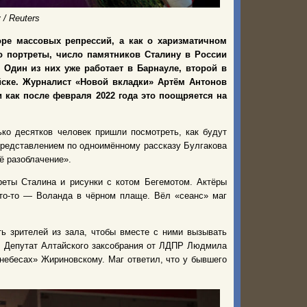
 / Reuters
оре массовых репрессий, а как о харизматичном
о портреты, число памятников Сталину в России
 Один из них уже работает в Барнауле, второй в
йске. Журналист «Новой вкладки» Артём Антонов
 как после февраля 2022 года это поощряется на
ко десятков человек пришли посмотреть, как будут
редставлением по одноимённому рассказу Булгакова
ё разоблачение».
реты Сталина и рисунки с котом Бегемотом. Актёры
кто-то — Воланда в чёрном плаще. Вёл «сеанс» маг
ть зрителей из зала, чтобы вместе с ними вызывать
. Депутат Алтайского заксобрания от ЛДПР Людмила
небесах» Жириновскому. Маг ответил, что у бывшего