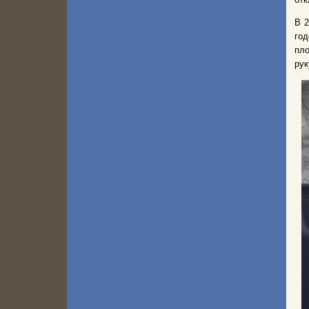
В 2
год
пло
рук