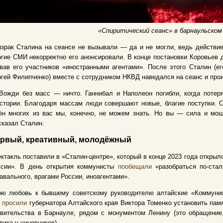
«Спиритический сеанс» в барнаульско
зрак Сталина на сеансе не вызывали — да и не могли, ведь действие 
гие СМИ некорректно его анонсировали. В конце постановки Коровьев 
вав его участников «иностранными агентами». После этого Сталин (е
гей Филипченко) вместе с сотрудником НКВД наведался на сеанс и про
Вожди без масс — ничто. Ганнибал и Наполеон погибли, когда потер
стории. Благодаря массам люди совершают новые, благие поступки. 
н многих из вас мы, конечно, не можем знать. Но вы — сила и мощь
казал Сталин.
рвый, креативный, молодёжный
ктакль поставили в «Сталин-центре», который в конце 2023 года откры
ссии». В день открытия коммунисты
пообещали
«разобраться по-стал
авального, врагами России, иноагентами».
ою любовь к бывшему советскому руководителю алтайские «Коммунис
и
просили
губернатора Алтайского края Виктора Томенко установить пам
авительства в Барнауле, рядом с монументом Ленину (это обращение
лика у чиновников).