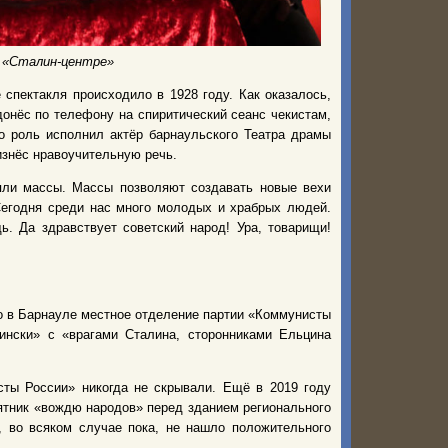
м «Сталин-центре»
спектакля происходило в 1928 году. Как оказалось,
донёс по телефону на спиритический сеанс чекистам,
го роль исполнил актёр барнаульского Театра драмы
изнёс нравоучительную речь.
яли массы. Массы позволяют создавать новые вехи
Сегодня среди нас много молодых и храбрых людей.
. Да здравствует советский народ! Ура, товарищи!
ло в Барнауле местное отделение партии «Коммунисты
ински» с «врагами Сталина, сторонниками Ельцина
ты России» никогда не скрывали. Ещё в 2019 году
ятник «вождю народов» перед зданием регионального
, во всяком случае пока, не нашло положительного