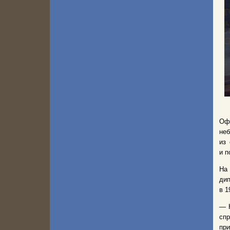
Офи
не
из
и п
На 
дип
в 1
— Н
спр
пр