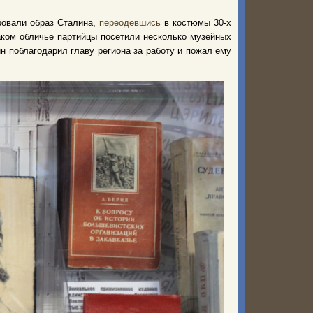
ровали образ Сталина,
переодевшись
в костюмы 30-х
аком обличье партийцы посетили несколько музейных
н поблагодарил главу региона за работу и пожал ему