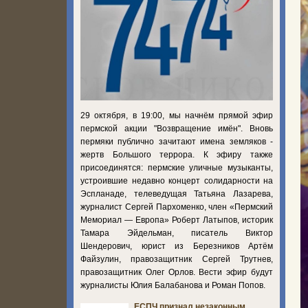
29 октября, в 19:00, мы начнём прямой эфир
пермской акции "Возвращение имён". Вновь
пермяки публично зачитают имена земляков -
жертв Большого террора. К эфиру также
присоединятся: пермские уличные музыканты,
устроившие недавно концерт солидарности на
Эспланаде, телеведущая Татьяна Лазарева,
журналист Сергей Пархоменко, член «Пермский
Мемориал — Европа» Роберт Латыпов, историк
Тамара Эйдельман, писатель Виктор
Шендерович, юрист из Березников Артём
Файзулин, правозащитник Сергей Трутнев,
правозащитник Олег Орлов. Вести эфир будут
журналисты Юлия Балабанова и Роман Попов.
ЕСПЧ признал незаконным