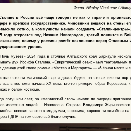
Фото: Nikolay Vinokurov / Alamy
Сталине в России всё чаще говорят не как о тиране и организат
дере и крепком государственнике. Чиновники вешают на стены ег
евысило сотню, а коммунисты начали создавать «Сталин-центры».
25 году откроется под Нижним Новгородом, третий появится в Би
ссказывает, почему у россиян растёт поклонение перед Сталиным и
сударственном уровне.
Ночь музеев» 2024 года в столице Алтайского края Барнауле несколь
ывать дух Иосифа Сталина. «Спиритический сеанс» был театральным п
о двенадцатой главе романа «Мастер и Маргарита» — «Чёрная магия и е
столе стояли магический шар и доска Уиджи, на стенах висели порт
лись в костюмы начала XX века: кто-то примерил образ Коровьева, 
чках и белом костюме.
да потушили свет, за «магический стол» начали по очереди приглаша
хов известных людей — Наполеона, Сократа, Владимира Жириновского
илёва, севшая за стол к медиумам, спросила, хорошо ли «живётся на 
ера ЛДПР на том свете всё благополучно.