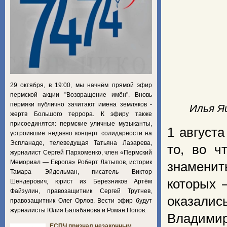
29 октября, в 19:00, мы начнём прямой эфир
пермской акции "Возвращение имён". Вновь
пермяки публично зачитают имена земляков -
Илья Я
жертв Большого террора. К эфиру также
присоединятся: пермские уличные музыканты,
1 август
устроившие недавно концерт солидарности на
Эспланаде, телеведущая Татьяна Лазарева,
то, во ч
журналист Сергей Пархоменко, член «Пермский
Мемориал — Европа» Роберт Латыпов, историк
знаменит
Тамара Эйдельман, писатель Виктор
которых 
Шендерович, юрист из Березников Артём
Файзулин, правозащитник Сергей Трутнев,
оказалис
правозащитник Олег Орлов. Вести эфир будут
журналисты Юлия Балабанова и Роман Попов.
Владимир
ЕСПЧ признал незаконным