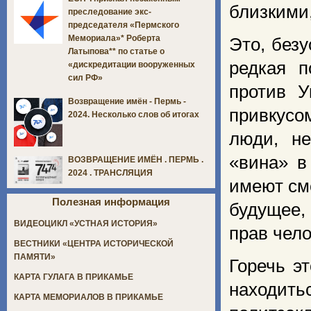
близкими,
преследование экс-
председателя «Пермского
Мемориала»* Роберта
Это, без
Латыпова** по статье о
редкая п
«дискредитации вооруженных
сил РФ»
против У
Возвращение имён - Пермь -
привкусо
2024. Несколько слов об итогах
люди, н
«вина» в
ВОЗВРАЩЕНИЕ ИМЁН . ПЕРМЬ .
2024 . ТРАНСЛЯЦИЯ
имеют сме
Полезная информация
будущее,
ВИДЕОЦИКЛ «УСТНАЯ ИСТОРИЯ»
прав чело
ВЕСТНИКИ «ЦЕНТРА ИСТОРИЧЕСКОЙ
ПАМЯТИ»
Горечь э
КАРТА ГУЛАГА В ПРИКАМЬЕ
находить
КАРТА МЕМОРИАЛОВ В ПРИКАМЬЕ