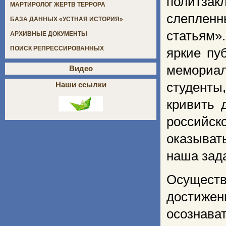
политзак
МАРТИРОЛОГ ЖЕРТВ ТЕРРОРА
слеплен
БАЗА ДАННЫХ «УСТНАЯ ИСТОРИЯ»
статьям»
АРХИВНЫЕ ДОКУМЕНТЫ
ПОИСК РЕПРЕССИРОВАННЫХ
яркие пу
мемориа
Видео
студенты
Наши ссылки
кривить 
российск
оказыват
наша зад
Осущест
достижен
осознава