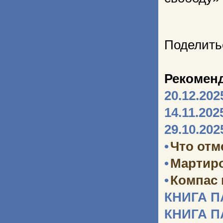
Поделить
Рекомен
20.12.202
14.11.202
29.10.202
•
Что отм
•
Мартир
•
Компас
КНИГА 
КНИГА 