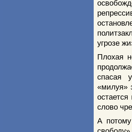
освобож
репресс
остано
политзак
угрозе жи
Плохая н
продолж
спасая у
«милуя» 
остается
слово чр
А потом
свободу»