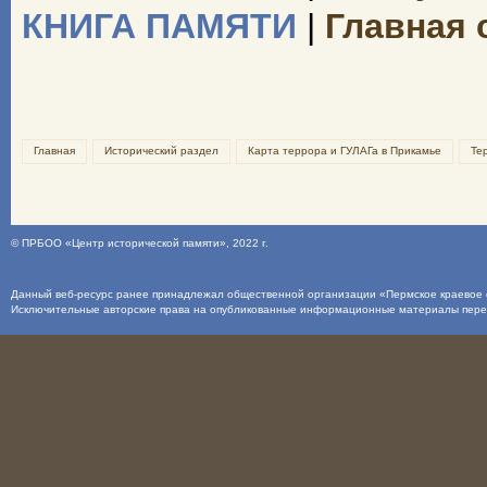
КНИГА ПАМЯТИ
|
Главная 
Главная
Исторический раздел
Карта террора и ГУЛАГа в Прикамье
Те
©
ПРБОО «Центр исторической памяти»
, 2022 г.
Данный веб-ресурс ранее принадлежал общественной организации «Пермское краевое о
Исключительные авторские права на опубликованные информационные материалы пер