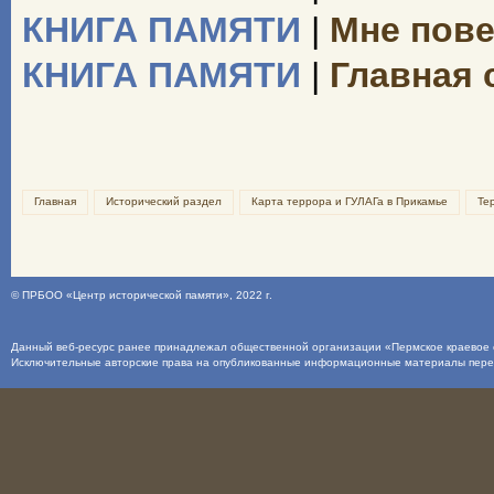
КНИГА ПАМЯТИ
|
Мне пове
КНИГА ПАМЯТИ
|
Главная 
Главная
Исторический раздел
Карта террора и ГУЛАГа в Прикамье
Те
©
ПРБОО «Центр исторической памяти»
, 2022 г.
Данный веб-ресурс ранее принадлежал общественной организации «Пермское краевое о
Исключительные авторские права на опубликованные информационные материалы пер