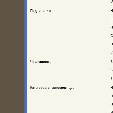
О
Подчинение:
Н
С
Н
С
Н
С
Численность:
7
6
1
Категории спецпоселенцев:
Н
Н
Н
Н