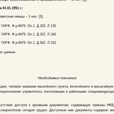
а 01.01.1951 г.:
оветские немцы – 1 чел. [3];
. ГАРФ. Ф.р-9479. Оп.1. Д.320. Л.135.
. ГАРФ. Ф.р-9479. Оп.1. Д.322. Л.166.
. ГАРФ. Ф.р-9479. Оп.1. Д.562. Л.152.
ет данных
Необходимые пояснения
щее, типовое название населённого пункта, включённого в масштабну
 Спецпоселение управлялось поселковыми и районными спецкомендату
сутствия доступа к архивным документам, содержащих приказы НКВД
спецпосёлков сегодня трудно. Доступные нам документы содержат и