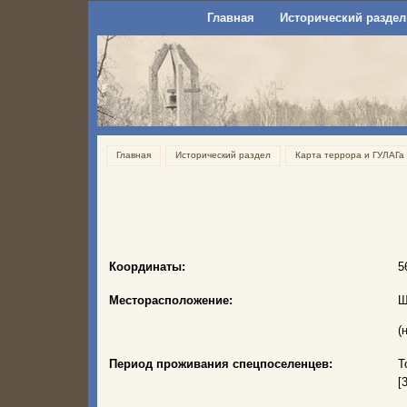
Главная
Исторический раздел
Главная
Исторический раздел
Карта террора и ГУЛАГа
Координаты:
5
Месторасположение:
Щ
(
Период проживания спецпоселенцев:
Т
[3