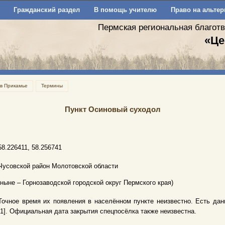
Гражданский раздел
В помощь учителю
Право на альтер
Пермская региональная благот
«Це
 в Прикамье
Термины
Пункт Осиновый суходол
58.226411, 58.256741
Чусовской район Молотовской области
(ныне – Горнозаводской городской округ Пермского края)
Точное время их появления в населённом пункте неизвестно. Есть данн
[1]. Официальная дата закрытия спецпосёлка также неизвестна.