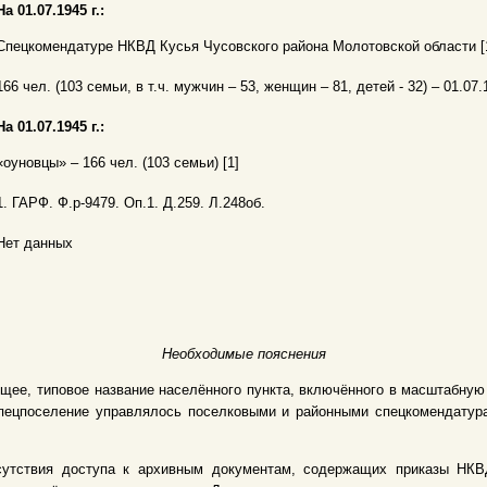
На 01.07.1945 г.:
Спецкомендатуре НКВД Кусья Чусовского района Молотовской области [
166 чел. (103 семьи, в т.ч. мужчин – 53, женщин – 81, детей - 32) – 01.07.1
На 01.07.1945 г.:
«оуновцы» – 166 чел. (103 семьи) [1]
1. ГАРФ. Ф.р-9479. Оп.1. Д.259. Л.248об.
Нет данных
Необходимые пояснения
щее, типовое название населённого пункта, включённого в масштабну
 Спецпоселение управлялось поселковыми и районными спецкомендату
сутствия доступа к архивным документам, содержащих приказы НКВД