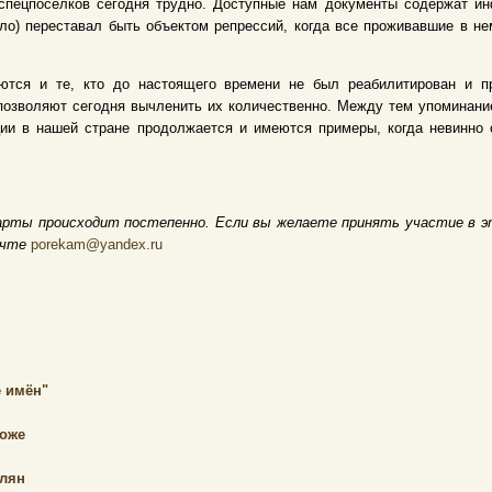
спецпосёлков сегодня трудно. Доступные нам документы содержат и
ело) переставал быть объектом репрессий, когда все проживавшие в 
тся и те, кто до настоящего времени не был реабилитирован и пр
позволяют сегодня вычленить их количественно. Между тем упоминание
ции в нашей стране продолжается и имеются примеры, когда невинно
арты происходит постепенно. Если вы желаете принять участие в э
очте
porekam@yandex.ru
 имён"
коже
елян