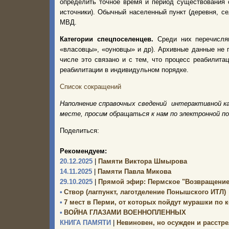
определить точное время и период существования 
источники). Обычный населенный пункт (деревня, с
МВД.
Категории спецпоселенцев.
Среди них перечисляю
«власовцы», «оуновцы» и др). Архивные данные не 
числе это связано и с тем, что процесс реабилита
реабилитации в индивидульном порядке.
Список сокращений
Наполнение справочных сведений интерактивной к
месте, просим обращаться к нам по электронной п
Поделиться:
Рекомендуем:
20.12.2025
|
Памяти Виктора Шмырова
14.11.2025
|
Памяти Павла Микова
29.10.2025
|
Прямой эфир: Пермское "Возвращение
•
Створ (лагпункт, лаготделение Понышского ИТЛ)
•
7 мест в Перми, от которых пойдут мурашки по 
•
ВОЙНА ГЛАЗАМИ ВОЕННОПЛЕННЫХ
КНИГА ПАМЯТИ
|
Невиновен, но осужден и расстр