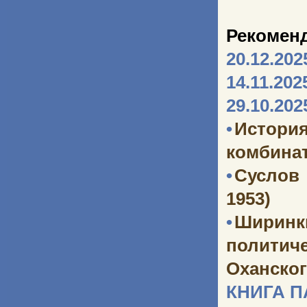
Рекомен
20.12.202
14.11.202
29.10.202
•
Истори
комбината
•
Суслов
1953)
•
Ширинк
политич
Оханског
КНИГА 