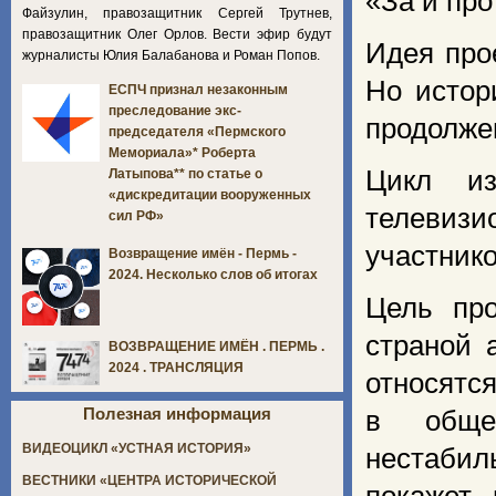
«За и про
Файзулин, правозащитник Сергей Трутнев,
правозащитник Олег Орлов. Вести эфир будут
Идея про
журналисты Юлия Балабанова и Роман Попов.
Но истор
ЕСПЧ признал незаконным
преследование экс-
продолже
председателя «Пермского
Мемориала»* Роберта
Цикл из
Латыпова** по статье о
«дискредитации вооруженных
телевиз
сил РФ»
участнико
Возвращение имён - Пермь -
2024. Несколько слов об итогах
Цель про
страной 
ВОЗВРАЩЕНИЕ ИМЁН . ПЕРМЬ .
2024 . ТРАНСЛЯЦИЯ
относятся
Полезная информация
в общес
ВИДЕОЦИКЛ «УСТНАЯ ИСТОРИЯ»
нестабил
ВЕСТНИКИ «ЦЕНТРА ИСТОРИЧЕСКОЙ