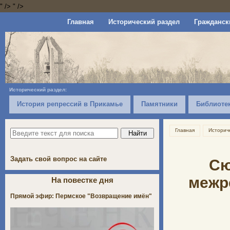
" />
" />
Главная
Исторический раздел
Гражданск
Исторический раздел:
История репрессий в Прикамье
Памятники
Библиоте
Главная
Историч
Задать свой вопрос на сайте
Сю
межр
На повестке дня
Прямой эфир: Пермское "Возвращение имён"