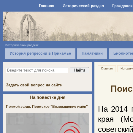
Главная
Исторический раздел
Гражданск
Исторический раздел:
История репрессий в Прикамье
Памятники
Библиоте
Главная
Историч
Задать свой вопрос на сайте
Поис
На повестке дня
Прямой эфир: Пермское "Возвращение имён"
На 2014 
края (М
советс