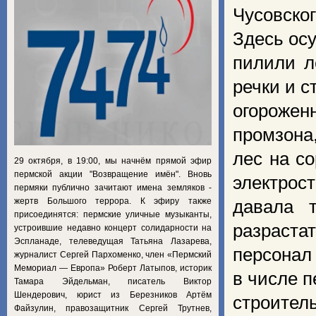
Чусовског
Здесь ос
пилили л
речки и с
огороже
промзона
лес на с
29 октября, в 19:00, мы начнём прямой эфир
пермской акции "Возвращение имён". Вновь
электрост
пермяки публично зачитают имена земляков -
жертв Большого террора. К эфиру также
давала 
присоединятся: пермские уличные музыканты,
разраста
устроившие недавно концерт солидарности на
Эспланаде, телеведущая Татьяна Лазарева,
персонал
журналист Сергей Пархоменко, член «Пермский
Мемориал — Европа» Роберт Латыпов, историк
в числе п
Тамара Эйдельман, писатель Виктор
Шендерович, юрист из Березников Артём
строител
Файзулин, правозащитник Сергей Трутнев,