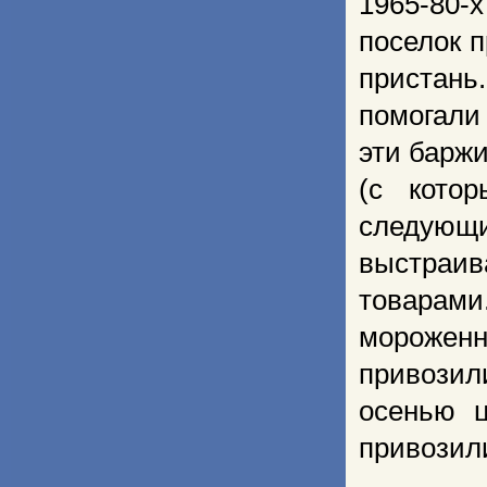
1965-80-х
поселок п
пристань
помогали
эти баржи
(с кото
следующи
выстраи
товарами
морожен
привозил
осенью ц
привозил