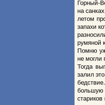
Горный-В
на санках
летом пр
запахи ко
разносил
румяной к
Помню уж
не могли 
Тогда вы
залил это
бедствие
большую 
стариков 