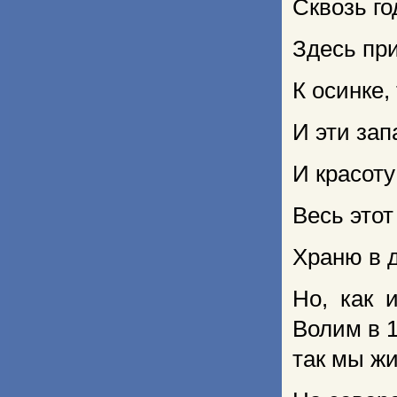
Сквозь го
Здесь пр
К осинке,
И эти зап
И красоту
Весь этот
Храню в д
Но, как 
Волим в 1
так мы ж