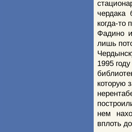
стациона
чердака 
когда-то 
Фадино и
лишь пот
Чердынску
1995 году
библиоте
которую з
нерентаб
построил
нем нахо
вплоть до