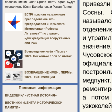
правозащитник Олег Орлов. Вести эфир будут
привезли 
журналисты Юлия Балабанова и Роман Попов.
Сосны. 
ЕСПЧ признал незаконным
называло
преследование экс-
председателя «Пермского
отделени
Мемориала»* Роберта
Латыпова** по статье о
и утратил
«дискредитации вооруженных
сил РФ»
значение
Возвращение имён - Пермь -
Чусовское
2024. Несколько слов об итогах
официаль
построил
ВОЗВРАЩЕНИЕ ИМЁН . ПЕРМЬ .
2024 . ТРАНСЛЯЦИЯ
медпунк
ремонтир
Полезная информация
а потом
ВИДЕОЦИКЛ «УСТНАЯ ИСТОРИЯ»
ВЕСТНИКИ «ЦЕНТРА ИСТОРИЧЕСКОЙ
узкоколей
ПАМЯТИ»