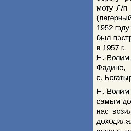
моту. Л/п
(лагерны
1952 году
был постр
в 1957 г.
Н.-Волим
Фадино,
с. Богаты
Н.-Волим
самым до
нас вози
доходила