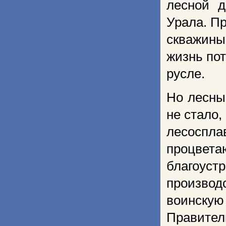
лесной д
Урала. Пр
скважины
жизнь пот
русле.
Но лесны
не стало,
лесоспла
процвета
благоуст
производ
воинску
Правител