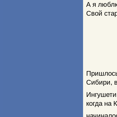
А я люблю
Свой ста
Пришлос
Сибири, 
Ингушети
когда на 
начинало