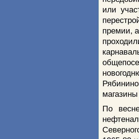
или учас
перестрой
премии, а
проходил
карнавал
общепосе
новогод
Рябинино
магазины
По весн
нефтенал
Северног