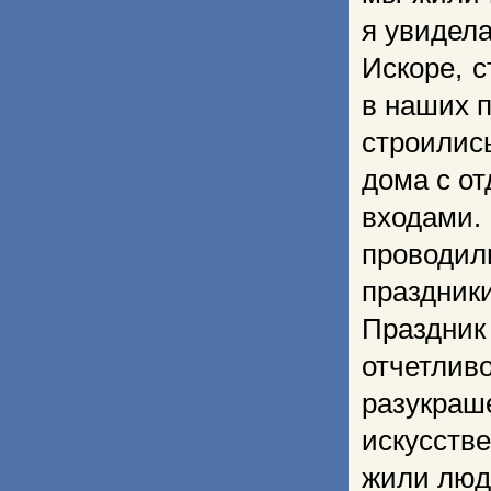
я увидела 
Искоре, с
в наших 
строилис
дома с о
входами
проводил
праздник
Праздник
отчетлив
разукраш
искусств
жили люд