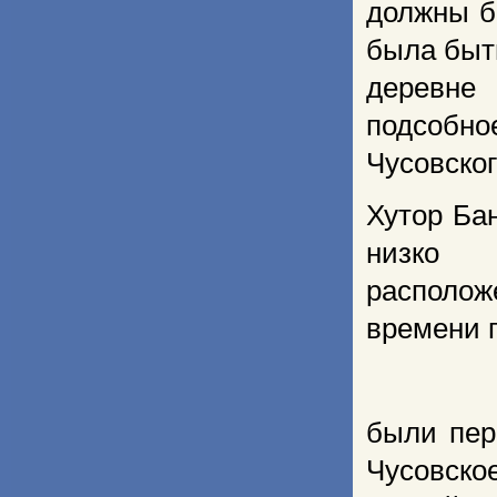
должны б
была быт
деревне
подсобно
Чусовског
Хутор Ба
низко
располож
времени 
были пер
Чусовско