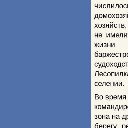
числилос
домохозя
хозяйств,
не имели
жизни
баржестр
судоходст
Лесопилк
селении.
Во время
командир
зона на д
берегу р