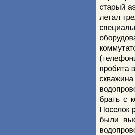
старый аэ
летал тр
специаль
оборудов
коммутат
(телефо
пробита 
скважина
водопрово
брать с к
Поселок р
были выс
водопров