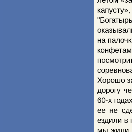
летом «з
капусту»,
"Богатырь
оказывал
на палочк
конфета
посмотри
соревно
Хорошо з
дорогу ч
60-х годах
ее не сд
ездили в 
мы жили в