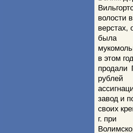
Вильгор
волости в
верстах, 
была
мукомоль
в этом го
продали 
рублей
ассигна
завод и п
своих кре
г. при
Волимск