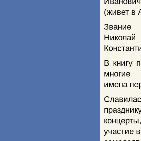
Иванович
(живет в 
Звание
Николай
Константи
В книгу 
многие
имена пе
Славила
праздник
концерт
участие в