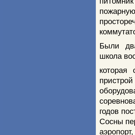
питомник 
пожарну
просторе
к
Были дв
школа во
которая 
пристрой 
оборудо
соревнова
годов пос
Сосны пе
аэропорт,