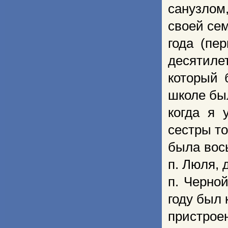
санузлом
своей сем
года (пе
десятилет
который 
школе бы
когда я 
сестры то
была вось
п. Люля, 
п. Черной
году был 
пристро