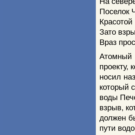
На севере
Поселок 
Красотой
Зато взр
Враз про
Атомный 
проекту, 
носил на
который 
воды Печо
взрыв, к
должен б
пути вод