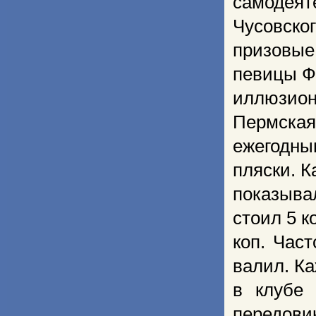
самодея
Чусовског
призовые
певицы Ф
иллюзион
Пермская
ежегодны
пляски. 
показыва
стоил 5 к
коп. Час
валил. К
в клубе 
передови