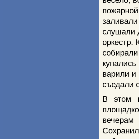
весело, 
пожарной
заливали
слушали 
оркестр. 
собирали
купались 
варили и 
съедали с
В этом 
площадко
вечерам 
Сохранила