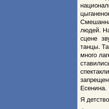
национал
цыганено
Смешанна
людей. Н
сцене зв
танцы. Та
много лаг
ставилис
спектакл
запрещен
Есенина.
Я детств