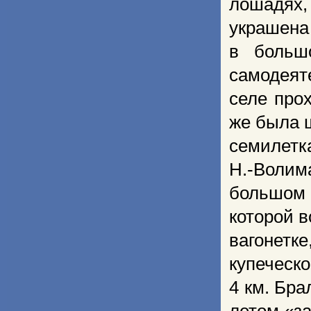
лошадях,
украшена 
в больш
самодеят
селе про
же была 
семилетка
Н.-Волима
большом
которой в
вагонетк
купеческо
4 км. Бра