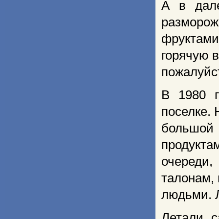
А в дале
разморо
фруктами
горячую в
пожалуйст
В 1980 г
поселке.
большой
продукта
очереди
талонам,
людьми. 
Летали с