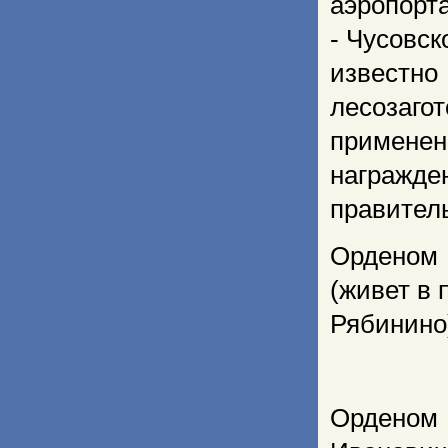
аэропорта
- Чусовск
известн
лесозагот
примене
награжде
правител
Орденом
(живет в п
Рябинино
Орденом 