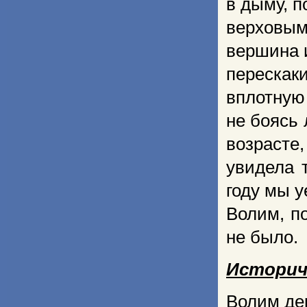
в дыму, 
верховым
вершина 
перескак
вплотную
не боясь 
возрасте,
увидела 
году мы 
Волим, п
не было.
Историче
Волим дер