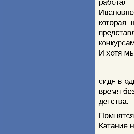
работал
Ивановной
которая 
представ
конкурса
И хотя мы
сидя в од
время бе
детства.
Помнятся
Катание 