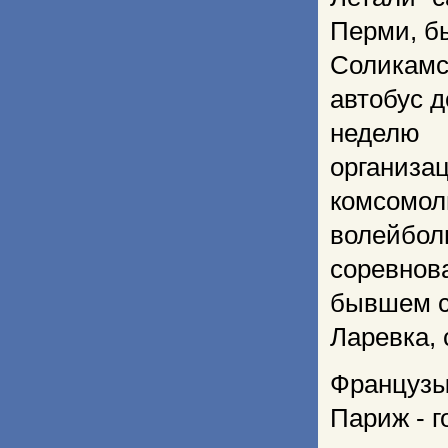
Перми, б
Соликам
автобус д
неделю 
организац
комсомо
волейбол
соревнова
бывшем 
Ларевка,
Французы
Париж - г