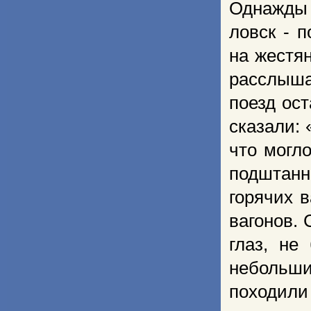
Однажды 
ловск - 
на жестя
расслышат
поезд ос
сказали:
что могл
подштанн
горячих 
вагонов. 
глаз, не
небольши
походили