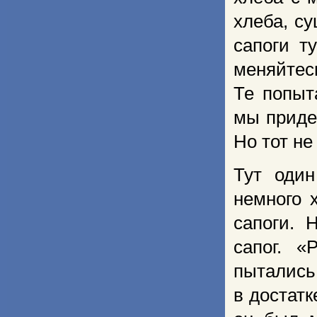
хлеба, с
сапоги т
меняйтес
Те попыта
мы придем
Но тот не
Тут оди
немного 
сапоги. 
сапог. «
пытались 
в достатк