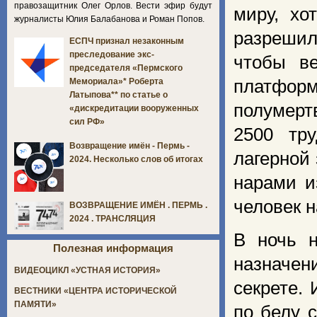
правозащитник Олег Орлов. Вести эфир будут
миру, хо
журналисты Юлия Балабанова и Роман Попов.
разрешил
ЕСПЧ признал незаконным
преследование экс-
чтобы в
председателя «Пермского
платформ
Мемориала»* Роберта
Латыпова** по статье о
полумерт
«дискредитации вооруженных
сил РФ»
2500 тру
Возвращение имён - Пермь -
лагерной
2024. Несколько слов об итогах
нарами и
человек 
ВОЗВРАЩЕНИЕ ИМЁН . ПЕРМЬ .
2024 . ТРАНСЛЯЦИЯ
В ночь н
Полезная информация
назначе­
ВИДЕОЦИКЛ «УСТНАЯ ИСТОРИЯ»
секрете. 
ВЕСТНИКИ «ЦЕНТРА ИСТОРИЧЕСКОЙ
ПАМЯТИ»
по белу с