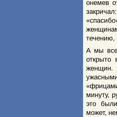
онемев о
закричал
«спасиб
женщинам
течению, 
А мы все
откры­то
женщин.
ужасным
«фрицами
минуту, 
это были
может, не