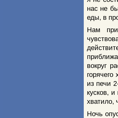
нас не б
еды, в пр
Нам при
чувство
действи
приближа
вокруг р
горячего 
из печи 2
кус­ков, 
хватило,
Ночь опу