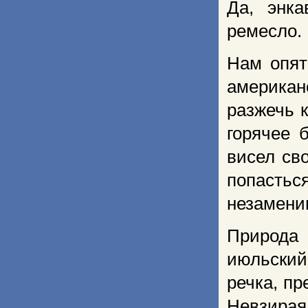
Да, энка
ремесло.
Нам опят
аме­рика
разжечь к
горячее 
висел сво
попастьс
незамени
Природа
июльский
речка, пр
Невзирая