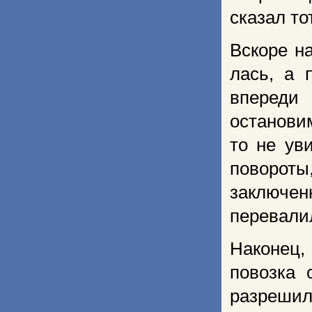
сказал то
Вскоре н
лась, а 
впереди
останови
то не ув
повороты,
заключен
перевалил
Наконец,
повозка 
разрешил