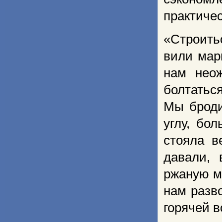
практичес
«Строитьс
вили мар
нам не­о
болтатьс
Мы броди
углу, бо
стояла в
давали, 
ржаную му
нам разв
горячей в