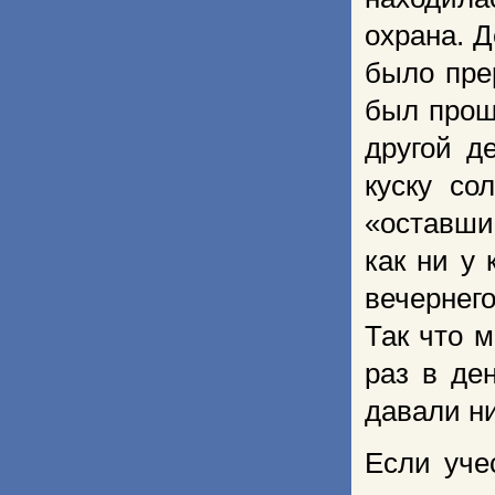
охрана. Д
было пре
был прощ
другой д
куску со
«оставши
как ни у
вечернего
Так что м
раз в ден
давали ни
Если уче