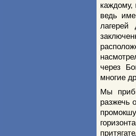
каж­дому,
ведь име
лагерей 
заключен
располож
насмотре
че­рез Б
многие д
Мы приб
разжечь о
промокшу
горизонт
притягат