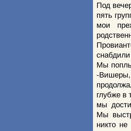
Под вечер
пять груп
мои пре
родстве
Провиан
снабдили
Мы поплы
-Вишеры
продолжа
глубже в 
мы дости
Мы выстр
никто не