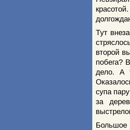
красотой
долгожда
Тут внеза
стряслось
второй в
побега? 
дело. А 
Оказалос
супа пар
за дере
выстрелом
Большое 