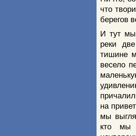
что твор
берегов в
И тут мы
реки две
тишине м
весело п
маленьк
удивлени
причалил
на привет
мы вы­гл
кто мы 