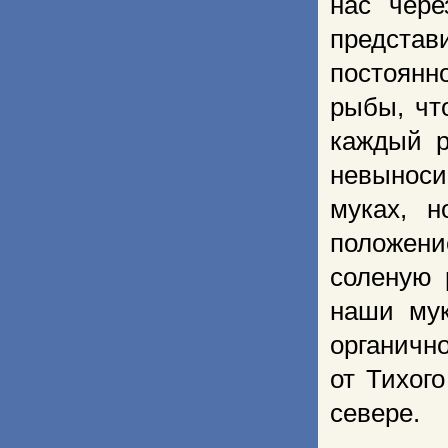
нас чере
предста
постоянн
рыбы, чт
каждый р
невыноси
муках, 
положени
соленую 
наши мук
органично
от Тихог
севере.