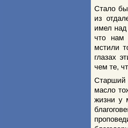
Стало бы
из отдал
имел над
что нам 
мстили т
глазах э
чем те, ч
Старший 
масло то
жизни у 
благого
пропове