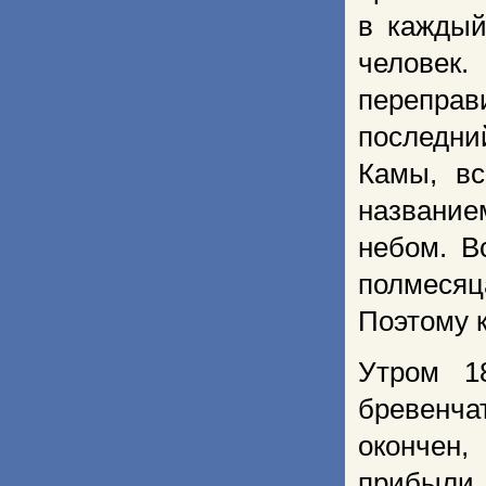
в каждый
человек
переправ
послед­ни
Камы, вс
название
небом. В
полмесяц
Поэтому к
Утром 1
бревенч
окончен,
прибыли 