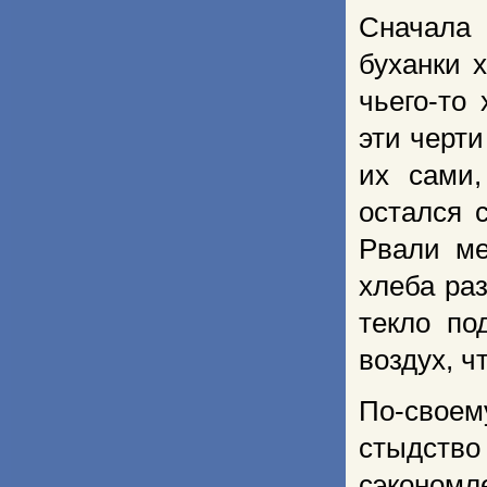
Сначала
буханки 
чьего-то
эти черти
их сами,
остался 
Рвали ме
хлеба раз
текло по
воздух, ч
По-своем
стыдство 
сэко­но