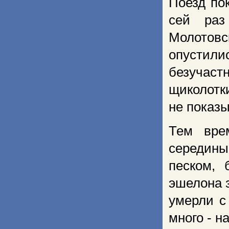
Поезд по
сей раз
Молотов
опустили
безучаст
щиколотки
не показ
Тем вре
середин
песком, 
эшелона 
умерли с
много - н