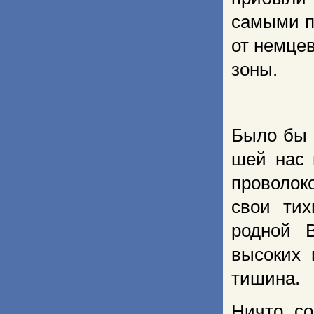
самыми п
от немцев
зоны.
Было бы 
шей нас 
проволок
свои тих
родной В
высоких 
тишина.
Ничто, с