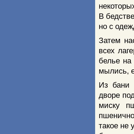
некоторых
В бедстве
но с одеж
Затем на
всех лаг
белье на
мылись, е
Из бани 
дворе по
миску п
пшенично
такое не 