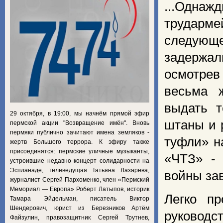
...Однаж
трударме
следую­ще
задержали
осмотрев
весьма 
выдать т
29 октября, в 19:00, мы начнём прямой эфир
штаны и 
пермской акции "Возвращение имён". Вновь
пермяки публично зачитают имена земляков -
туфли» н
жертв Большого террора. К эфиру также
присоединятся: пермские уличные музыканты,
«ЧТЗ» - 
устроившие недавно концерт солидарности на
Эспланаде, телеведущая Татьяна Лазарева,
войны зав
журналист Сергей Пархоменко, член «Пермский
Мемориал — Европа» Роберт Латыпов, историк
Легко пр
Тамара Эйдельман, писатель Виктор
Шендерович, юрист из Березников Артём
руковод­
Файзулин, правозащитник Сергей Трутнев,