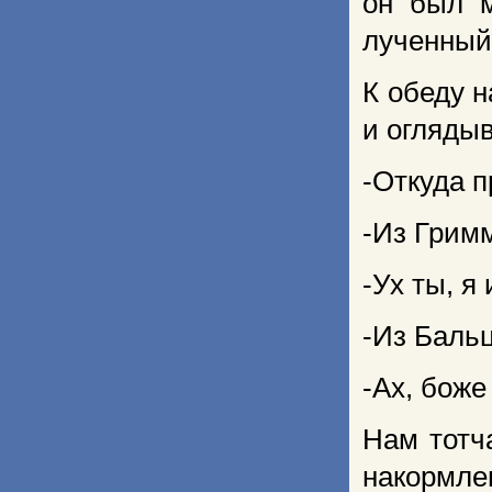
он был м
лученный
К обеду н
и огляды
-Откуда п
-Из Грим
-Ух ты, я
-Из Бальц
-Ах, боже
Нам тотч
на­кормле