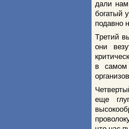
да­ли на
богатый у
подавно н
Третий в
они вез
критичес
в самом
организо
Четверты
еще глу
высокоо
проволоку
что нас п