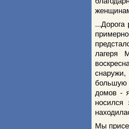
благодар
женщина
...Дорога
примерно
пред­ста
лагеря 
воскресн
снаружи,
большую к
домов - 
носился 
находилас
Мы присел