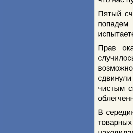
Пятый сч
попа­дем
испытаете
Прав ока
случило
возможно
сдвинули
чистым с
облегченн
В середи
товарных
находила