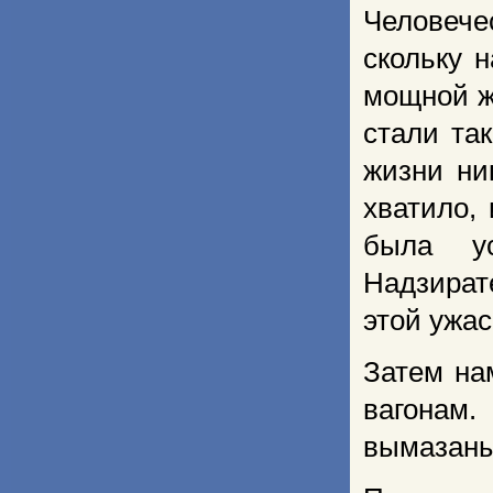
Человече
скольку 
мощной ж
стали та
жизни ни
хватило,
была ус
Надзират
этой ужас
Затем на
ва­гонам
вымазаны