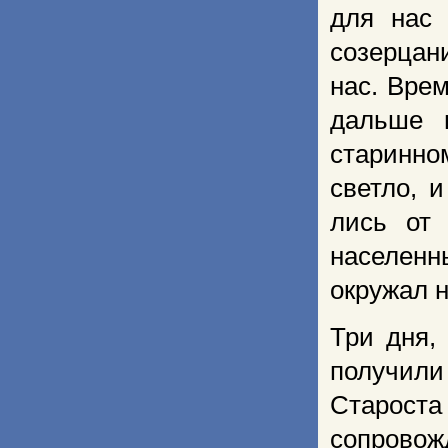
для нас 
созерцан
нас. Вре
дальше 
старинно
светло, 
лись от
населен
окружал н
Три дня,
полу­чил
Староста
сопровож