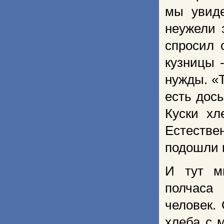
мы увиде
неужели 
спросил 
кузницы 
нужды. «Т
есть досы
Куски хл
Естестве
подошли 
И тут м
полчаса 
человек.
хлеба с 