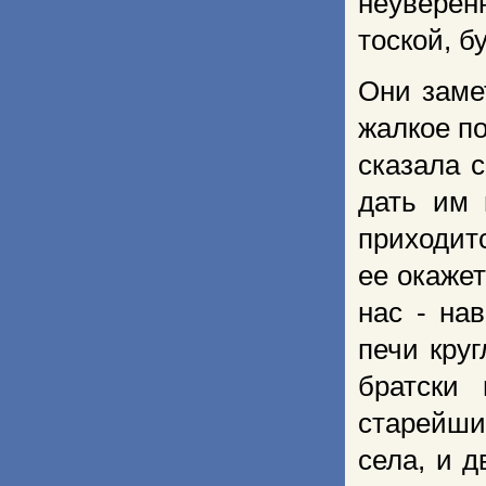
неуверен
тоской, б
Они заме
жалкое по
сказа­ла
дать им 
приходит
ее окажет
нас - на
печи круг
братски 
старейши
села, и 