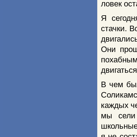
ловек ост
Я сегодн
стачки. В
двигалис
Они прош
похабны
двигаться
В чем бы
Со­ликам
каждых че
мы сели
школьные
я не сос