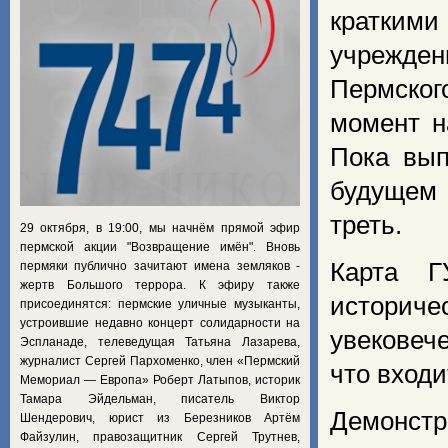
кратким
учрежде
Пермског
момент н
Пока вып
будущем 
треть.
29 октября, в 19:00, мы начнём прямой эфир
пермской акции "Возвращение имён". Вновь
Карта Г
пермяки публично зачитают имена земляков -
жертв Большого террора. К эфиру также
историче
присоединятся: пермские уличные музыканты,
устроившие недавно концерт солидарности на
увековеч
Эспланаде, телеведущая Татьяна Лазарева,
журналист Сергей Пархоменко, член «Пермский
что вход
Мемориал — Европа» Роберт Латыпов, историк
Тамара Эйдельман, писатель Виктор
Демонст
Шендерович, юрист из Березников Артём
Файзулин, правозащитник Сергей Трутнев,