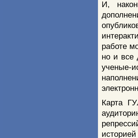
И, нако
дополне
опублико
интеракти
работе м
но и все
ученые-и
наполнен
электрон
Карта Г
аудитори
репресс
историей