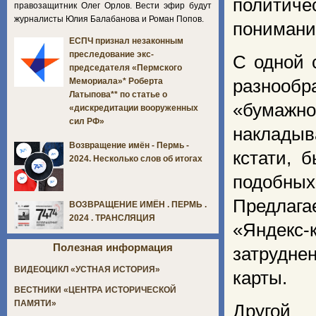
политиче
правозащитник Олег Орлов. Вести эфир будут
журналисты Юлия Балабанова и Роман Попов.
понимани
ЕСПЧ признал незаконным
преследование экс-
С одной 
председателя «Пермского
разнообр
Мемориала»* Роберта
Латыпова** по статье о
«бумаж
«дискредитации вооруженных
сил РФ»
накладыв
Возвращение имён - Пермь -
кстати, 
2024. Несколько слов об итогах
подобны
Предлаг
ВОЗВРАЩЕНИЕ ИМЁН . ПЕРМЬ .
2024 . ТРАНСЛЯЦИЯ
«Яндекс
Полезная информация
затрудне
ВИДЕОЦИКЛ «УСТНАЯ ИСТОРИЯ»
карты.
ВЕСТНИКИ «ЦЕНТРА ИСТОРИЧЕСКОЙ
ПАМЯТИ»
Другой