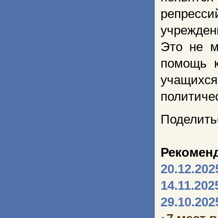
репресси
учрежден
Это не м
помощь к
учащихс
политичес
Поделить
Рекомен
20.12.202
14.11.202
29.10.202