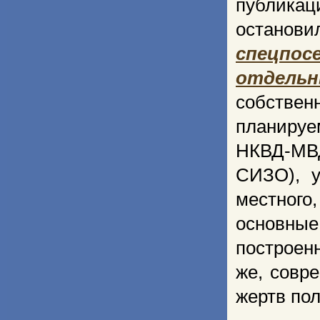
публикац
останови
спецпос
отдельн
собстве
планируе
НКВД-МВ
СИЗО), у
местного
основны
построен
же, совр
жертв по