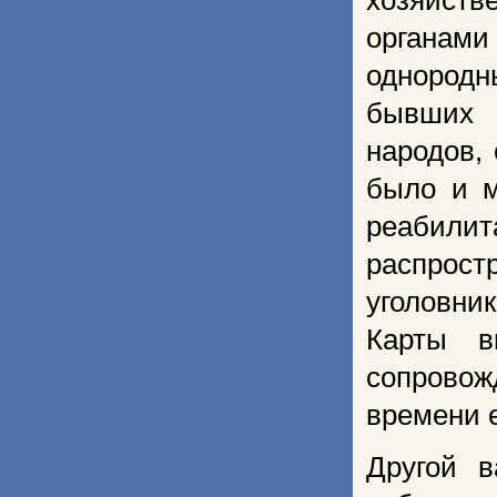
хозяйств
органами
однородн
бывших 
народов, 
было и м
реабил
распрос
уголовни
Карты в
сопрово
времени е
Другой 