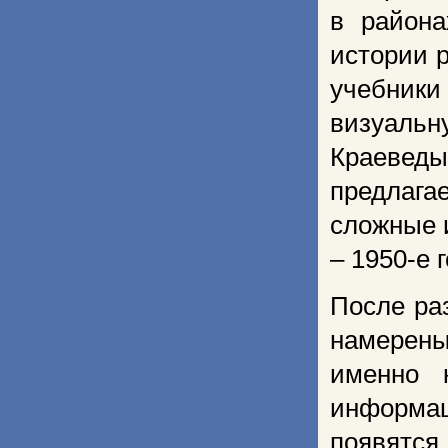
в района
истории р
учебники
визуаль
Краевед
предлаг
сложные 
– 1950-е 
После ра
намерены
именно 
информац
появятся