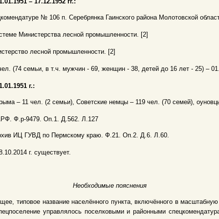
1.01.1951 – 17.12.1952 гг.:
комендатуре № 106 п. Серебрянка Гаинского района Молотовской области.
стеме Министерства лесной промышленности. [2]
стерство лесной промышленности. [2]
чел. (74 семьи, в т.ч. мужчин - 69, женщин - 38, детей до 16 лет - 25) – 01.
1.01.1951 г.:
рыма – 11 чел. (2 семьи), Советские немцы – 119 чел. (70 семей), оуновцы 
АРФ. Ф.р-9479. Оп.1. Д.562. Л.127
рхив ИЦ ГУВД по Пермскому краю. Ф.21. Оп.2. Д.6. Л.60.
8.10.2014 г. существует.
Необходимые пояснения
щее, типовое название населённого пункта, включённого в масштабну
 Спецпоселение управлялось поселковыми и районными спецкомендату