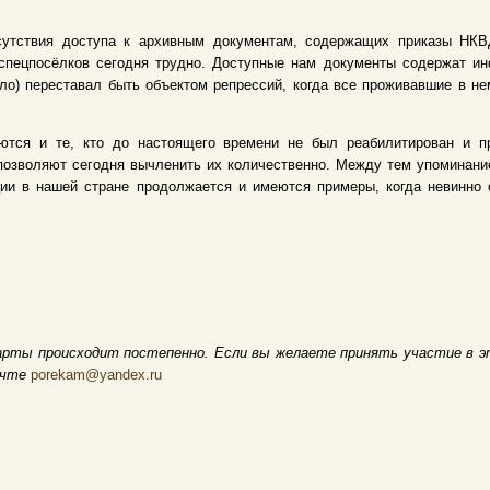
сутствия доступа к архивным документам, содержащих приказы НКВД
спецпосёлков сегодня трудно. Доступные нам документы содержат и
ело) переставал быть объектом репрессий, когда все проживавшие в 
ются и те, кто до настоящего времени не был реабилитирован и пр
позволяют сегодня вычленить их количественно. Между тем упоминание
ции в нашей стране продолжается и имеются примеры, когда невинно
арты происходит постепенно. Если вы желаете принять участие в э
очте
porekam@yandex.ru