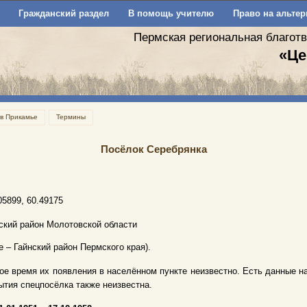
Гражданский раздел
В помощь учителю
Право на альтер
Пермская региональная благот
«Це
 в Прикамье
Термины
Посёлок Серебрянка
05899, 60.49175
ский район Молотовской области
е – Гайнский район Пермского края).
ое время их появления в населённом пункте неизвестно. Есть данные на 01
ытия спецпосёлка также неизвестна.