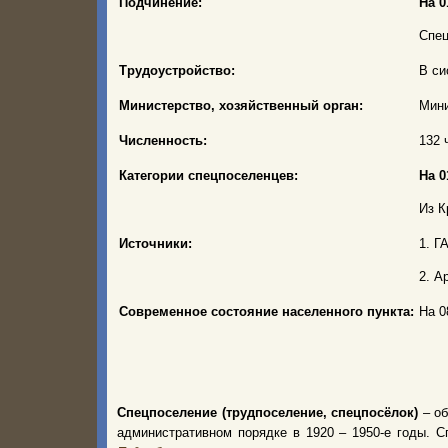
Подчинение:
На 0
Спец
Трудоустройство:
В си
Министерство, хозяйственный орган:
Мини
Численность:
132 
Категории спецпоселенцев:
На 0
Из К
Источники:
1. Г
2. А
Современное состояние населенного пункта:
На 0
Спецпоселение (трудпоселение, спецпосёлок)
– об
административном порядке в 1920 – 1950-е годы.