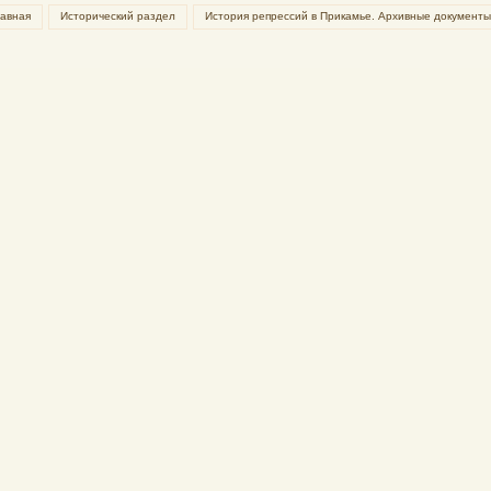
лавная
Исторический раздел
История репрессий в Прикамье. Архивные документы