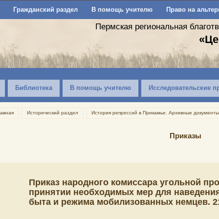
Гражданский раздел
В помощь учителю
Право на альтер
Пермская региональная благот
«Це
Библиотека
В помощь учителю
Исследовательские п
лавная
Исторический раздел
История репрессий в Прикамье. Архивные документы
Приказы
Приказ народного комиссара угольной п
принятии необходимых мер для наведения
быта и режима мобилизованных немцев. 21.