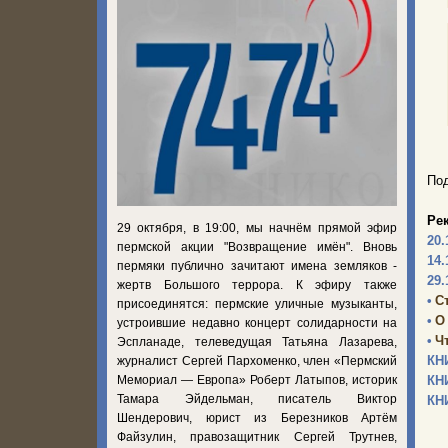
Под
Ре
29 октября, в 19:00, мы начнём прямой эфир
20.
пермской акции "Возвращение имён". Вновь
14.
пермяки публично зачитают имена земляков -
29.
жертв Большого террора. К эфиру также
•
С
присоединятся: пермские уличные музыканты,
•
О
устроившие недавно концерт солидарности на
•
Ч
Эспланаде, телеведущая Татьяна Лазарева,
КН
журналист Сергей Пархоменко, член «Пермский
Мемориал — Европа» Роберт Латыпов, историк
КН
Тамара Эйдельман, писатель Виктор
КН
Шендерович, юрист из Березников Артём
Файзулин, правозащитник Сергей Трутнев,