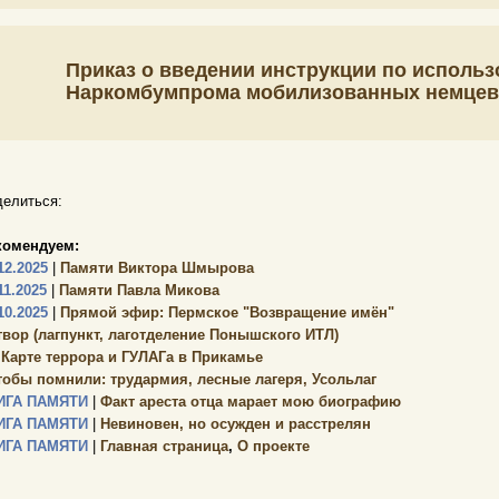
Приказ о введении инструкции по исполь
Наркомбумпрома мобилизованных немцев и 
елиться:
комендуем:
12.2025
|
Памяти Виктора Шмырова
11.2025
|
Памяти Павла Микова
10.2025
|
Прямой эфир: Пермское "Возвращение имён"
твор (лагпункт, лаготделение Понышского ИТЛ)
 Карте террора и ГУЛАГа в Прикамье
тобы помнили: трудармия, лесные лагеря, Усольлаг
ИГА ПАМЯТИ
|
Факт ареста отца марает мою биографию
ИГА ПАМЯТИ
|
Невиновен, но осужден и расстрелян
ИГА ПАМЯТИ
|
Главная страница
,
О проекте