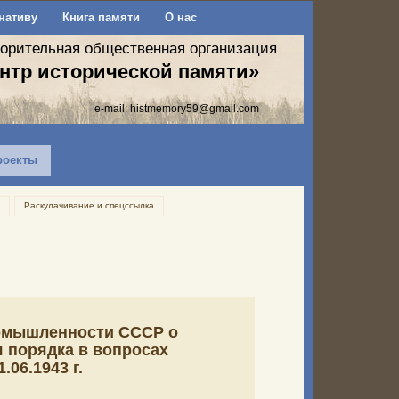
нативу
Книга памяти
О нас
ворительная общественная организация
нтр исторической памяти»
e-mail:
histmemory59@gmail.com
роекты
Раскулачивание и спецссылка
ромышленности СССР о
 порядка в вопросах
06.1943 г.