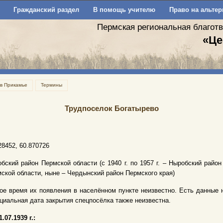
Гражданский раздел
В помощь учителю
Право на альтер
Пермская региональная благот
«Це
 в Прикамье
Термины
Трудпоселок Богатырево
28452, 60.870726
бский район Пермской области (с 1940 г. по 1957 г. – Ныробский район
ской области, ныне – Чердынский район Пермского края)
ое время их появления в населённом пункте неизвестно. Есть данные на 01.
иальная дата закрытия спецпосёлка также неизвестна.
1.07.1939 г.: