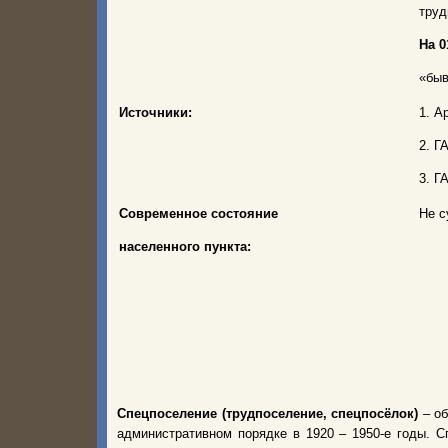
труд
На 0
«быв
Источники:
1. А
2. Г
3. Г
Современное состояние
Не с
населенного пункта:
Спецпоселение (трудпоселение, спецпосёлок)
– об
административном порядке в 1920 – 1950-е годы.