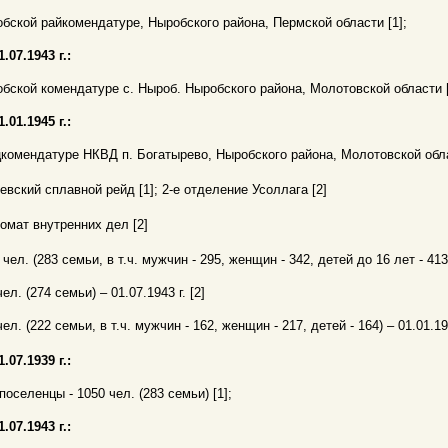
бской райкомендатуре, Ныробского района, Пермской области [1];
1.07.1943 г.:
бской комендатуре с. Ныроб. Ныробского района, Молотовской области [
1.01.1945 г.:
комендатуре НКВД п. Богатырево, Ныробского района, Молотовской обла
евский сплавной рейд [1]; 2-е отделение Усоллага [2]
омат внутренних дел [2]
 чел. (283 семьи, в т.ч. мужчин - 295, женщин - 342, детей до 16 лет - 413) 
чел. (274 семьи) – 01.07.1943 г. [2]
чел. (222 семьи, в т.ч. мужчин - 162, женщин - 217, детей - 164) – 01.01.194
1.07.1939 г.:
поселенцы - 1050 чел. (283 семьи) [1];
1.07.1943 г.: