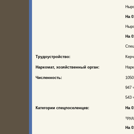
Ныро
На 0
Ныро
На 0
Спец
Трудоустройство:
Керч
Наркомат, хозяйственный орган:
Нарк
Численность:
1050
947 
543 
Категории спецпоселенцев:
На 0
труд
На 0