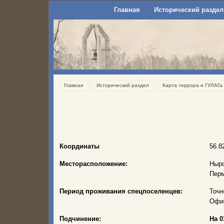
Главная
Исторический раздел
Главная
Исторический раздел
Карта террора и ГУЛАГа
Координаты
56.8
Месторасположение:
Ныро
Перм
Период проживания спецпоселенцев:
Точн
Офиц
Подчинение:
На 0