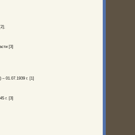
2];
сти [3]
– 01.07.1939 г. [1]
5 г. [3]