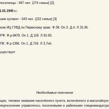
поселенцы - 947 чел. (274 семьи) [2];
1.01.1945 г.:
шие кулаки» - 543 чел. (222 семьи) [3]
рхив ИЦ ГУВД по Пермскому краю. Ф.39. Оп.3. Д.4. Л.31-36.
АРФ. Ф.р-9479. Оп.1. Д.119. Л.91-93.
АПК. Ф.р-1366. Оп.1. Д.724. Л.3,7об.
уществует
Необходимые пояснения
щее, типовое название населённого пункта, включённого в масштабну
 Спецпоселение управлялось поселковыми и районными спецкомендату