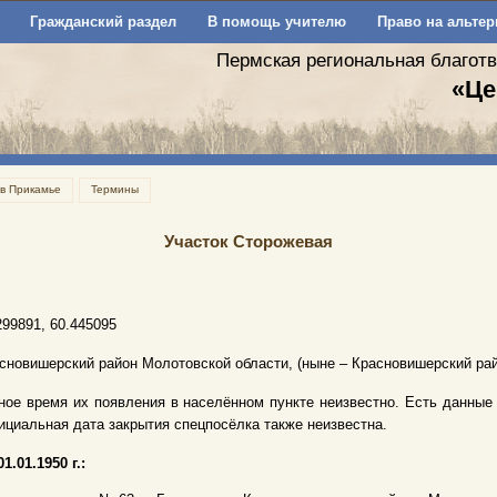
Гражданский раздел
В помощь учителю
Право на альтер
Пермская региональная благот
«Це
 в Прикамье
Термины
Участок Сторожевая
299891, 60.445095
сновишерский район Молотовской области, (ныне – Красновишерский рай
ное время их появления в населённом пункте неизвестно. Есть данные на 01
циальная дата закрытия спецпосёлка также неизвестна.
01.01.1950 г.: