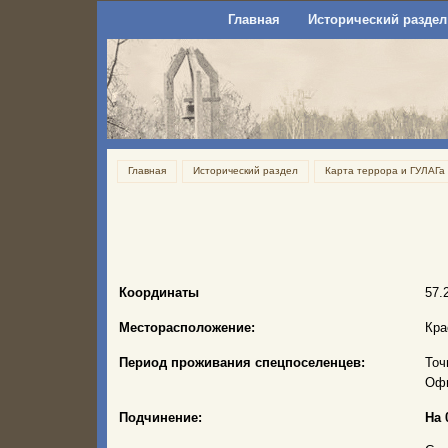
Главная
Исторический раздел
Главная
Исторический раздел
Карта террора и ГУЛАГа
Координаты
57.
Месторасположение:
Кра
Период проживания спецпоселенцев:
Точ
Офи
Подчинение:
На 