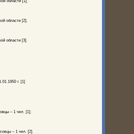
ой области [1];
й области [2];
й области [3].
.01.1950 г. [1]
вцы – 1 чел. [1];
совцы – 1 чел. [2].