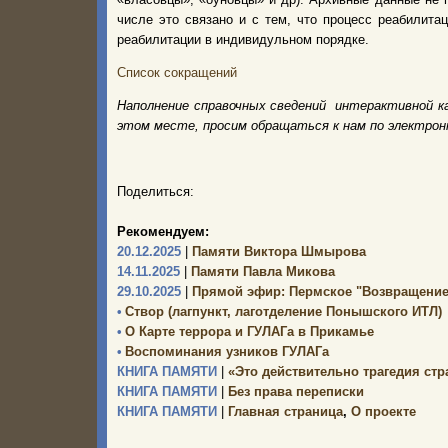
числе это связано и с тем, что процесс реабилита
реабилитации в индивидульном порядке.
Список сокращений
Наполнение справочных сведений интерактивной к
этом месте, просим обращаться к нам по электро
Поделиться:
Рекомендуем:
20.12.2025
|
Памяти Виктора Шмырова
14.11.2025
|
Памяти Павла Микова
29.10.2025
|
Прямой эфир: Пермское "Возвращение
•
Створ (лагпункт, лаготделение Понышского ИТЛ)
•
О Карте террора и ГУЛАГа в Прикамье
•
Воспоминания узников ГУЛАГа
КНИГА ПАМЯТИ
|
«Это действительно трагедия ст
КНИГА ПАМЯТИ
|
Без права переписки
КНИГА ПАМЯТИ
|
Главная страница
,
О проекте