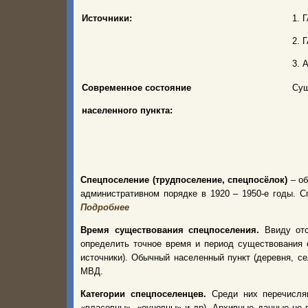
Источники:
1. 
2. 
3. 
Современное состояние
Сущ
населенного пункта:
Спецпоселение (трудпоселение, спецпосёлок)
– об
административном порядке в 1920 – 1950-е годы.
Подробнее
Время существования спецпоселения.
Ввиду от
определить точное время и период существования 
источники). Обычный населенный пункт (деревня, с
МВД.
Категории спецпоселенцев.
Среди них перечисля
«власовцы», «оуновцы» и др). Архивные данные не 