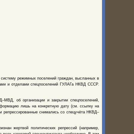
ю систему режимных поселений граждан, высланных в
рами и отделами спецпоселений ГУЛАГа НКВД СССР.
–МВД, об организации и закрытии спецпоселений,
нформацию лишь на конкретную дату (см. ссылку на
нем репрессированные снимались со спецучёта НКВД–
изнан жертвой политических репрессий (например,
 всех категорий спецконтингента необходимо. В том