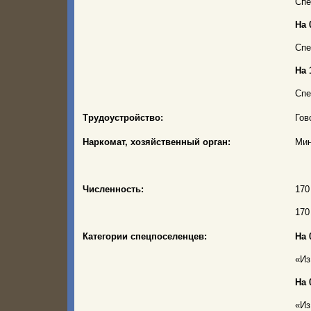
Спе
На 
Спе
На 
Спе
Трудоустройство:
Гов
Наркомат, хозяйственный орган:
Мин
Численность:
170
170
Категории спецпоселенцев:
На 
«Из
На 
«Из