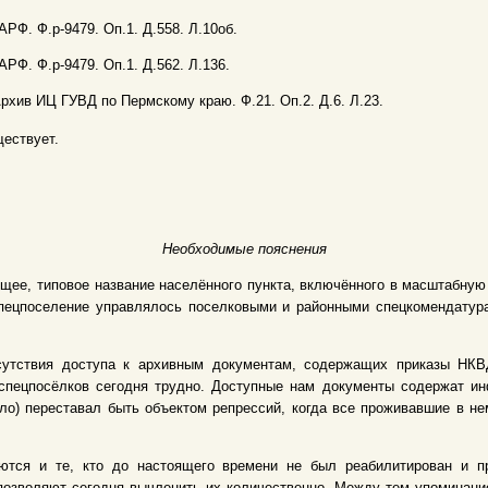
ГАРФ. Ф.р-9479. Оп.1. Д.558. Л.10об.
ГАРФ. Ф.р-9479. Оп.1. Д.562. Л.136.
Архив ИЦ ГУВД по Пермскому краю. Ф.21. Оп.2. Д.6. Л.23.
ествует.
Необходимые пояснения
щее, типовое название населённого пункта, включённого в масштабну
 Спецпоселение управлялось поселковыми и районными спецкомендату
сутствия доступа к архивным документам, содержащих приказы НКВД
спецпосёлков сегодня трудно. Доступные нам документы содержат и
ело) переставал быть объектом репрессий, когда все проживавшие в 
ются и те, кто до настоящего времени не был реабилитирован и пр
позволяют сегодня вычленить их количественно. Между тем упоминание