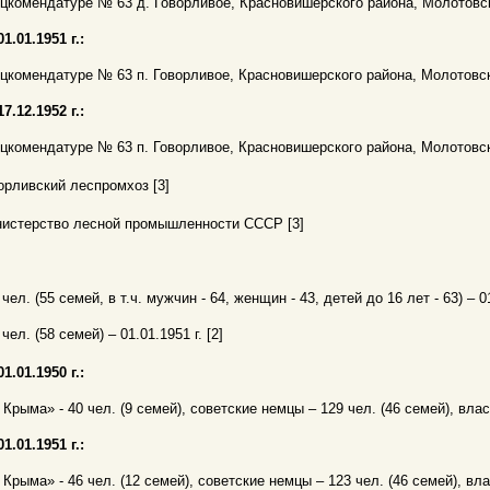
цкомендатуре № 63 д. Говорливое, Красновишерского района, Молотовск
01.01.1951 г.:
цкомендатуре № 63 п. Говорливое, Красновишерского района, Молотовско
17.12.1952 г.:
цкомендатуре № 63 п. Говорливое, Красновишерского района, Молотовско
орливский леспромхоз [3]
истерство лесной промышленности СССР [3]
 чел. (55 семей, в т.ч. мужчин - 64, женщин - 43, детей до 16 лет - 63) – 01
 чел. (58 семей) – 01.01.1951 г. [2]
01.01.1950 г.:
 Крыма» - 40 чел. (9 семей), советские немцы – 129 чел. (46 семей), власо
01.01.1951 г.:
 Крыма» - 46 чел. (12 семей), советские немцы – 123 чел. (46 семей), вла