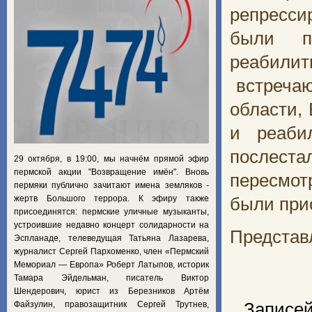
репресси
были п
реабили
встречаю
области,
и реаби
послест
29 октября, в 19:00, мы начнём прямой эфир
пермской акции "Возвращение имён". Вновь
пересмот
пермяки публично зачитают имена земляков -
жертв Большого террора. К эфиру также
были при
присоединятся: пермские уличные музыканты,
устроившие недавно концерт солидарности на
Представ
Эспланаде, телеведущая Татьяна Лазарева,
журналист Сергей Пархоменко, член «Пермский
Мемориал — Европа» Роберт Латыпов, историк
Тамара Эйдельман, писатель Виктор
Шендерович, юрист из Березников Артём
Файзулин, правозащитник Сергей Трутнев,
Записей