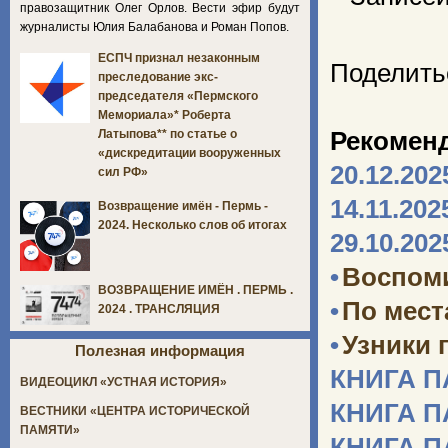
правозащитник Олег Орлов. Вести эфир будут
журналисты Юлия Балабанова и Роман Попов.
ЕСПЧ признал незаконным
Поделить
преследование экс-
председателя «Пермского
Мемориала»* Роберта
Рекомен
Латыпова** по статье о
«дискредитации вооруженных
20.12.202
сил РФ»
14.11.202
Возвращение имён - Пермь -
2024. Несколько слов об итогах
29.10.202
•
Воспоми
ВОЗВРАЩЕНИЕ ИМЁН . ПЕРМЬ .
•
По мест
2024 . ТРАНСЛЯЦИЯ
•
Узники 
Полезная информация
КНИГА 
ВИДЕОЦИКЛ «УСТНАЯ ИСТОРИЯ»
КНИГА 
ВЕСТНИКИ «ЦЕНТРА ИСТОРИЧЕСКОЙ
ПАМЯТИ»
КНИГА 