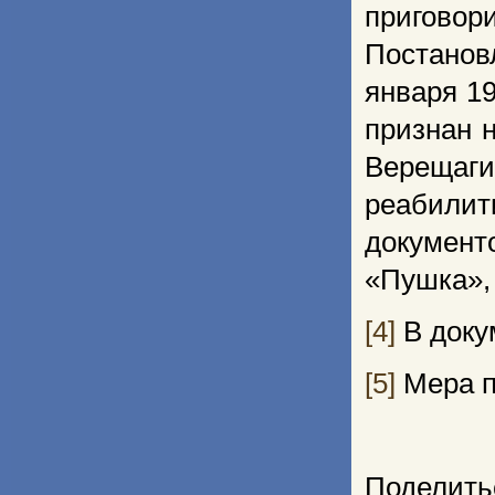
пригово
Постанов
января 19
признан 
Верещаги
реабилит
документо
«Пушка», 
[4]
В доку
[5]
Мера п
Поделить