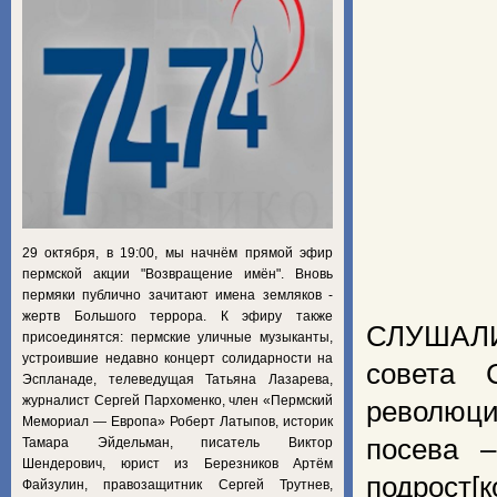
29 октября, в 19:00, мы начнём прямой эфир
пермской акции "Возвращение имён". Вновь
пермяки публично зачитают имена земляков -
жертв Большого террора. К эфиру также
СЛУШАЛИ:
присоединятся: пермские уличные музыканты,
устроившие недавно концерт солидарности на
совета 
Эспланаде, телеведущая Татьяна Лазарева,
журналист Сергей Пархоменко, член «Пермский
революции
Мемориал — Европа» Роберт Латыпов, историк
посева –
Тамара Эйдельман, писатель Виктор
Шендерович, юрист из Березников Артём
подрост[к
Файзулин, правозащитник Сергей Трутнев,