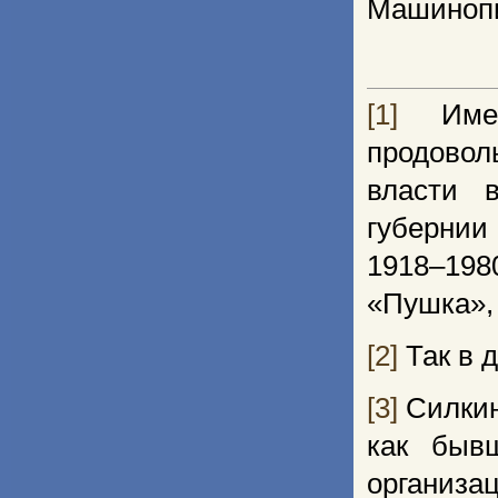
Машиноп
[1]
Имеет
продово
власти 
губернии
1918–198
«Пушка», 
[2]
Так в 
[3]
Силкин
как быв
организа