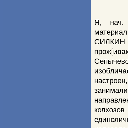
Я, нач.
материа
СИЛКИН Е
прож[иваю
Сепычев
изоблича
настро
занимали
направл
колхозо
единоли