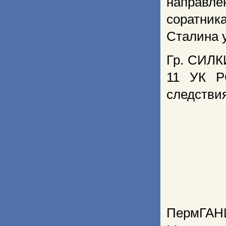
направле
соратник
Сталина 
Гр. СИЛКИ
11 УК Р
следствия
ПермГАНИ.