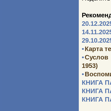
Рекомен
20.12.202
14.11.202
29.10.202
•
Карта т
•
Суслов
1953)
•
Воспоми
КНИГА 
КНИГА 
КНИГА 