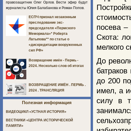
правозащитник Олег Орлов. Вести эфир будут
Построй
журналисты Юлия Балабанова и Роман Попов.
стоимость
ЕСПЧ признал незаконным
преследование экс-
посева – 
председателя «Пермского
Мемориала»* Роберта
Скота: ло
Латыпова** по статье о
«дискредитации вооруженных
мелкого с
сил РФ»
До револю
Возвращение имён - Пермь -
2024. Несколько слов об итогах
батраков 
до 200 п
ВОЗВРАЩЕНИЕ ИМЁН . ПЕРМЬ .
имел, а 
2024 . ТРАНСЛЯЦИЯ
силу в т
Полезная информация
занималс
ВИДЕОЦИКЛ «УСТНАЯ ИСТОРИЯ»
сельхозп
ВЕСТНИКИ «ЦЕНТРА ИСТОРИЧЕСКОЙ
ПАМЯТИ»
избирате