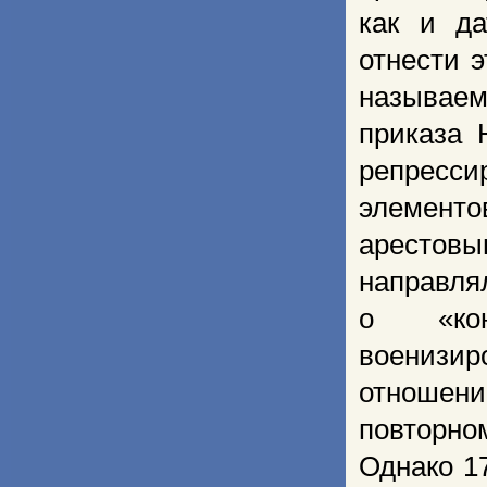
как и да
отнести э
называем
приказа 
репресс
элемен
арестов
направлял
о «конт
военизир
отношени
повторно
Однако 1