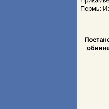
Прикамье
Пермь: Из
Постан
обвине