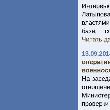
Интервь
Латыпова
властями
базе, с
Читать да
13.09.201
операт
военнос
На засед
отношен
Министе
проверк