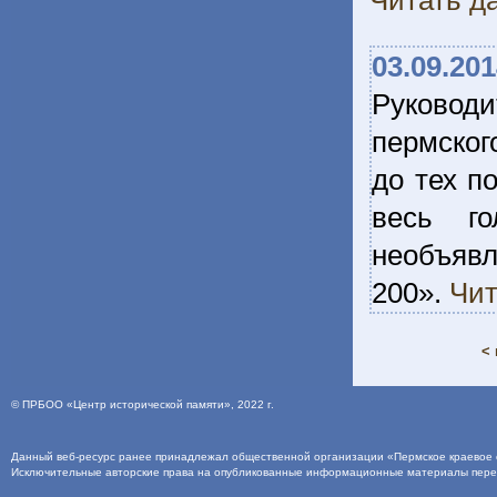
Читать да
03.09.20
Руково
пермског
до тех п
весь го
необъявл
200».
Чит
< 
©
ПРБОО «Центр исторической памяти»
, 2022 г.
Данный веб-ресурс ранее принадлежал общественной организации «Пермское краевое о
Исключительные авторские права на опубликованные информационные материалы пер