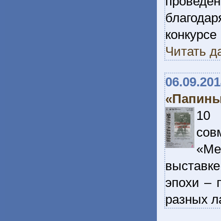
проведе
благодар
конкурс
Читать д
06.09.20
«Папины
10 
сов
«Ме
выставке
эпохи – 
разных л