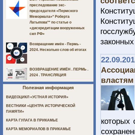
соответ
преследование экс-
Конститу
председателя «Пермского
Мемориала»* Роберта
Констит
Латыпова** по статье о
«дискредитации вооруженных
госслужб
сил РФ»
законных
Возвращение имён - Пермь -
2024. Несколько слов об итогах
22.09.20
Ассоциа
ВОЗВРАЩЕНИЕ ИМЁН . ПЕРМЬ .
2024 . ТРАНСЛЯЦИЯ
властям
Полезная информация
ВИДЕОЦИКЛ «УСТНАЯ ИСТОРИЯ»
ВЕСТНИКИ «ЦЕНТРА ИСТОРИЧЕСКОЙ
ПАМЯТИ»
которых 
КАРТА ГУЛАГА В ПРИКАМЬЕ
сохранен
КАРТА МЕМОРИАЛОВ В ПРИКАМЬЕ