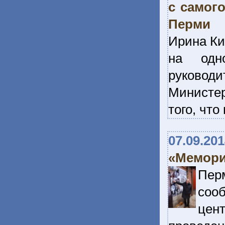
с самог
Перми
Ирина Ки
на одн
руководи
Министер
того, чт
07.09.20
«Мемори
Пер
соо
цен