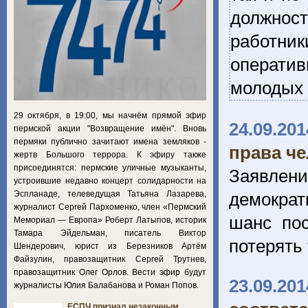
должност
работник
оператив
молодых 
29 октября, в 19:00, мы начнём прямой эфир
24.09.201
пермской акции "Возвращение имён". Вновь
пермяки публично зачитают имена земляков -
права че
жертв Большого террора. К эфиру также
присоединятся: пермские уличные музыканты,
Заявлен
устроившие недавно концерт солидарности на
Эспланаде, телеведущая Татьяна Лазарева,
демократ
журналист Сергей Пархоменко, член «Пермский
шанс по
Мемориал — Европа» Роберт Латыпов, историк
Тамара Эйдельман, писатель Виктор
потерять 
Шендерович, юрист из Березников Артём
Файзулин, правозащитник Сергей Трутнев,
правозащитник Олег Орлов. Вести эфир будут
23.09.201
журналисты Юлия Балабанова и Роман Попов.
ЕСПЧ признал незаконным