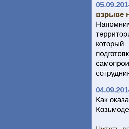
05.09.201
взрыве 
Напомним
террито
который
подгото
самопрои
сотрудни
04.09.201
Как оказ
Козьмоде