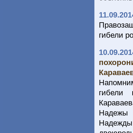
11.09.201
Правозащ
гибели р
10.09.201
похорон
Каравае
Напомни
гибели 
Караваев
Надежы 
Надежды 