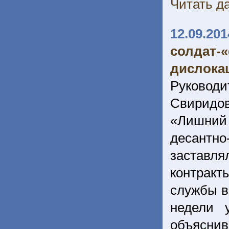
Читать да
12.09.201
солдат
дислокац
Руководи
Свиридо
«Лишний 
десантн
заставл
контракт
службы в
недели 
объяснив