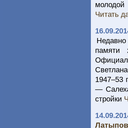
молодой 
Читать да
16.09.201
Недавно
памяти 
Официаль
Светлана
1947–53 
— Салеха
стройки
Ч
14.09.201
Латыпов