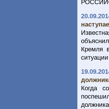
РОССИЙ
20.09.201
наступае
Известн
объясни
Кремля 
ситуации
19.09.201
должник
Когда с
поспешил
должника