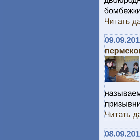
двоюродн
бомбежки
Читать да
09.09.20
пермско
называем
призывни
Читать д
08.09.20