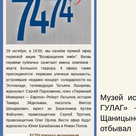
29 октября, в 19:00, мы начнём прямой эфир
пермской акции "Возвращение имён". Вновь
пермяки публично зачитают имена земляков -
жертв Большого террора. К эфиру также
присоединятся: пермские уличные музыканты,
устроившие недавно концерт солидарности на
Эспланаде, телеведущая Татьяна Лазарева,
журналист Сергей Пархоменко, член «Пермский
Музей ис
Мемориал — Европа» Роберт Латыпов, историк
Тамара Эйдельман, писатель Виктор
ГУЛАГ» 
Шендерович, юрист из Березников Артём
Файзулин, правозащитник Сергей Трутнев,
Щаницыно
правозащитник Олег Орлов. Вести эфир будут
журналисты Юлия Балабанова и Роман Попов.
отбывал
ЕСПЧ признал незаконным