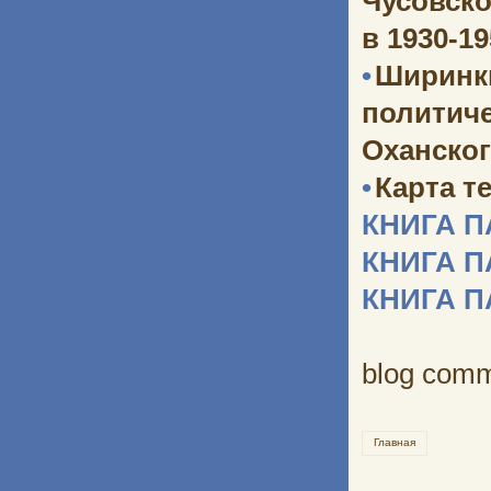
Чусовско
в 1930-1
•
Ширинк
политич
Оханског
•
Карта т
КНИГА 
КНИГА 
КНИГА 
blog com
Главная