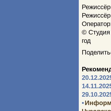
Режиссёр
Режиссёр
Оператор
© Студия
год
Поделить
Рекомен
20.12.202
14.11.202
29.10.202
•
Информ