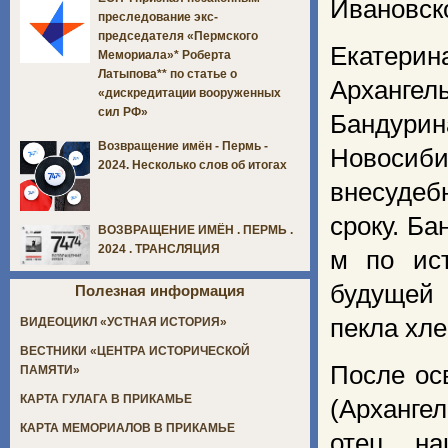
Ивановско
преследование экс-
председателя «Пермского
Екатерин
Мемориала»* Роберта
Латыпова** по статье о
Архангел
«дискредитации вооруженных
сил РФ»
Бандурин
Возвращение имён - Пермь -
Новосиб
2024. Несколько слов об итогах
внесудеб
сроку. Ба
ВОЗВРАЩЕНИЕ ИМЁН . ПЕРМЬ .
2024 . ТРАНСЛЯЦИЯ
м по ист
будущей
Полезная информация
пекла хл
ВИДЕОЦИКЛ «УСТНАЯ ИСТОРИЯ»
ВЕСТНИКИ «ЦЕНТРА ИСТОРИЧЕСКОЙ
После ос
ПАМЯТИ»
КАРТА ГУЛАГА В ПРИКАМЬЕ
(Архангел
КАРТА МЕМОРИАЛОВ В ПРИКАМЬЕ
отец на