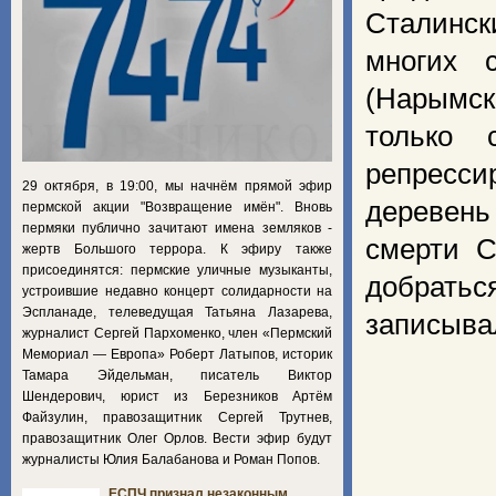
Сталинск
многих 
(Нарымск
только 
репресс
29 октября, в 19:00, мы начнём прямой эфир
деревень
пермской акции "Возвращение имён". Вновь
пермяки публично зачитают имена земляков -
смерти С
жертв Большого террора. К эфиру также
присоединятся: пермские уличные музыканты,
добратьс
устроившие недавно концерт солидарности на
Эспланаде, телеведущая Татьяна Лазарева,
записыва
журналист Сергей Пархоменко, член «Пермский
Мемориал — Европа» Роберт Латыпов, историк
Тамара Эйдельман, писатель Виктор
Шендерович, юрист из Березников Артём
Файзулин, правозащитник Сергей Трутнев,
правозащитник Олег Орлов. Вести эфир будут
журналисты Юлия Балабанова и Роман Попов.
ЕСПЧ признал незаконным