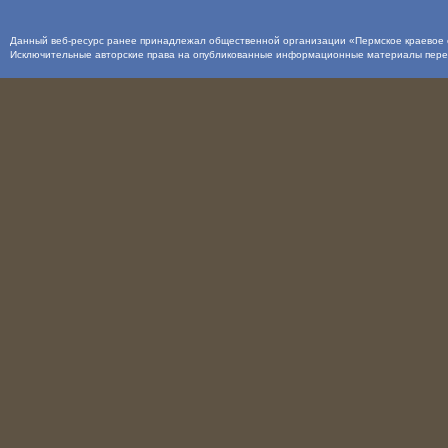
Данный веб-ресурс ранее принадлежал общественной организации «Пермское краевое о
Исключительные авторские права на опубликованные информационные материалы пер