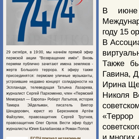
В июне 
Междуна
году 15 о
В Ассоци
виртуаль
29 октября, в 19:00, мы начнём прямой эфир
пермской акции "Возвращение имён". Вновь
Также б
пермяки публично зачитают имена земляков -
жертв Большого террора. К эфиру также
Гавина, 
присоединятся: пермские уличные музыканты,
устроившие недавно концерт солидарности на
Ирина Ще
Эспланаде, телеведущая Татьяна Лазарева,
Николя В
журналист Сергей Пархоменко, член «Пермский
Мемориал — Европа» Роберт Латыпов, историк
советско
Тамара Эйдельман, писатель Виктор
Шендерович, юрист из Березников Артём
«Террор
Файзулин, правозащитник Сергей Трутнев,
правозащитник Олег Орлов. Вести эфир будут
советско
журналисты Юлия Балабанова и Роман Попов.
и многих 
ЕСПЧ признал незаконным