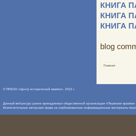
КНИГА 
КНИГА 
КНИГА 
blog com
Главная
©
ПРБОО «Центр исторической памяти»
, 2022 г.
Данный веб-ресурс ранее принадлежал общественной организации «Пермское краевое о
Исключительные авторские права на опубликованные информационные материалы пер