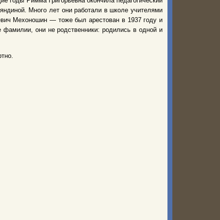
щие годы Римма Григорьевна окончила педагогический
аяндиной. Много лет они работали в школе учителями
вич Мехоношин — тоже был арестован в 1937 году и
 фамилии, они не родственники: родились в одной и
ртно.