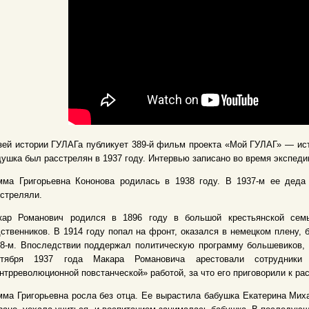
зей истории ГУЛАГа публикует 389-й фильм проекта «Мой ГУЛАГ» — и
ушка был расстрелян в 1937 году. Интервью записано во время экспедиц
мма Григорьевна Кононова родилась в 1938 году. В 1937-м ее де
стреляли.
кар Романович родился в 1896 году в большой крестьянской семь
ственников. В 1914 году попал на фронт, оказался в немецком плену, 
8-м. Впоследствии поддержал политическую программу большевиков, д
нтября 1937 года Макара Романовича арестовали сотрудник
нтрреволюционной повстанческой» работой, за что его приговорили к рас
ма Григорьевна росла без отца. Ее вырастила бабушка Екатерина Миха