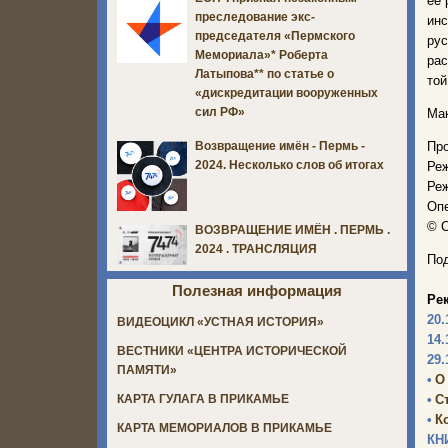
ее 
преследование экс-
инс
председателя «Пермского
рус
Мемориала»* Роберта
рас
Латыпова** по статье о
той
«дискредитации вооруженных
сил РФ»
Мак
Пр
Возвращение имён - Пермь -
2024. Несколько слов об итогах
Реж
Ре
Опе
© С
ВОЗВРАЩЕНИЕ ИМЁН . ПЕРМЬ .
2024 . ТРАНСЛЯЦИЯ
Под
Полезная информация
Ре
20.
ВИДЕОЦИКЛ «УСТНАЯ ИСТОРИЯ»
14.
ВЕСТНИКИ «ЦЕНТРА ИСТОРИЧЕСКОЙ
29.
ПАМЯТИ»
•
О
•
С
КАРТА ГУЛАГА В ПРИКАМЬЕ
•
К
КАРТА МЕМОРИАЛОВ В ПРИКАМЬЕ
КН