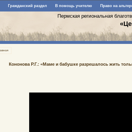
Гражданский раздел
В помощь учителю
Право на альтер
Пермская региональная благот
«Це
лавная
Кононова Р.Г.: «Маме и бабушке разрешалось жить толь