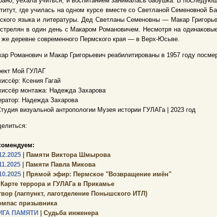
рано, уехала учиться, и воспитанием занималась бабушка. В последую
титут, где училась на одном курсе вместе со Светланой Семеновной Б
ского языка и литературы. Дед Светланы Семеновны — Макар Григорье
стрелян в один день с Макаром Романовичем. Несмотря на одинаковые
 же деревне современного Пермского края — в Верх-Юсьве.
ар Романович и Макар Григорьевич реабилитированы в 1957 году посме
оект Мой ГУЛАГ
иссёр: Ксения Гагай
жиссёр монтажа: Надежда Захарова
ратор: Надежда Захарова
тудия визуальной антропологии Музея истории ГУЛАГа | 2023 год
елиться:
комендуем:
12.2025
|
Памяти Виктора Шмырова
11.2025
|
Памяти Павла Микова
10.2025
|
Прямой эфир: Пермское "Возвращение имён"
 Карте террора и ГУЛАГа в Прикамье
твор (лагпункт, лаготделение Понышского ИТЛ)
омпас призывника
ИГА ПАМЯТИ
|
Судьба инженера