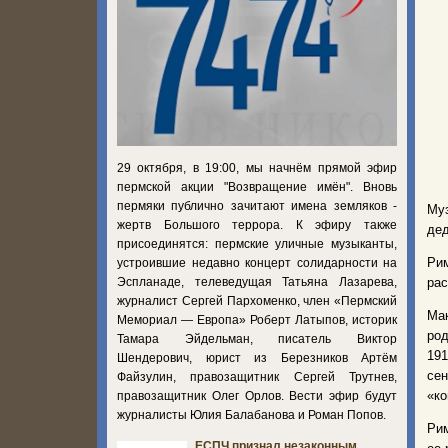
29 октября, в 19:00, мы начнём прямой эфир
пермской акции "Возвращение имён". Вновь
пермяки публично зачитают имена земляков -
Му
жертв Большого террора. К эфиру также
дед
присоединятся: пермские уличные музыканты,
Ри
устроившие недавно концерт солидарности на
Эспланаде, телеведущая Татьяна Лазарева,
рас
журналист Сергей Пархоменко, член «Пермский
Ма
Мемориал — Европа» Роберт Латыпов, историк
род
Тамара Эйдельман, писатель Виктор
191
Шендерович, юрист из Березников Артём
се
Файзулин, правозащитник Сергей Трутнев,
«ко
правозащитник Олег Орлов. Вести эфир будут
журналисты Юлия Балабанова и Роман Попов.
Рим
ЕСПЧ признал незаконным