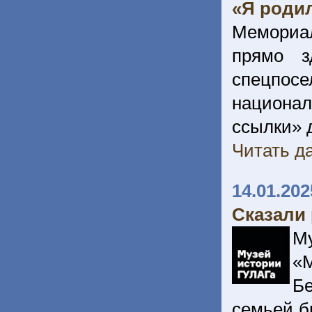
«Я роди
Мемориал
прямо 
спецпо
национал
ссылки» 
Читать да
14.01.202
Сказали 
М
«
Бе
семьей б