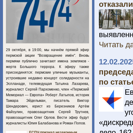
отказали
выявленн
Читать да
29 октября, в 19:00, мы начнём прямой эфир
пермской акции "Возвращение имён". Вновь
12.02.202
пермяки публично зачитают имена земляков -
жертв Большого террора. К эфиру также
председ
присоединятся: пермские уличные музыканты,
устроившие недавно концерт солидарности на
по стат
Эспланаде, телеведущая Татьяна Лазарева,
журналист Сергей Пархоменко, член «Пермский
Ев
Мемориал — Европа» Роберт Латыпов, историк
де
Тамара Эйдельман, писатель Виктор
Шендерович, юрист из Березников Артём
у
Файзулин, правозащитник Сергей Трутнев,
правозащитник Олег Орлов. Вести эфир будут
«дискре
журналисты Юлия Балабанова и Роман Попов.
дело 162
ЕСПЧ признал незаконным