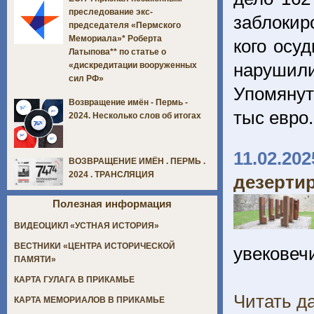
преследование экс-
заблоки
председателя «Пермского
Мемориала»* Роберта
кого осу
Латыпова** по статье о
нарушили
«дискредитации вооруженных
сил РФ»
Упомянут
Возвращение имён - Пермь -
тыс евро
2024. Несколько слов об итогах
11.02.202
ВОЗВРАЩЕНИЕ ИМЁН . ПЕРМЬ .
2024 . ТРАНСЛЯЦИЯ
дезерти
Полезная информация
ВИДЕОЦИКЛ «УСТНАЯ ИСТОРИЯ»
ВЕСТНИКИ «ЦЕНТРА ИСТОРИЧЕСКОЙ
увековеч
ПАМЯТИ»
КАРТА ГУЛАГА В ПРИКАМЬЕ
Читать да
КАРТА МЕМОРИАЛОВ В ПРИКАМЬЕ