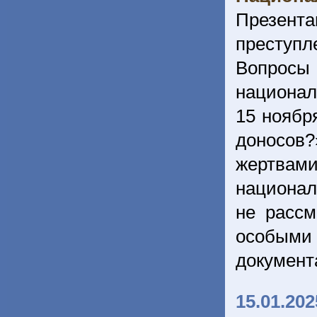
Презент
преступ
Вопросы 
национал
15 ноябр
доносов?
жертвам
национал
не расс
особыми 
документ
15.01.202