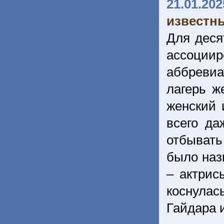
21.01.202
известн
Для деся
ассоции
аббреви
лагерь ж
женский 
всего да
отбывать
было наз
– актрис
коснулас
Гайдара и