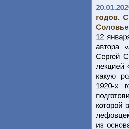
20.01.202
годов. 
Соловье
12 январ
автора 
Сергей С
лекцией 
какую ро
1920-х 
подготов
которой 
лефовце
из основ