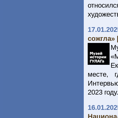
относилс
художест
17.01.202
сожгла»
М
«
Е
месте, 
Интервью
2023 году
16.01.202
Национа