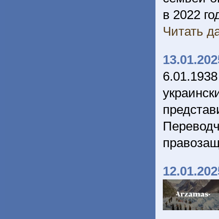
в 2022 го
Читать да
13.01.202
6.01.193
украинс
предста
Переводч
правозащ
12.01.202