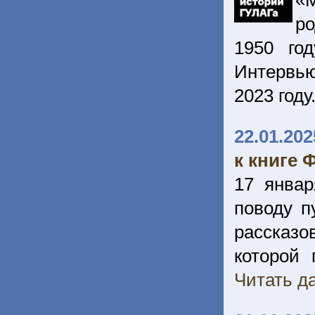
«
ро
1950 го
Интервью
2023 году
22.01.202
к книге
17 янва
поводу п
рассказо
которой 
Читать да