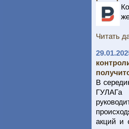
Ко
же
Читать да
29.01.202
контрол
получитс
В середи
ГУЛАГа
руковод
происход
акций и 