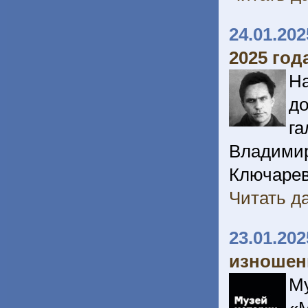
24.01.202
2025 год
На
д
г
Владимир
Ключарев
Читать да
23.01.202
изношен
М