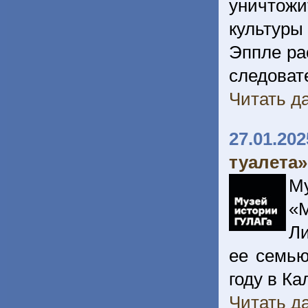
уничтож
культуры
Эппле ра
следов
Читать да
27.01.202
туалета»
М
«
Ли
ее семью
году в К
Читать да