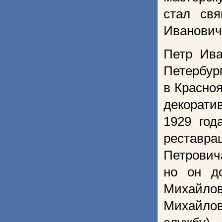
стал св
Иванович
Петр Ива
Петербур
в Красноя
декорати
1929 год
реставра
Петровича
но он д
Михайлов
Михайлов