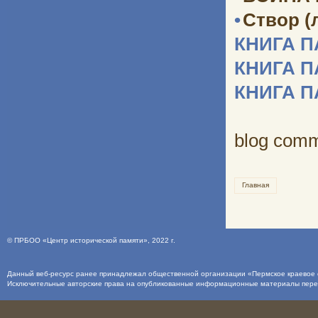
•
Створ (
КНИГА 
КНИГА 
КНИГА 
blog com
Главная
©
ПРБОО «Центр исторической памяти»
, 2022 г.
Данный веб-ресурс ранее принадлежал общественной организации «Пермское краевое о
Исключительные авторские права на опубликованные информационные материалы пер