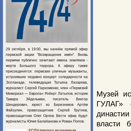
29 октября, в 19:00, мы начнём прямой эфир
пермской акции "Возвращение имён". Вновь
пермяки публично зачитают имена земляков -
жертв Большого террора. К эфиру также
присоединятся: пермские уличные музыканты,
устроившие недавно концерт солидарности на
Эспланаде, телеведущая Татьяна Лазарева,
журналист Сергей Пархоменко, член «Пермский
Музей ис
Мемориал — Европа» Роберт Латыпов, историк
Тамара Эйдельман, писатель Виктор
ГУЛАГ» 
Шендерович, юрист из Березников Артём
Файзулин, правозащитник Сергей Трутнев,
династии
правозащитник Олег Орлов. Вести эфир будут
журналисты Юлия Балабанова и Роман Попов.
власти 
ЕСПЧ признал незаконным