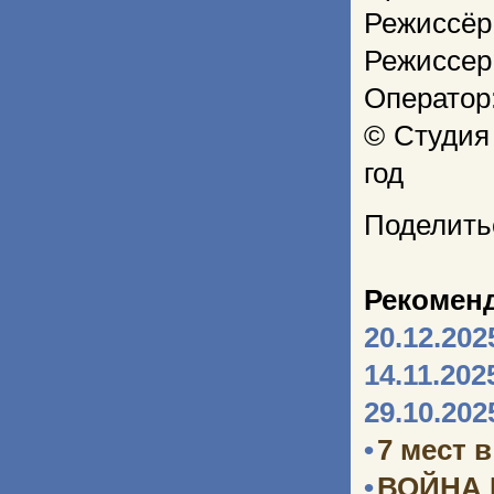
Режиссёр
Режиссер
Оператор
© Студия
год
Поделить
Рекомен
20.12.202
14.11.202
29.10.202
•
7 мест 
•
ВОЙНА