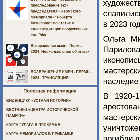
художест
преследование экс-
славилис
председателя «Пермского
Мемориала»* Роберта
в 2023 го
Латыпова** по статье о
«дискредитации вооруженных
сил РФ»
Ольга М
Возвращение имён - Пермь -
Парилова
2024. Несколько слов об итогах
иконопи
мастерск
ВОЗВРАЩЕНИЕ ИМЁН . ПЕРМЬ .
2024 . ТРАНСЛЯЦИЯ
наследие
Полезная информация
В 1920-
ВИДЕОЦИКЛ «УСТНАЯ ИСТОРИЯ»
арестова
ВЕСТНИКИ «ЦЕНТРА ИСТОРИЧЕСКОЙ
мастерск
ПАМЯТИ»
КАРТА ГУЛАГА В ПРИКАМЬЕ
уничтоже
КАРТА МЕМОРИАЛОВ В ПРИКАМЬЕ
погибли 