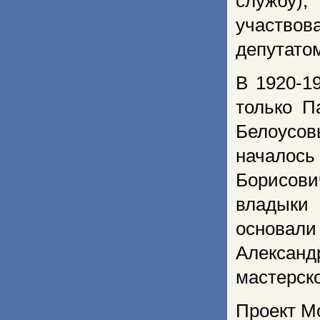
службу),
участвов
депутато
В 1920-1
только П
Белоусов
началос
Борисови
владыки
основал
Александ
мастерско
Проект М