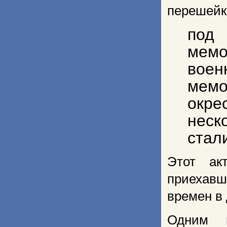
перешейк
под
мем
вое
мемо
окре
неск
стал
Этот ак
приехавш
времен в
Одним 