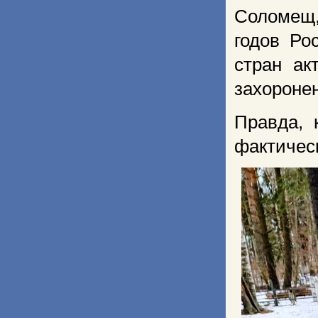
Соломещ,
годов Ро
стран ак
захоронен
Правда, 
фактическ