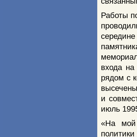
связанны
Работы п
проводи
середине
памятни
мемориал
входа на
рядом с к
высечены
и совмес
июль 1995
«На мой 
политики