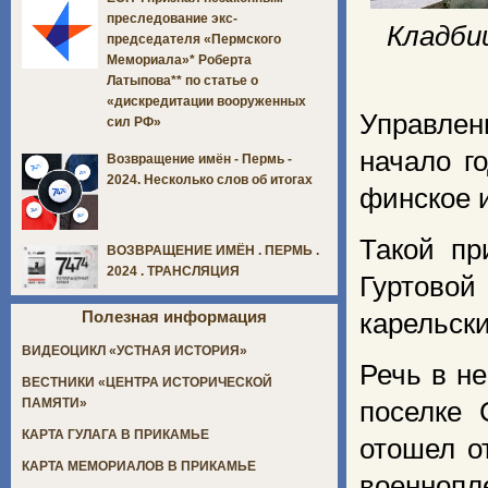
преследование экс-
Кладби
председателя «Пермского
Мемориала»* Роберта
Латыпова** по статье о
«дискредитации вооруженных
Управлен
сил РФ»
начало г
Возвращение имён - Пермь -
2024. Несколько слов об итогах
финское 
Такой пр
ВОЗВРАЩЕНИЕ ИМЁН . ПЕРМЬ .
2024 . ТРАНСЛЯЦИЯ
Гуртовой
Полезная информация
карельск
ВИДЕОЦИКЛ «УСТНАЯ ИСТОРИЯ»
Речь в н
ВЕСТНИКИ «ЦЕНТРА ИСТОРИЧЕСКОЙ
ПАМЯТИ»
поселке 
КАРТА ГУЛАГА В ПРИКАМЬЕ
отошел о
КАРТА МЕМОРИАЛОВ В ПРИКАМЬЕ
военноп