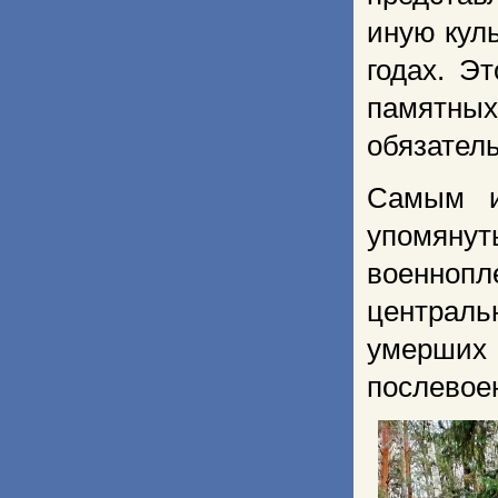
иную кул
годах. Э
памятных 
обязатель
Самым и
упомянут
военноп
централь
умерших
послевое