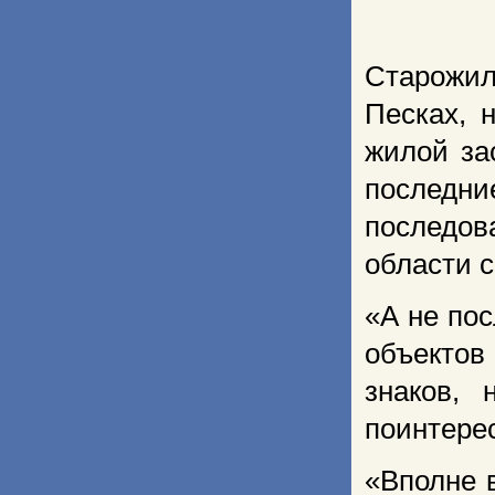
Старожил
Песках, 
жилой за
последн
последов
области 
«А не по
объектов
знаков,
поинтерес
«Вполне 