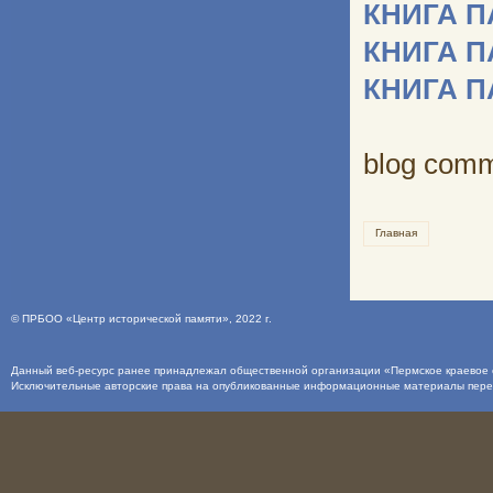
КНИГА 
КНИГА 
КНИГА 
blog com
Главная
©
ПРБОО «Центр исторической памяти»
, 2022 г.
Данный веб-ресурс ранее принадлежал общественной организации «Пермское краевое о
Исключительные авторские права на опубликованные информационные материалы пер