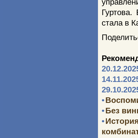
управлен
Гуртова.
стала в К
Поделить
Рекомен
20.12.202
14.11.202
29.10.202
•
Воспоми
•
Без ви
•
Истори
комбината