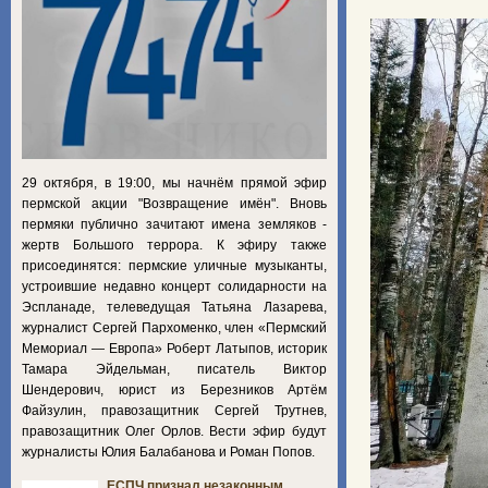
29 октября, в 19:00, мы начнём прямой эфир
пермской акции "Возвращение имён". Вновь
пермяки публично зачитают имена земляков -
жертв Большого террора. К эфиру также
присоединятся: пермские уличные музыканты,
устроившие недавно концерт солидарности на
Эспланаде, телеведущая Татьяна Лазарева,
журналист Сергей Пархоменко, член «Пермский
Мемориал — Европа» Роберт Латыпов, историк
Тамара Эйдельман, писатель Виктор
Шендерович, юрист из Березников Артём
Файзулин, правозащитник Сергей Трутнев,
правозащитник Олег Орлов. Вести эфир будут
журналисты Юлия Балабанова и Роман Попов.
ЕСПЧ признал незаконным