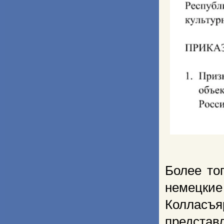
Более то
немецки
Коллас
представ