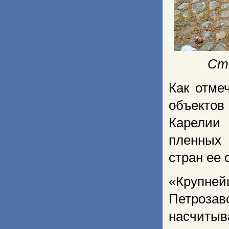
Ст
Как отме
объектов 
Карелии
пленных 
стран ее
«Крупне
Петроза
насчитыв