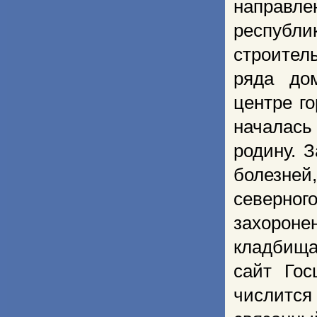
направле
респуб
строител
ряда до
центре г
началась
родину. 
болезней
северног
захороне
кладбища
сайт Гос
числится