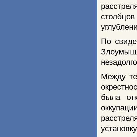
расстрел
столбцо
углублени
По свиде
Злоумыш
незадолго
Между те
окрестно
была от
оккупаци
расстрел
установк