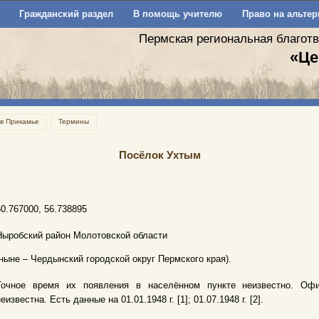
Гражданский раздел
В помощь учителю
Право на альтер
Пермская региональная благот
«Це
 в Прикамье
Термины
Посёлок Ухтым
60.767000, 56.738895
Ныробский район Молотовской области
(ныне – Чердынский городской округ Пермского края).
Точное время их появления в населённом пункте неизвестно. Офи
еизвестна. Есть данные на 01.01.1948 г. [1]; 01.07.1948 г. [2].