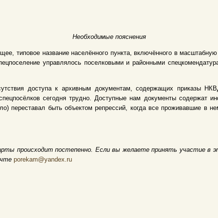
Необходимые пояснения
щее, типовое название населённого пункта, включённого в масштабну
 Спецпоселение управлялось поселковыми и районными спецкомендату
сутствия доступа к архивным документам, содержащих приказы НКВД
спецпосёлков сегодня трудно. Доступные нам документы содержат и
ело) переставал быть объектом репрессий, когда все проживавшие в 
арты происходит постепенно. Если вы желаете принять участие в э
очте
porekam@yandex.ru