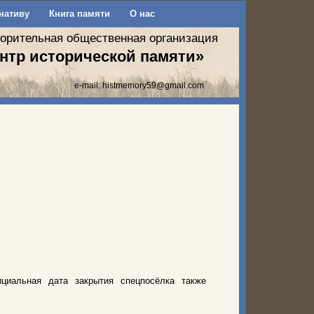
нативу
Книга памяти
О нас
ворительная общественная организация
нтр исторической памяти»
e-mail:
histmemory59@gmail.com
циальная дата закрытия спецпосёлка также