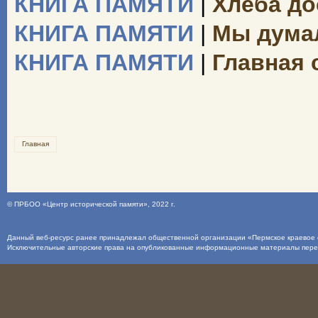
КНИГА ПАМЯТИ
|
Хлеба до
КНИГА ПАМЯТИ
|
Мы думал
КНИГА ПАМЯТИ
|
Главная 
Главная
©
ПРБОО «Центр исторической памяти»
, 2022 г.
Данный веб-ресурс ранее принадлежал общественной организации «Пермское краевое о
Исключительные авторские права на опубликованные информационные материалы пер