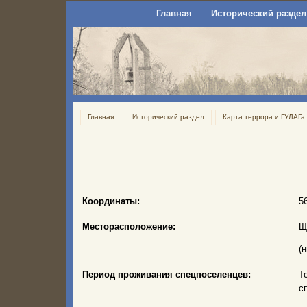
Главная
Исторический раздел
Главная
Исторический раздел
Карта террора и ГУЛАГа
Координаты:
5
Месторасположение:
Щ
(
Период проживания спецпоселенцев:
Т
с