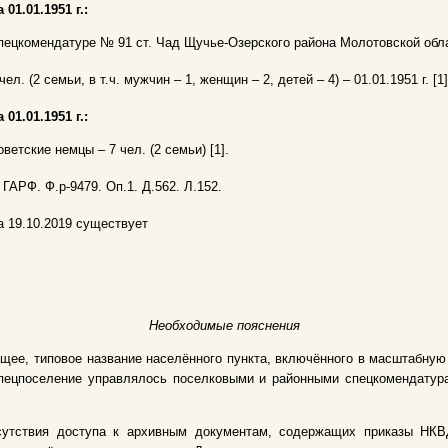
 01.01.1951 г.:
пецкомендатуре № 91 ст. Чад Щучье-Озерского района Молотовской обла
чел. (2 семьи, в т.ч. мужчин – 1, женщин – 2, детей – 4) – 01.01.1951 г. [1]
 01.01.1951 г.:
оветские немцы – 7 чел. (2 семьи) [1].
. ГАРФ. Ф.р-9479. Оп.1. Д.562. Л.152.
а 19.10.2019 существует
Необходимые пояснения
щее, типовое название населённого пункта, включённого в масштабну
 Спецпоселение управлялось поселковыми и районными спецкомендату
сутствия доступа к архивным документам, содержащих приказы НКВД