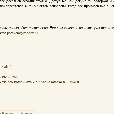
спецпосёлков сегодня трудно. Доступные нам документы содержат и
ело) переставал быть объектом репрессий, когда все проживавшие в 
арты происходит постепенно. Если вы желаете принять участие в э
очте
porekam@yandex.ru
 имён"
(1929–1953)
жного комбината и г. Краснокамска в 1930-е гг.
 в Прикамье
Термины