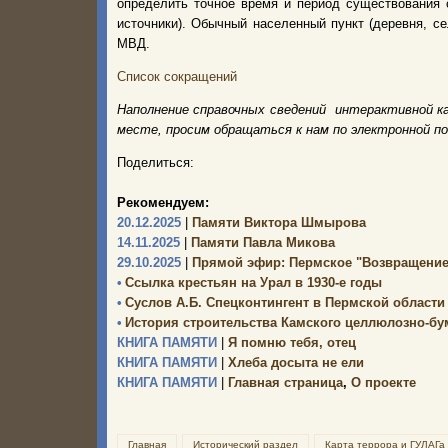
определить точное время и период существования 
источники). Обычный населенный пункт (деревня, с
МВД.
Список сокращений
Наполнение справочных сведений интерактивной к
месте, просим обращаться к нам по электронной п
Поделиться:
Рекомендуем:
20.12.2025
|
Памяти Виктора Шмырова
14.11.2025
|
Памяти Павла Микова
29.10.2025
|
Прямой эфир: Пермское "Возвращение
•
Ссылка крестьян на Урал в 1930-е годы
•
Суслов А.Б. Спецконтингент в Пермской области 
•
История строительства Камского целлюлозно-бума
КНИГА ПАМЯТИ
|
Я помню тебя, отец
КНИГА ПАМЯТИ
|
Хлеба досыта не ели
КНИГА ПАМЯТИ
|
Главная страница
,
О проекте
Главная
Исторический раздел
Карта террора и ГУЛАГа