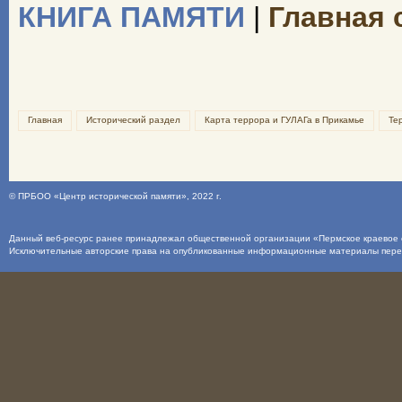
КНИГА ПАМЯТИ
|
Главная 
Главная
Исторический раздел
Карта террора и ГУЛАГа в Прикамье
Те
©
ПРБОО «Центр исторической памяти»
, 2022 г.
Данный веб-ресурс ранее принадлежал общественной организации «Пермское краевое о
Исключительные авторские права на опубликованные информационные материалы пер